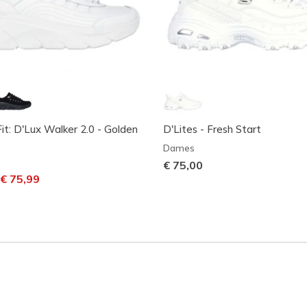
it: D'Lux Walker 2.0 - Golden
D'Lites - Fresh Start
Dames
€ 75,00
laagd van
aar
€ 75,99