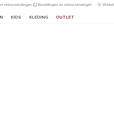
 en retourzendingen
Bestellingen en retourzendingen
Winkel
EN
KIDS
KLEDING
OUTLET
🎒 Voor het nieuwe schooljaar:
SHOP NU
s
Dames
Relaxed F
2
3,1 van de 5 kl
€ 90,00
Kleur
Zwart
(#
1