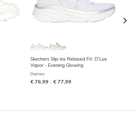
Skechers Slip-ins Relaxed Fit: D'Lux
D'Lite
Vapor - Evening Glowing
Dame
Dames
€ 75,
€ 76,99
-
€ 77,99