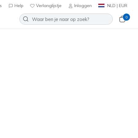
s
Help
Verlanglijstje
Inloggen
NLD | EUR
0
it: D'Lux Walker - Infinite Motion
Toevoegen aan verlanglijstje
29 beoordelingen
antbeoordelingen
inclusief BTW
49023
BBK
)