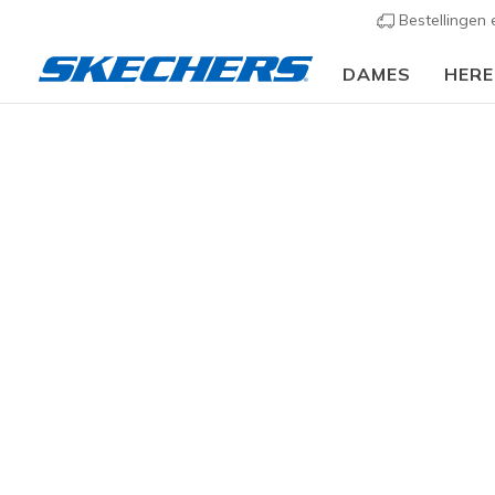
Bestellingen
DAMES
HER
Dames
Schoenen
Sneakers
Casual sneaker