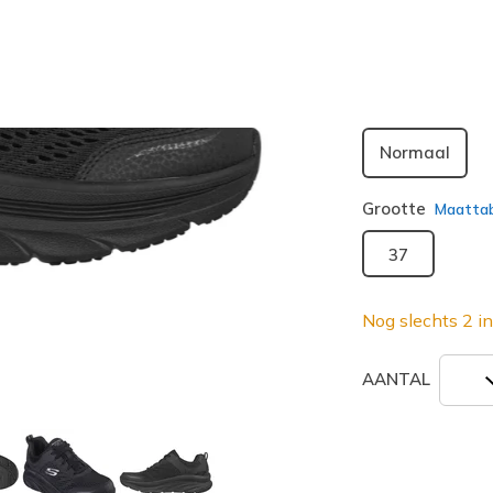
geselecte
Breedte
Normaal
Grootte
Maatta
37
Nog slechts 2 in
AANTAL