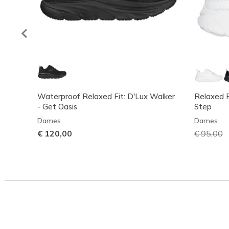
Waterproof Relaxed Fit: D'Lux Walker
Relaxed F
- Get Oasis
Step
Dames
Dames
€ 120,00
Prijs ver
€ 95,00
n