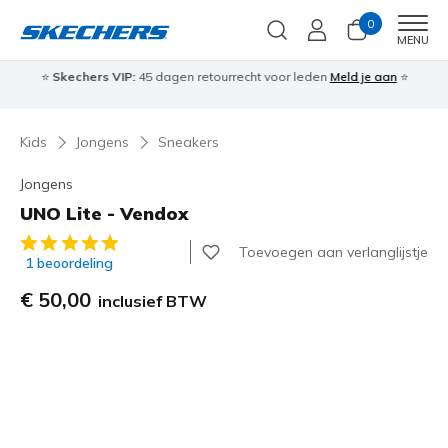
0
Men
MENU
⭐
Skechers VIP:
45 dagen retourrecht voor leden
Meld je aan
⭐
🎁
Kids
Jongens
Sneakers
Jongens
UNO Lite - Vendox
4,9 van de 5 klantbeoordelingen
Toevoegen aan verlanglijstje
1 beoordeling
€ 50,00
inclusief BTW