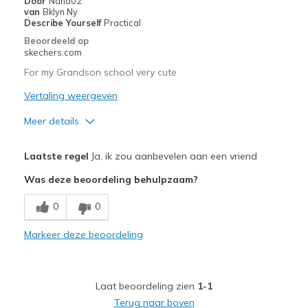
Door
Nana02
van
Bklyn Ny
Describe Yourself
Practical
Beoordeeld op
skechers.com
For my Grandson school very cute
Vertaling weergeven
Meer details
Pluspunten
Laatste regel
Ja, ik zou aanbevelen aan een vriend
Comfortable
Was deze beoordeling behulpzaam?
Beste toepassingen
0
0
Casual Wear
Markeer deze beoordeling
Width
Feels true to width
Sizing
Feels true to size
Laat beoordeling zien
1-1
Terug naar boven