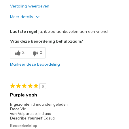
Vertaling weergeven
Meer details
Pluspunten
Laatste regel
Ja, ik zou aanbevelen aan een vriend
Attractive Design
Was deze beoordeling behulpzaam?
Comfortable
2
0
Minpunten
Markeer deze beoordeling
Squeaky
Beste toepassingen
5
Casual Wear
Purple yeah
Travel
Ingezonden
3 maanden geleden
Door
Vic
Width
Feels true to width
van
Valparaiso, Indiana
Describe Yourself
Casual
Sizing
Feels true to size
Beoordeeld op
View On Shoes
I'm Into Shoes