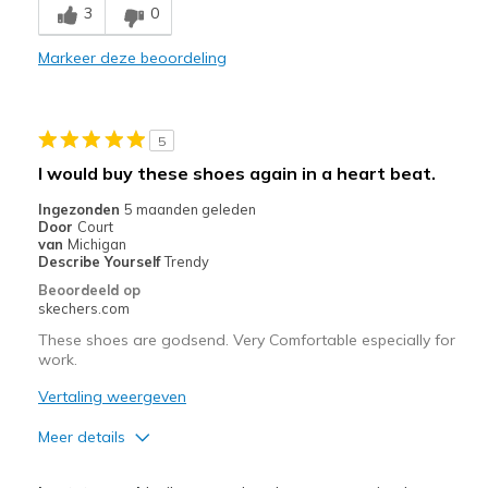
3
0
Markeer deze beoordeling
5
I would buy these shoes again in a heart beat.
Ingezonden
5 maanden geleden
Door
Court
van
Michigan
Describe Yourself
Trendy
Beoordeeld op
skechers.com
These shoes are godsend. Very Comfortable especially for
work.
Vertaling weergeven
Meer details
Pluspunten