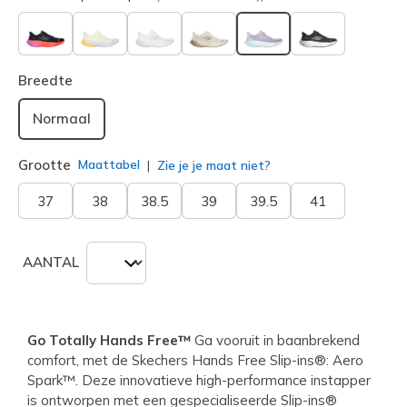
geselecteerd
Breedte
Normaal
Grootte
Maattabel
Zie je je maat niet?
37
38
38.5
39
39.5
41
AANTAL
Go Totally Hands Free™
Ga vooruit in baanbrekend
comfort, met de Skechers Hands Free Slip-ins®: Aero
Spark™. Deze innovatieve high-performance instapper
is ontworpen met een gespecialiseerde Slip-ins®