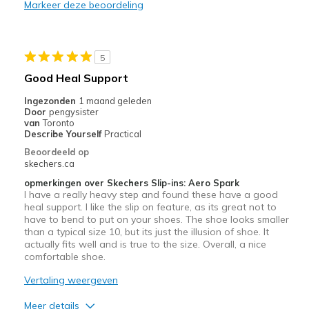
Markeer deze beoordeling
5
Good Heal Support
Ingezonden
1 maand geleden
Door
pengysister
van
Toronto
Describe Yourself
Practical
Beoordeeld op
skechers.ca
opmerkingen over Skechers Slip-ins: Aero Spark
I have a really heavy step and found these have a good
heal support. I like the slip on feature, as its great not to
have to bend to put on your shoes. The shoe looks smaller
than a typical size 10, but its just the illusion of shoe. It
actually fits well and is true to the size. Overall, a nice
comfortable shoe.
Vertaling weergeven
Meer details