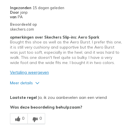
Ingezonden
15 dagen geleden
Door
janp
van
PA
Beoordeeld op
skechers.com
opmerkingen over Skechers Slip-ins: Aero Spark
Bought this shoe as well as the Aero Burst. I prefer this one,
it is still very cushiony and supportive but the Aero Burst
was just too soft, especially in the heel, and it was hard to
walk. This one doesn't feel quite so bulky. I have a very
wide foot and the wide fits me. I bought it in two colors.
Vertaling weergeven
Meer details
Width
Feels true to width
Laatste regel
Ja, ik zou aanbevelen aan een vriend
Sizing
Feels true to size
Was deze beoordeling behulpzaam?
View On Shoes
I'm Into Shoes
0
0