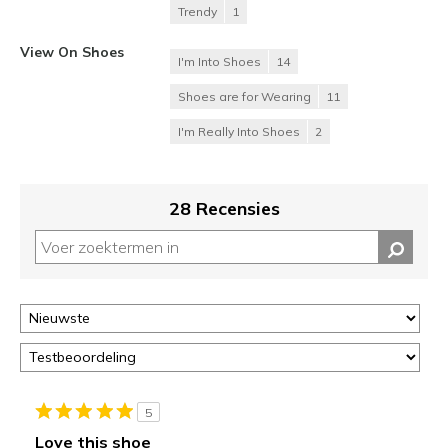
Trendy
1
View On Shoes
I'm Into Shoes
14
Shoes are for Wearing
11
I'm Really Into Shoes
2
28 Recensies
5
Love this shoe