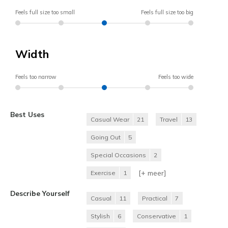
Feels full size too small
Feels full size too big
Width
Feels too narrow
Feels too wide
Best Uses
Casual Wear
21
Travel
13
Going Out
5
Special Occasions
2
[+
meer
]
Exercise
1
Describe Yourself
Casual
11
Practical
7
Stylish
6
Conservative
1