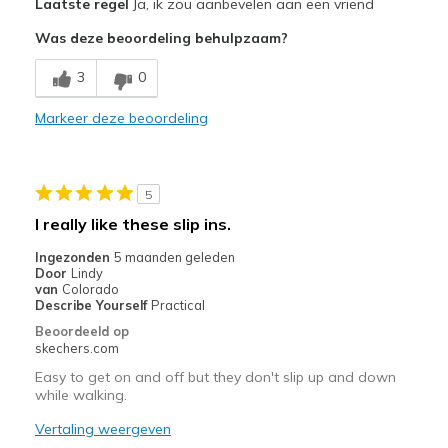
Laatste regel
Ja, ik zou aanbevelen aan een vriend
Attractive Design
Was deze beoordeling behulpzaam?
Breathe Well
3
0
Comfortable
Markeer deze beoordeling
Durable
Stylish
5
Beste toepassingen
I really like these slip ins.
Casual Wear
Ingezonden
5 maanden geleden
Door
Lindy
Going Out
van
Colorado
Describe Yourself
Practical
Special Occasions
Beoordeeld op
skechers.com
Travel
Easy to get on and off but they don't slip up and down
while walking.
View On Shoes
I'm Into Shoes
Vertaling weergeven