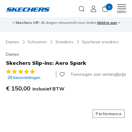
0
Men
MENU
⭐
Skechers VIP:
45 dagen retourrecht voor leden
Meld je aan
⭐
🎁
Dames
Schoenen
Sneakers
Sportieve sneakers
Dames
Skechers Slip-ins: Aero Spark
3,9 van de 5 klantbeoordelingen
Toevoegen aan verlanglijstje
28 beoordelingen
€ 150,00
inclusief BTW
Performance