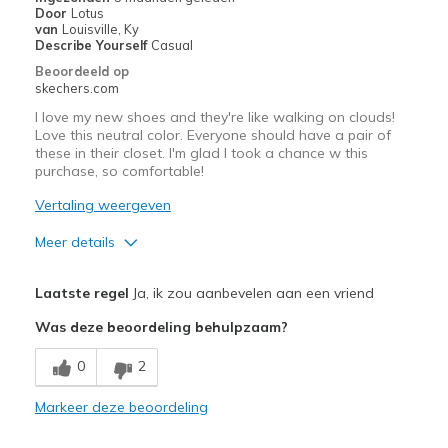
Door
Lotus
Width
Feels true to width
van
Louisville, Ky
Describe Yourself
Casual
Sizing
Feels half size too big
Beoordeeld op
View On Shoes
Shoes are for Wearing
skechers.com
I love my new shoes and they're like walking on clouds!
Love this neutral color. Everyone should have a pair of
these in their closet. I'm glad I took a chance w this
purchase, so comfortable!
Vertaling weergeven
Meer details
Pluspunten
Laatste regel
Ja, ik zou aanbevelen aan een vriend
Attractive Design
Was deze beoordeling behulpzaam?
Breathe Well
0
2
Comfortable
Markeer deze beoordeling
Durable