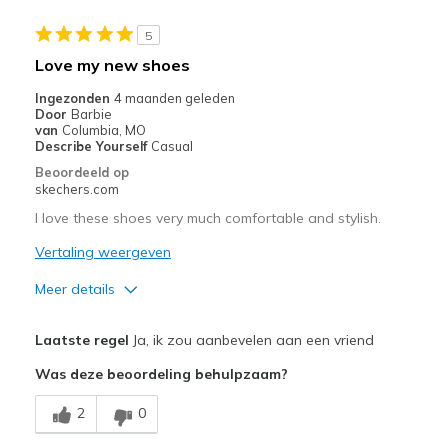
Stylish
5
Beste toepassingen
Love my new shoes
Casual Wear
Ingezonden
4 maanden geleden
Door
Barbie
Going Out
van
Columbia, MO
Describe Yourself
Casual
Special Occasions
Beoordeeld op
skechers.com
Travel
I love these shoes very much comfortable and stylish.
Width
Feels true to width
Vertaling weergeven
Sizing
Feels true to size
Meer details
View On Shoes
I'm Really Into Shoes
Pluspunten
Laatste regel
Ja, ik zou aanbevelen aan een vriend
Attractive Design
Was deze beoordeling behulpzaam?
Breathe Well
2
0
Comfortable