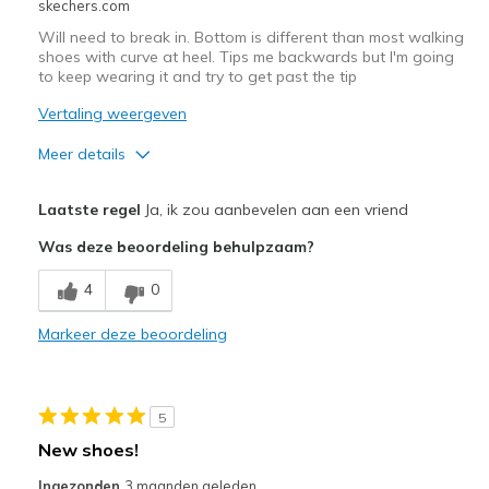
skechers.com
Will need to break in. Bottom is different than most walking
shoes with curve at heel. Tips me backwards but I'm going
to keep wearing it and try to get past the tip
Vertaling weergeven
Meer details
Pluspunten
Laatste regel
Ja, ik zou aanbevelen aan een vriend
Attractive Design
Was deze beoordeling behulpzaam?
Comfortable
4
0
Stylish
Markeer deze beoordeling
Minpunten
Need Break In
5
Beste toepassingen
New shoes!
Casual Wear
Ingezonden
3 maanden geleden