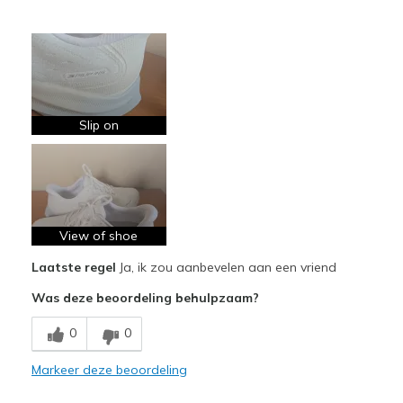
Pluspunten
Attractive Design
Breathe Well
Comfortable
Slip on
Durable
Stylish
Beste toepassingen
View of shoe
Casual Wear
Laatste regel
Ja, ik zou aanbevelen aan een vriend
Going Out
Was deze beoordeling behulpzaam?
Travel
0
0
Width
Feels true to width
Markeer deze beoordeling
Sizing
Feels true to size