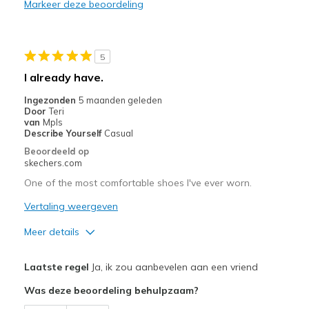
Markeer deze beoordeling
Durable
Stylish
5
Beste toepassingen
I already have.
Casual Wear
Ingezonden
5 maanden geleden
Door
Teri
Travel
van
Mpls
Describe Yourself
Casual
Sizing
Feels true to size
Beoordeeld op
skechers.com
View On Shoes
I'm Into Shoes
One of the most comfortable shoes I've ever worn.
Vertaling weergeven
Meer details
Pluspunten
Laatste regel
Ja, ik zou aanbevelen aan een vriend
Attractive Design
Was deze beoordeling behulpzaam?
Comfortable