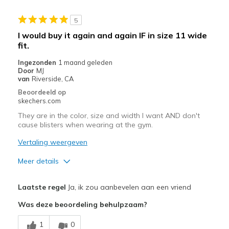
View On Shoes
I'm Really Into Shoes
5
I would buy it again and again IF in size 11 wide
fit.
Ingezonden
1 maand geleden
Door
MJ
van
Riverside, CA
Beoordeeld op
skechers.com
They are in the color, size and width I want AND don't
cause blisters when wearing at the gym.
Vertaling weergeven
Meer details
Pluspunten
Laatste regel
Ja, ik zou aanbevelen aan een vriend
Attractive Design
Was deze beoordeling behulpzaam?
Breathe Well
1
0