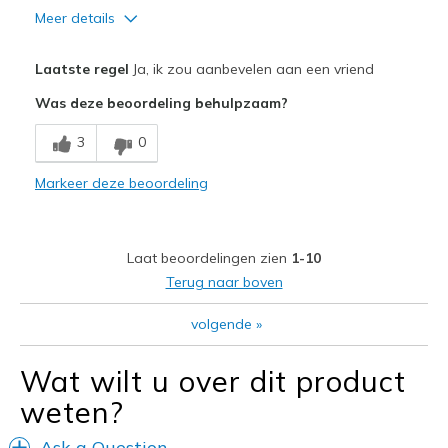
Meer details
Pluspunten
Laatste regel
Ja, ik zou aanbevelen aan een vriend
Comfortable
Was deze beoordeling behulpzaam?
Stylish
3
0
Beste toepassingen
Markeer deze beoordeling
Casual Wear
Travel
Laat beoordelingen zien
1-10
Width
Feels true to width
Terug naar boven
Sizing
Feels true to size
volgende
»
View On Shoes
Shoes are for Wearing
Wat wilt u over dit product
weten?
Ask a Question