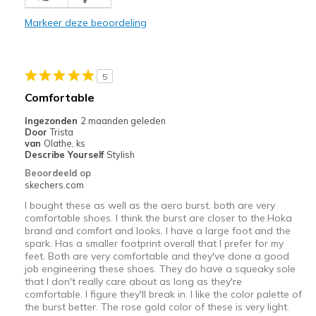
Comfortable
Markeer deze beoordeling
Durable
Stylish
5
Beste toepassingen
Comfortable
Athletic, Gym
Ingezonden
2 maanden geleden
Door
Trista
Width
Feels true to width
van
Olathe, ks
Describe Yourself
Stylish
Sizing
Feels true to size
Beoordeeld op
View On Shoes
I'm Into Shoes
skechers.com
I bought these as well as the aero burst. both are very
comfortable shoes. I think the burst are closer to the.Hoka
brand and comfort and looks. I have a large foot and the
spark. Has a smaller footprint overall that I prefer for my
feet. Both are very comfortable and they've done a good
job engineering these shoes. They do have a squeaky sole
that I don't really care about as long as they're
comfortable. I figure they'll break in. I like the color palette of
the burst better. The rose gold color of these is very light.