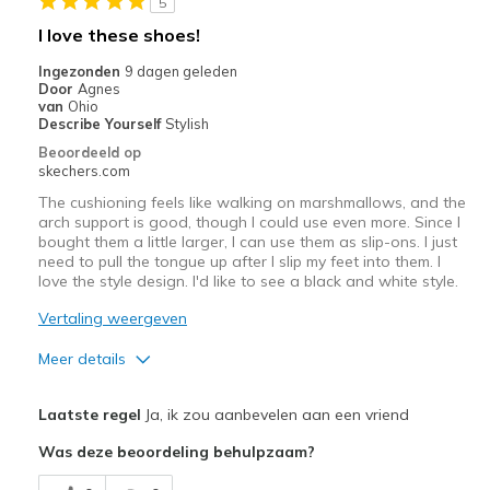
5
Beste toepassingen
I love these shoes!
12 hour shifts
Ingezonden
9 dagen geleden
Door
Agnes
Workout
van
Ohio
Describe Yourself
Stylish
Width
Feels true to width
Beoordeeld op
Sizing
Feels true to size
skechers.com
View On Shoes
I'm Into Shoes
The cushioning feels like walking on marshmallows, and the
arch support is good, though I could use even more. Since I
bought them a little larger, I can use them as slip-ons. I just
need to pull the tongue up after I slip my feet into them. I
love the style design. I'd like to see a black and white style.
Vertaling weergeven
Meer details
Pluspunten
Laatste regel
Ja, ik zou aanbevelen aan een vriend
Attractive Design
Was deze beoordeling behulpzaam?
Breathe Well