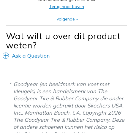
Sizing
Feels true to size
Terug naar boven
View On Shoes
I'm Into Shoes
volgende
»
Wat wilt u over dit product
weten?
Ask a Question
Goodyear (en beeldmerk van voet met
vleugels) is een handelsmerk van The
Goodyear Tire & Rubber Company die onder
licentie worden gebruikt door Skechers USA,
Inc., Manhattan Beach, CA. Copyright 2026
The Goodyear Tire & Rubber Company. Deze
of andere schoenen kunnen het risico op