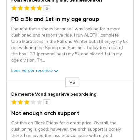
5
PB a 5k and 1st in my age group
I bought these shoes because I was looking for a more
cushioned and responsive ride. I run ALOT!! I complete
Ultra Marathons in the Fall and Winter but still enjoy my 5k
races during the Spring and Summer. Today fresh out of
the box I PB (personal best) my 5k and placed 1st in my
age division. Th
...
Lees verder recensie
VS
Je
content
De meeste Vond negatieve beoordeling
wordt
3
momenteel
gemigreerd
Not enough arch support
naar
Got this on Black Friday for a great price. Overall, the
de
cushioning is good; however, the arch support is barely
niejee
there. I removed the insole to compare with my old
page_id.