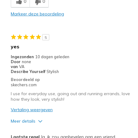
0
0
Comfortable
Markeer deze beoordeling
Durable
Stylish
5
Beste toepassingen
yes
Casual Wear
Ingezonden
10 dagen geleden
Door
none
Going Out
van
VA
Describe Yourself
Stylish
Special Occasions
Beoordeeld op
skechers.com
Travel
I use for everyday use, going out and running errands, love
how they look, very stylish!
Width
Feels true to width
Sizing
Feels true to size
Vertaling weergeven
View On Shoes
I'm Into Shoes
Meer details
Pluspunten
Laatste regel
Ja, ik zou aanbevelen aan een vriend