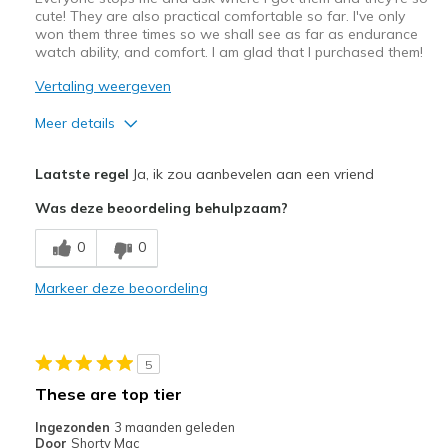
cute! They are also practical comfortable so far. I've only
won them three times so we shall see as far as endurance
watch ability, and comfort. I am glad that I purchased them!
Vertaling weergeven
Meer details
Pluspunten
Laatste regel
Ja, ik zou aanbevelen aan een vriend
Attractive Design
Was deze beoordeling behulpzaam?
Breathe Well
0
0
Comfortable
Markeer deze beoordeling
I've worn them three times! Get lots of complime
Stylish
5
Beste toepassingen
These are top tier
Casual Wear
Ingezonden
3 maanden geleden
Door
Shorty Mac