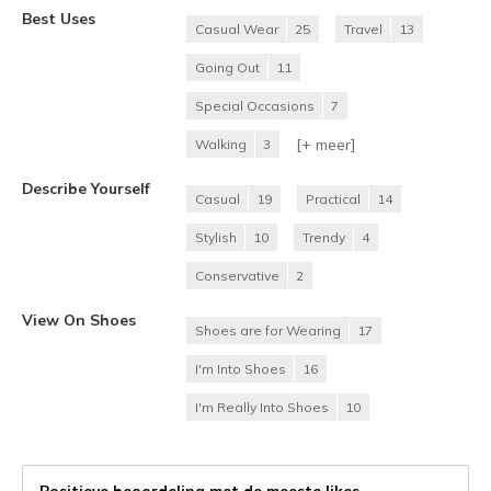
Best Uses
Casual Wear
25
Travel
13
Going Out
11
Special Occasions
7
[+
meer
]
Walking
3
Describe Yourself
Casual
19
Practical
14
Stylish
10
Trendy
4
Conservative
2
View On Shoes
Shoes are for Wearing
17
I'm Into Shoes
16
I'm Really Into Shoes
10
Positieve beoordeling met de meeste likes