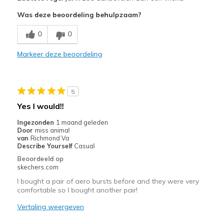
Attractive Design
Was deze beoordeling behulpzaam?
Breathe Well
0
0
Comfortable
Markeer deze beoordeling
Durable
Stylish
5
Beste toepassingen
Yes I would!!
Casual Wear
Ingezonden
1 maand geleden
Door
miss animal
Width
Feels true to width
van
Richmond Va
Describe Yourself
Casual
Sizing
Feels full size too small
Beoordeeld op
View On Shoes
I'm Into Shoes
skechers.com
I bought a pair of aero bursts before and they were very
comfortable so I bought another pair!
Vertaling weergeven