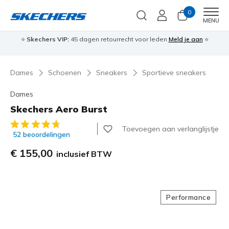
0
Men
MENU
⭐
Skechers VIP:
45 dagen retourrecht voor leden
Meld je aan
⭐
🎁
Dames
Schoenen
Sneakers
Sportieve sneakers
Dames
Skechers Aero Burst
5 van de 5 klantbeoordelingen
Toevoegen aan verlanglijstje
52 beoordelingen
€ 155,00
inclusief BTW
Performance