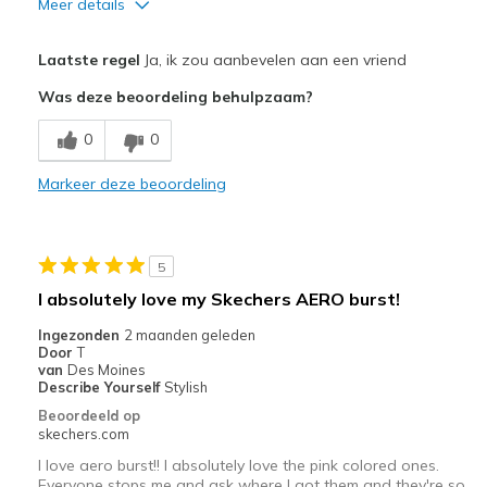
Meer details
Pluspunten
Laatste regel
Ja, ik zou aanbevelen aan een vriend
Attractive Design
Was deze beoordeling behulpzaam?
Comfortable
0
0
Durable
Markeer deze beoordeling
Stylish
Beste toepassingen
5
Walking
I absolutely love my Skechers AERO burst!
Width
Feels true to width
Ingezonden
2 maanden geleden
Door
T
Sizing
Feels true to size
van
Des Moines
View On Shoes
I'm Into Shoes
Describe Yourself
Stylish
Beoordeeld op
skechers.com
I love aero burst!! I absolutely love the pink colored ones.
Everyone stops me and ask where I got them and they're so