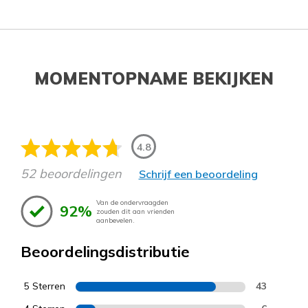
MOMENTOPNAME BEKIJKEN
4.8
52 beoordelingen
Schrijf een beoordeling
Van de ondervraagden
92%
zouden dit aan vrienden
aanbevelen.
Beoordelingsdistributie
5 Sterren
43