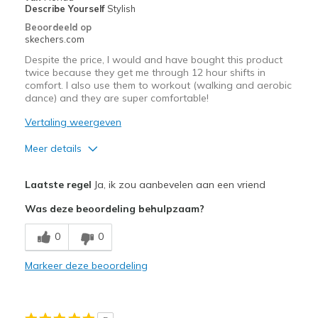
de
Describe Yourself
Stylish
page_id
Beoordeeld op
te
skechers.com
bezoeken.
Despite the price, I would and have bought this product
twice because they get me through 12 hour shifts in
comfort. I also use them to workout (walking and aerobic
dance) and they are super comfortable!
Vertaling weergeven
Meer details
Pluspunten
Laatste regel
Ja, ik zou aanbevelen aan een vriend
Attractive Design
Was deze beoordeling behulpzaam?
Comfortable
0
0
Stylish
Markeer deze beoordeling
Minpunten
Expensive