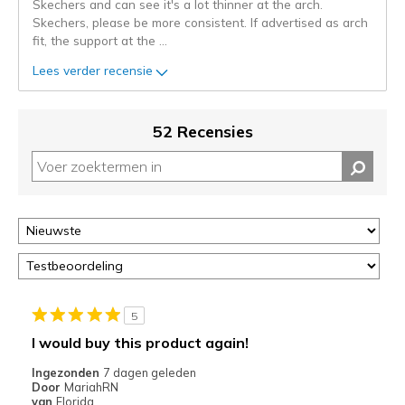
Skechers and can see it's a lot thinner at the arch.
Je
Skechers, please be more consistent. If advertised as arch
kunt
fit, the support at the
...
de
status
Lees verder recensie
van
je
migratie
52 Recensies
controleren
op
deze
page
of
door
<a
href="javascript:location.href=location.pathname;">hier</a>
de
page
5
met
I would buy this product again!
de
Ingezonden
7 dagen geleden
migratiegeschiedenis
Door
MariahRN
van
van
Florida