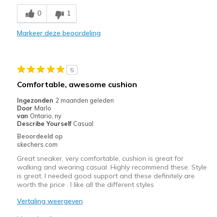
0
1
Width
Feels true to width
Sizing
Feels true to size
Markeer deze beoordeling
View On Shoes
I'm Into Shoes
5
Comfortable, awesome cushion
Ingezonden
2 maanden geleden
Door
Marlo
van
Ontario, ny
Describe Yourself
Casual
Beoordeeld op
skechers.com
Great sneaker, very comfortable, cushion is great for
walking and wearing casual. Highly recommend these. Style
is great. I needed good support and these definitely are
worth the price . I like all the different styles
Vertaling weergeven