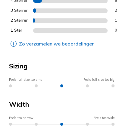
4 Sterren
6
3 Sterren
2
2 Sterren
1
1 Ster
0
Zo verzamelen we beoordelingen
Sizing
Feels full size too small
Feels full size too big
Width
Feels too narrow
Feels too wide