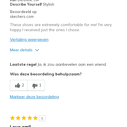
Describe Yourself
Stylish
Beoordeeld op
skechers.com
These shoes are extremely comfortable for me! I'm very
happy I received just the ones I chose.
Vertaling weergeven
Meer details
Pluspunten
Laatste regel
Ja, ik zou aanbevelen aan een vriend
Attractive Design
Was deze beoordeling behulpzaam?
Comfortable
2
1
Stylish
Markeer deze beoordeling
Beste toepassingen
Casual Wear
5
Travel
Love em!!