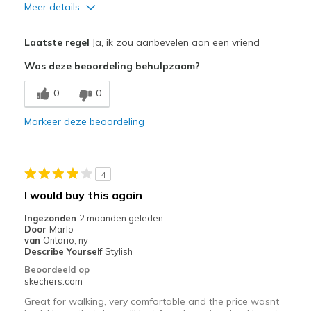
Meer details
Pluspunten
Laatste regel
Ja, ik zou aanbevelen aan een vriend
Attractive Design
Was deze beoordeling behulpzaam?
Comfortable
0
0
Stylish
Markeer deze beoordeling
Beste toepassingen
Casual Wear
4
Width
Feels true to width
I would buy this again
Sizing
Feels true to size
Ingezonden
2 maanden geleden
View On Shoes
I'm Really Into Shoes
Door
Marlo
van
Ontario, ny
Describe Yourself
Stylish
Beoordeeld op
skechers.com
Great for walking, very comfortable and the price wasnt