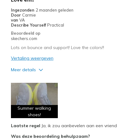
Width
Feels true to width
Ingezonden
2 maanden geleden
Door
Carmie
Sizing
Feels true to size
van
VA
View On Shoes
I'm Really Into Shoes
Describe Yourself
Practical
Beoordeeld op
skechers.com
Lots on bounce and support! Love the colors!!
Vertaling weergeven
Meer details
Pluspunten
Attractive Design
Comfortable
Summer walking
Stylish
shoes!
Laatste regel
Ja, ik zou aanbevelen aan een vriend
Beste toepassingen
Was deze beoordeling behulpzaam?
Walking