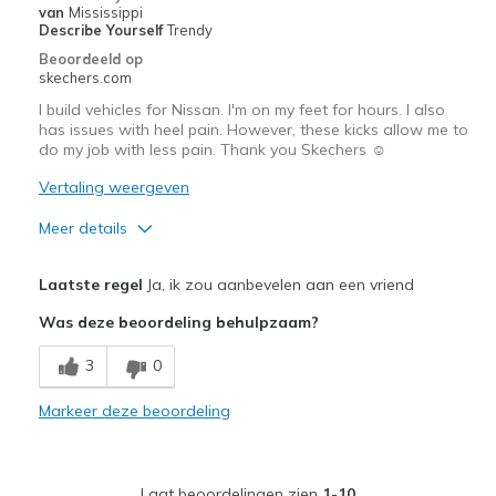
Going Out
van
Mississippi
Describe Yourself
Trendy
Special Occasions
Beoordeeld op
skechers.com
Travel
I build vehicles for Nissan. I'm on my feet for hours. I also
has issues with heel pain. However, these kicks allow me to
Width
Feels true to width
do my job with less pain. Thank you Skechers ☺️
Sizing
Feels true to size
Vertaling weergeven
View On Shoes
I'm Into Shoes
Meer details
Pluspunten
Laatste regel
Ja, ik zou aanbevelen aan een vriend
Comfortable
Was deze beoordeling behulpzaam?
Stability
3
0
Beste toepassingen
Markeer deze beoordeling
Great for standing on feet eight plus hours
Width
Feels true to width
Laat beoordelingen zien
1-10