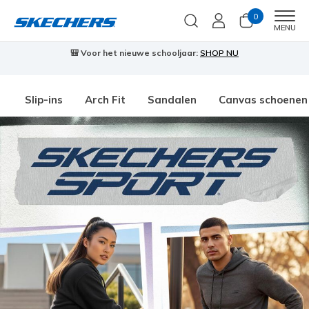
0
Men
MENU
🎒 Voor het nieuwe schooljaar:
SHOP NU
Slip-ins
Arch Fit
Sandalen
Canvas schoenen