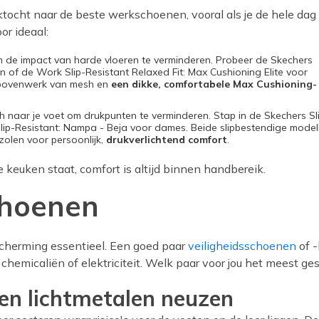
ektocht naar de beste werkschoenen, vooral als je de hele dag
r ideaal:
de impact van harde vloeren te verminderen. Probeer de Skechers
n of de Work Slip-Resistant Relaxed Fit: Max Cushioning Elite voor
bovenwerk van mesh en
een dikke, comfortabele Max Cushioning-
h naar je voet om drukpunten te verminderen. Stap in de Skechers Sl
lip-Resistant: Nampa - Beja voor dames. Beide slipbestendige model
olen voor persoonlijk,
drukverlichtend comfort
.
e keuken staat, comfort is altijd binnen handbereik.
choenen
escherming essentieel. Een goed paar
veiligheidsschoenen
of -
hemicaliën of elektriciteit. Welk paar voor jou het meest ge
en lichtmetalen neuzen