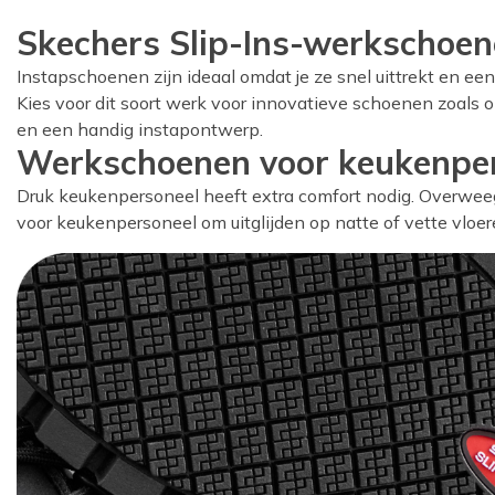
Skechers Slip-Ins-werkschoen
Instapschoenen zijn ideaal omdat je ze snel uittrekt en ee
Kies voor dit soort werk voor innovatieve schoenen zoals 
en een handig instapontwerp.
Werkschoenen voor keukenpe
Druk keukenpersoneel heeft extra comfort nodig. Overweeg
voor keukenpersoneel om uitglijden op natte of vette vloe