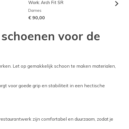
Work: Arch Fit SR
Work S
Dames
Heren
€ 90,00
€ 10
e schoenen voor de
erken. Let op gemakkelijk schoon te maken materialen,
gt voor goede grip en stabiliteit in een hectische
 restaurantwerk zijn comfortabel en duurzaam, zodat je