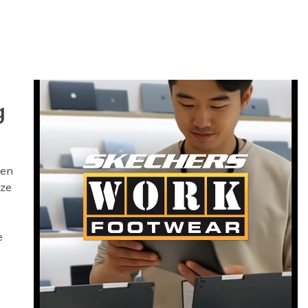
en
 je
g
 en
nze
e