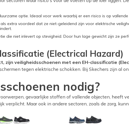
oor sectoren waar risico's voor de voeten op de loer liggen. 
uurzame optie. Ideaal voor werk waarbij er een risico is op vallend
 als extra voordeel dat ze niet-geleidend zijn voor elektrische veili
indert.
ie die niet inlevert op stevigheid. Door hun lage gewicht zijn ze pe
ssificatie (Electrical Hazard)
, zijn veiligheidsschoenen met een EH-classificatie (Elec
 beschermen tegen elektrische schokken. Bij Skechers zijn a
idsschoenen nodig?
oorwerpen, gevaarlijke stoffen of vallende objecten, heeft v
k verplicht. Maar ook in andere sectoren, zoals de zorg, kunne