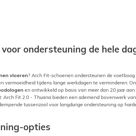
re sector werkt, het vinden van de beste werkschoenen voor e
choenen die speciaal zijn ontworpen om je de nodige
ees verder en ontdek in onze gids de beste werkschoenen als
 voor ondersteuning de hele da
nen vloeren
? Arch Fit-schoenen ondersteunen de voetboog
n en vermoeidheid tijdens lange werkdagen te verminderen. O
 podologen
en ontwikkeld op basis van meer dan 20 jaar aan
t: Arch Fit 2.0 - Thuana bieden een ademend bovenwerk van
dempende tussenzool voor langdurige ondersteuning op hard
ning-opties