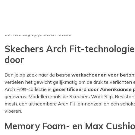
Of je nu in de zorg, de detailhandel, de bouw of een ande
staand beroep is cruciaal. Kiezen voor comfortabele werks
ondersteuning te bieden, maakt een wereld van verschil. L
de hele dag op je benen staat.
Skechers Arch Fit-technologie
door
Ben je op zoek naar de
beste werkschoenen voor beton
verdelen het gewicht gelijkmatig om de druk te verlichte
Arch Fit®-collectie is
gecertificeerd door Amerikaanse
gegevens. Modellen zoals de Skechers Work Slip-Resistan
mesh, een uitneembare Arch Fit-binnenzool en een schok
vloeren.
Memory Foam- en Max Cushio