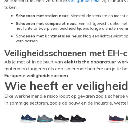
Schoenen met een versterkte
veiligheidsneus
zijn ideaal v
taken:
Schoenen met stalen neus:
Meestal de sterkste en meest d
Schoenen met composiet neus:
Een lichtgewicht optie met
het lichte ontwerp vermoeidheid tijdens lange diensten verm
Schoenen met lichtmetalen neus:
Nog een lichtgewicht opt
verplaatsen.
Veiligheidsschoenen met EH-cla
Als je met of in de buurt van
elektrische apparatuur werkt
materialen fungeren als een isolerende barrière om je te
Europese veiligheidsnormen
.
Wie heeft er veilighe
Elke werknemer die risico loopt op gevaren zoals scherpe v
in sommige sectoren, zoals de bouw en de industrie, wettelij