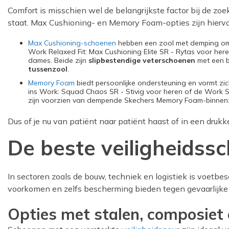
Comfort is misschien wel de belangrijkste factor bij de zo
staat. Max Cushioning- en Memory Foam-opties zijn hiervoo
Max Cushioning-schoenen
hebben een zool met demping om 
Work Relaxed Fit: Max Cushioning Elite SR - Rytas voor here
dames. Beide zijn
slipbestendige veterschoenen
met een 
tussenzool
.
Memory Foam
biedt persoonlijke ondersteuning en vormt zic
ins Work: Squad Chaos SR - Stivig voor heren of de Work S
zijn voorzien van dempende Skechers Memory Foam-binnenz
Dus of je nu van patiënt naar patiënt haast of in een drukk
De beste veiligheidss
In sectoren zoals de bouw, techniek en logistiek is voetb
voorkomen en zelfs bescherming bieden tegen gevaarlijke c
Opties met stalen, composiet 