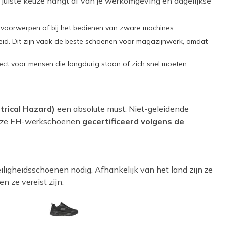
De juiste keuze hangt af van je werkomgeving en dagelijkse
e voorwerpen of bij het bedienen van zware machines.
gheid. Dit zijn vaak de beste schoenen voor magazijnwerk, omdat
rfect voor mensen die langdurig staan of zich snel moeten
trical Hazard)
een absolute must. Niet-geleidende
l onze EH-werkschoenen
gecertificeerd volgens de
eiligheidsschoenen nodig. Afhankelijk van het land zijn ze
n ze vereist zijn.