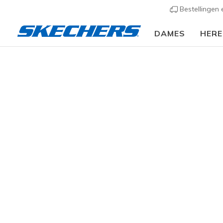
Bestellingen
DAMES
HER
🎒 Voor het nieuwe schooljaar:
SHOP NU
Hoe kies je d
De juiste schoenen helpen je om je werk goed te doen
vakgebied passen. In deze gids helpen we je bij 
De beste werkschoenen
staat