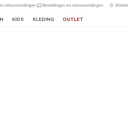
 en retourzendingen
Bestellingen en retourzendingen
Winkel
EN
KIDS
KLEDING
OUTLET
e perfecte werkscho
beroep?
 en comfortabel te blijven. Het draait allemaal om het vinde
het kiezen van de juiste, comfortabele werkschoenen die je 
 als je de hele dag