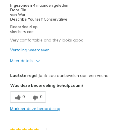
Ingezonden
4 maanden geleden
Door
Bin
van
War
Describe Yourself
Conservative
Beoordeeld op
skechers.com
Very comfortable and they looks good
Vertaling weergeven
Meer details
Pluspunten
Laatste regel
Ja, ik zou aanbevelen aan een vriend
Attractive Design
Was deze beoordeling behulpzaam?
Breathe Well
0
0
Comfortable
Markeer deze beoordeling
Durable
Stylish