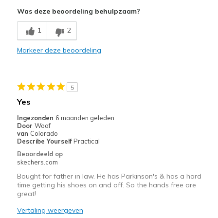
Comfortable
Was deze beoordeling behulpzaam?
Beste toepassingen
1
2
Casual Wear
Markeer deze beoordeling
Width
Feels true to width
Sizing
Feels true to size
5
Yes
Ingezonden
6 maanden geleden
Door
Woof
van
Colorado
Describe Yourself
Practical
Beoordeeld op
skechers.com
Bought for father in law. He has Parkinson's & has a hard
time getting his shoes on and off. So the hands free are
great!
Vertaling weergeven