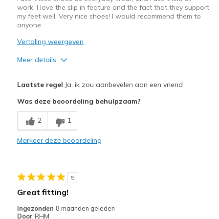
work. I love the slip in feature and the fact that they support
my feet well. Very nice shoes! I would recommend them to
anyone.
Vertaling weergeven
Meer details
Pluspunten
Laatste regel
Ja, ik zou aanbevelen aan een vriend
Attractive Design
Was deze beoordeling behulpzaam?
Breathe Well
2
1
Comfortable
Markeer deze beoordeling
Beste toepassingen
Casual Wear
5
Width
Feels true to width
Great fitting!
Sizing
Feels true to size
Ingezonden
8 maanden geleden
View On Shoes
Shoes are for Wearing
Door
RHM