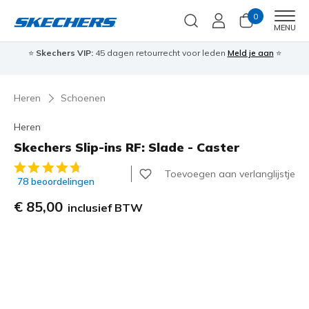
0
Men
MENU
⭐
Skechers VIP:
45 dagen retourrecht voor leden
Meld je aan
⭐
🎁
Heren
Schoenen
Heren
Skechers Slip-ins RF: Slade - Caster
4,3 van de 5 klantbeoordelingen
Toevoegen aan verlanglijstje
78 beoordelingen
€ 85,00
inclusief BTW