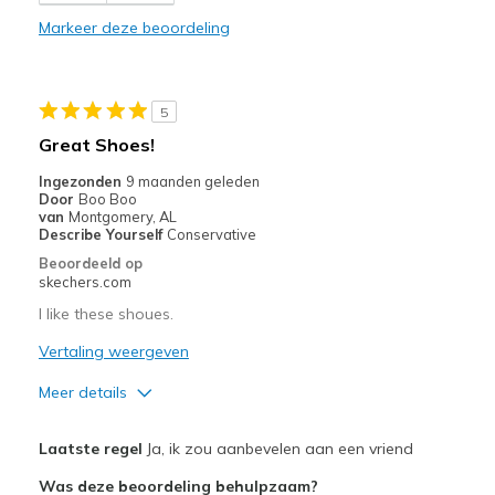
Stylish
Markeer deze beoordeling
Beste toepassingen
Casual Wear
5
Going Out
Great Shoes!
Width
Feels true to width
Ingezonden
9 maanden geleden
Door
Boo Boo
Sizing
Feels true to size
van
Montgomery, AL
View On Shoes
I'm Into Shoes
Describe Yourself
Conservative
Beoordeeld op
skechers.com
I like these shoues.
Vertaling weergeven
Meer details
Pluspunten
Laatste regel
Ja, ik zou aanbevelen aan een vriend
Attractive Design
Was deze beoordeling behulpzaam?