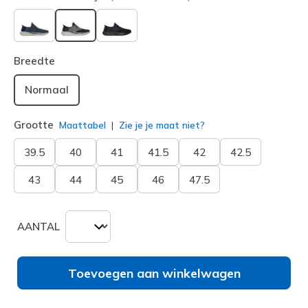
geselecteerd
Breedte
Normaal
Grootte
Maattabel
Zie je je maat niet?
39.5
40
41
41.5
42
42.5
43
44
45
46
47.5
AANTAL
Toevoegen aan winkelwagen