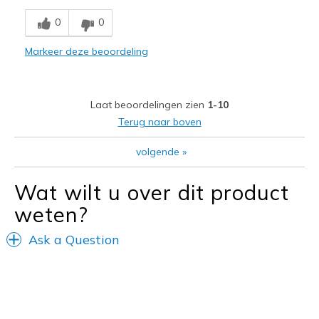
Comfortable
0
0
Stylish
Markeer deze beoordeling
Minpunten
They don't slip on as easily as I see on TV!!!
Laat beoordelingen zien
1-10
Beste toepassingen
Terug naar boven
Casual Wear
volgende
»
Going Out
Wat wilt u over dit product
Special Occasions
weten?
Travel
Ask a Question
Width
Feels true to width
Sizing
Feels true to size
View On Shoes
I'm Into Shoes