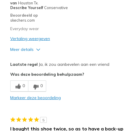
van
Houston Tx.
Describe Yourself
Conservative
Beoordeeld op
skechers.com
Everyday wear
Vertaling weergeven
Meer details
Pluspunten
Laatste regel
Ja, ik zou aanbevelen aan een vriend
Comfortable
Was deze beoordeling behulpzaam?
Stylish
0
0
Minpunten
Markeer deze beoordeling
No cons at this time
Beste toepassingen
5
Casual Wear
I bought this shoe twice, so as to have a back-up