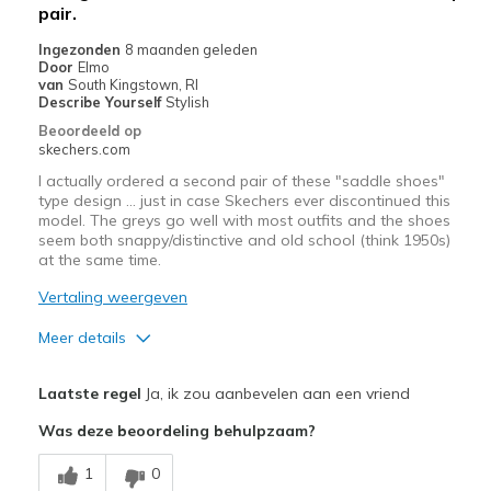
pair.
Width
Feels true to width
Sizing
Feels true to size
Ingezonden
8 maanden geleden
Door
Elmo
View On Shoes
Shoes are for Wearing
van
South Kingstown, RI
Describe Yourself
Stylish
Beoordeeld op
skechers.com
I actually ordered a second pair of these "saddle shoes"
type design ... just in case Skechers ever discontinued this
model. The greys go well with most outfits and the shoes
seem both snappy/distinctive and old school (think 1950s)
at the same time.
Vertaling weergeven
Meer details
Pluspunten
Laatste regel
Ja, ik zou aanbevelen aan een vriend
Attractive Design
Was deze beoordeling behulpzaam?
Comfortable
1
0