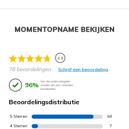
MOMENTOPNAME BEKIJKEN
4.8
78 beoordelingen
Schrijf een beoordeling
Van de ondervraagden
96%
zouden dit aan vrienden
aanbevelen.
Beoordelingsdistributie
5 Sterren
68
4 Sterren
7