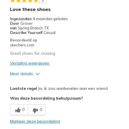
5
Beste toepassingen
Love these shoes
Casual Wear
Ingezonden
4 maanden geleden
Door
Grover
Going Out
van
Spring Branch, TX
Describe Yourself
Casual
Special Occasions
Beoordeeld op
skechers.com
Travel
Great shoes for cruising
Width
Feels true to width
Vertaling weergeven
Sizing
Feels true to size
Meer details
View On Shoes
Shoes are for Wearing
Pluspunten
Laatste regel
Ja, ik zou aanbevelen aan een vriend
Comfortable
Was deze beoordeling behulpzaam?
Stylish
0
0
Beste toepassingen
Markeer deze beoordeling
Going Out