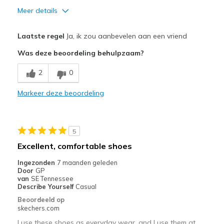
Meer details
Pluspunten
Laatste regel
Ja, ik zou aanbevelen aan een vriend
Attractive Design
Was deze beoordeling behulpzaam?
Comfortable
2
0
Stylish
Markeer deze beoordeling
Beste toepassingen
Casual Wear
5
Width
Feels true to width
Excellent, comfortable shoes
Sizing
Feels true to size
Ingezonden
7 maanden geleden
View On Shoes
Shoes are for Wearing
Door
GP
van
SE Tennessee
Describe Yourself
Casual
Beoordeeld op
skechers.com
I use these shoes as everyday wear, and I use them at