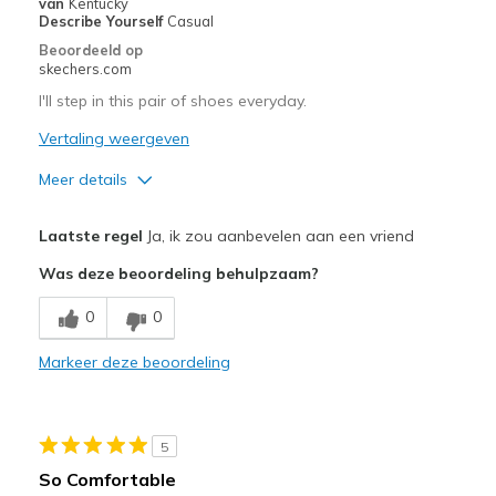
van
Kentucky
Describe Yourself
Casual
Beoordeeld op
skechers.com
I'll step in this pair of shoes everyday.
Vertaling weergeven
Meer details
Pluspunten
Laatste regel
Ja, ik zou aanbevelen aan een vriend
Comfortable
Was deze beoordeling behulpzaam?
Beste toepassingen
0
0
Casual Wear
Markeer deze beoordeling
Width
Feels true to width
Sizing
Feels true to size
View On Shoes
Shoes are for Wearing
5
So Comfortable