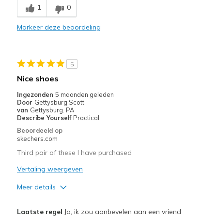
1
0
Comfortable
Markeer deze beoordeling
Durable
Stylish
5
Beste toepassingen
Nice shoes
Casual Wear
Ingezonden
5 maanden geleden
Door
Gettysburg Scott
Outside work friendly
van
Gettysburg. PA
Describe Yourself
Practical
Width
Feels true to width
Beoordeeld op
skechers.com
Sizing
Feels true to size
View On Shoes
Shoes are for Wearing
Third pair of these I have purchased
Vertaling weergeven
Meer details
Pluspunten
Laatste regel
Ja, ik zou aanbevelen aan een vriend