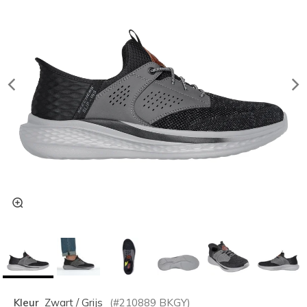
Kleur
Zwart / Grijs
(#
210889
BKGY
)