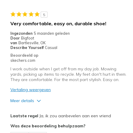
Travel
5
Width
Feels true to width
Very comfortable, easy on, durable shoe!
Sizing
Feels true to size
Ingezonden
5 maanden geleden
View On Shoes
I'm Into Shoes
Door
Bigfoot
van
Bartlesville, OK
Describe Yourself
Casual
Beoordeeld op
skechers.com
I work outside when I get off from my day job. Mowing
yards, picking up items to recycle. My feet don't hurt in them.
They are comfortable. For the most part stylish. Easy on.
Vertaling weergeven
Meer details
Pluspunten
Laatste regel
Ja, ik zou aanbevelen aan een vriend
Attractive Design
Was deze beoordeling behulpzaam?
Breathe Well