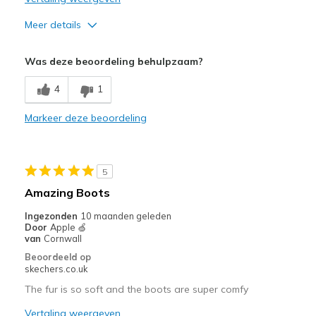
Uitgaan
Meer details
Breedte
Lijkt te breed
Pluspunten
Was deze beoordeling behulpzaam?
Maat
Lijkt goed van maat
Comfortable
View On Shoes
Ik ben echt dol op schoenen
4
1
Stylish
Markeer deze beoordeling
Minpunten
Walked over a friends wet lawn and got wet feet!
5
Amazing Boots
Ingezonden
10 maanden geleden
Door
Apple 🍏
van
Cornwall
Beoordeeld op
skechers.co.uk
The fur is so soft and the boots are super comfy
Vertaling weergeven