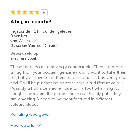
View On Shoes
Shoes are for Wearing
5
A hug in a bootie!
Ingezonden
11 maanden geleden
Door
N/a
van
Wales, UK
Describe Yourself
Casual
Beoordeeld op
skechers.co.uk
These booties are amazingly comfortable. They equate to
a hug from your bootie! I genuinely don't want to take them
off, but you have to let them breathe and rest as you go to
bed. So I'll be purchasing another pair in a different colour.
Possibly a half size smaller, due to my foot when slightly
caught upon something does come out. Simply put - they
are amazing & need to be manufactured in different
colours please!
Vertaling weergeven
Meer details