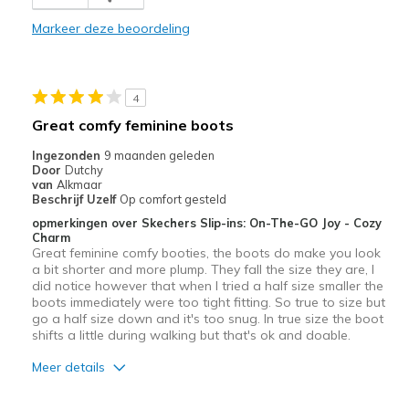
Comfortable
Markeer deze beoordeling
Durable
Stylish
4
Beste toepassingen
Great comfy feminine boots
Casual Wear
Ingezonden
9 maanden geleden
Door
Dutchy
Going Out
van
Alkmaar
Beschrijf Uzelf
Op comfort gesteld
Travel
opmerkingen over Skechers Slip-ins: On-The-GO Joy - Cozy
Charm
Width
Great feminine comfy booties, the boots do make you look
Feels true to width
a bit shorter and more plump. They fall the size they are, I
Sizing
Feels true to size
did notice however that when I tried a half size smaller the
View On Shoes
Shoes are for Wearing
boots immediately were too tight fitting. So true to size but
go a half size down and it's too snug. In true size the boot
shifts a little during walking but that's ok and doable.
Meer details
Pluspunten