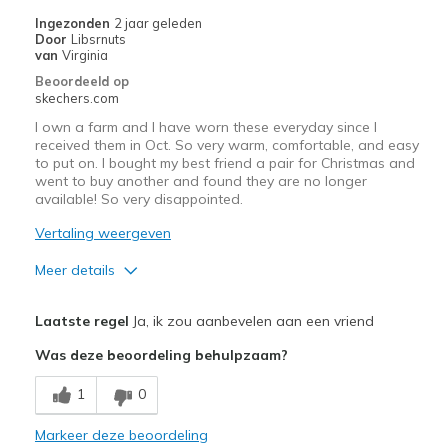
Ingezonden
2 jaar geleden
Door
Libsrnuts
van
Virginia
Beoordeeld op
skechers.com
I own a farm and I have worn these everyday since I
received them in Oct. So very warm, comfortable, and easy
to put on. I bought my best friend a pair for Christmas and
went to buy another and found they are no longer
available! So very disappointed.
Vertaling weergeven
Meer details
Pluspunten
Laatste regel
Ja, ik zou aanbevelen aan een vriend
Attractive Design
Was deze beoordeling behulpzaam?
Comfortable
1
0
Durable
Markeer deze beoordeling