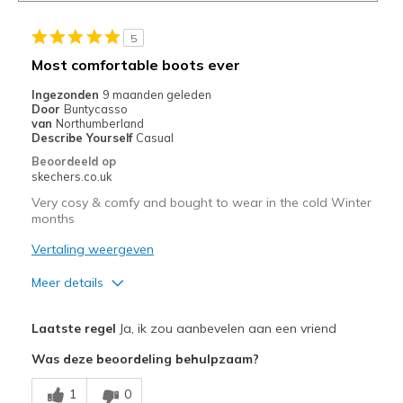
5
Most comfortable boots ever
Ingezonden
9 maanden geleden
Door
Buntycasso
van
Northumberland
Describe Yourself
Casual
Beoordeeld op
skechers.co.uk
Very cosy & comfy and bought to wear in the cold Winter
months
Vertaling weergeven
Meer details
Pluspunten
Laatste regel
Ja, ik zou aanbevelen aan een vriend
Attractive Design
Was deze beoordeling behulpzaam?
Breathe Well
1
0