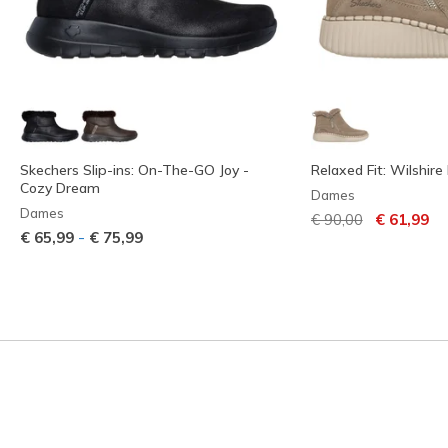
Skechers Slip-ins: On-The-GO Joy -
Relaxed Fit: Wilshire 
Cozy Dream
Dames
Dames
Prijs verlaagd van
naar
€ 90,00
€ 61,99
-
€ 65,99
€ 75,99