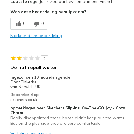
Laatste regel
Ja, ik zou aanbevelen aan een vriend
Comfortabel
Was deze beoordeling behulpzaam?
Leuk model
0
0
Lichtgewicht
Markeer deze beoordeling
Stijlvol
Warm
2
Minpunten
Do not repell water
Shifts a little during walking
Ingezonden
10 maanden geleden
Door
Tinkerbell
Sole bit unbendable
van
Norwich, UK
Beoordeeld op
Beste toepassingen
skechers.co.uk
Informele kleding
opmerkingen over Skechers Slip-ins: On-The-GO Joy - Cozy
Charm
Really disappointed these boots didn't keep out the water.
Om te werken
But on the plus side they are very comfortable.
Speciale gelegenheden
Vertaling weergeven