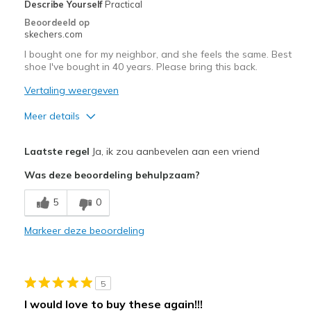
Describe Yourself
Practical
Width
Feels true to width
Beoordeeld op
Sizing
Feels half size too big
skechers.com
View On Shoes
I'm Into Shoes
I bought one for my neighbor, and she feels the same. Best
shoe I've bought in 40 years. Please bring this back.
Vertaling weergeven
Meer details
Pluspunten
Laatste regel
Ja, ik zou aanbevelen aan een vriend
Attractive Design
Was deze beoordeling behulpzaam?
Comfortable
5
0
Beste toepassingen
Markeer deze beoordeling
Everywhere, all the time
Width
Feels true to width
5
Sizing
Feels true to size
I would love to buy these again!!!
View On Shoes
Shoes are for Wearing