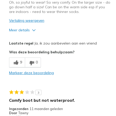
Oh, so joyful to wear! So very comfy. On the larger size - do
go down half a size! Can be on the warm side esp if you
are indoors - need to wear thinner socks.
Vertaling weergeven
Meer details
Pluspunten
Laatste regel
Ja, ik zou aanbevelen aan een vriend
Attractive Design
Was deze beoordeling behulpzaam?
Comfortable
9
0
So, so, very comfy!
Markeer deze beoordeling
Stylish
Minpunten
3
They can be quite warm so I wear thinner socks!
Comfy boot but not waterproof.
Wear Out Quickly
Ingezonden
11 maanden geleden
Door
Tawny