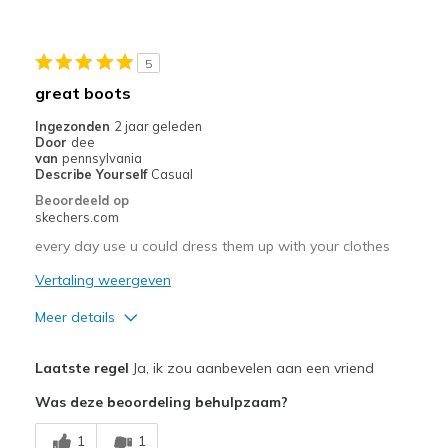
Beste toepassingen
Casual Wear
5
Width
Feels true to width
great boots
Sizing
Feels true to size
Ingezonden
2 jaar geleden
View On Shoes
Shoes are for Wearing
Door
dee
van
pennsylvania
Describe Yourself
Casual
Beoordeeld op
skechers.com
every day use u could dress them up with your clothes
Vertaling weergeven
Meer details
Pluspunten
Laatste regel
Ja, ik zou aanbevelen aan een vriend
Stylish
Was deze beoordeling behulpzaam?
Beste toepassingen
1
1