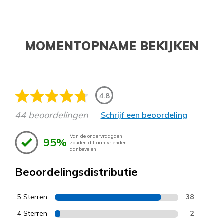
MOMENTOPNAME BEKIJKEN
4.8
44 beoordelingen
Schrijf een beoordeling
Van de ondervraagden
95%
zouden dit aan vrienden
aanbevelen.
Beoordelingsdistributie
5 Sterren
38
4 Sterren
2