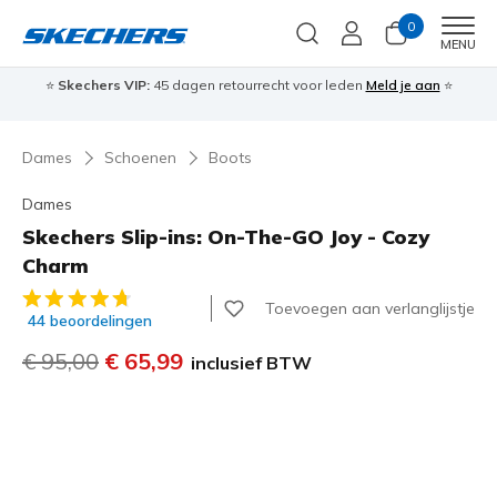
0
Men
MENU
⭐
Skechers VIP:
45 dagen retourrecht voor leden
Meld je aan
⭐
🎁
Dames
Schoenen
Boots
Dames
Skechers Slip-ins: On-The-GO Joy - Cozy
Charm
5 van de 5 klantbeoordelingen
Toevoegen aan verlanglijstje
44 beoordelingen
Prijs verlaagd van
€ 95,00
naar
€ 65,99
inclusief BTW