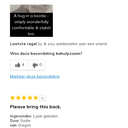
Pluspunten
A little warm.
A hug in a bootie -
simply wonderfully
Attractive Design
comfortable & stylish
Comfortable
too.
Laatste regel
Ja, ik zou aanbevelen aan een vriend
Stylish
Was deze beoordeling behulpzaam?
Minpunten
4
0
Possibly not waterproof for wet conditions
Possibly wear out quickly due to overwear!
Markeer deze beoordeling
Beste toepassingen
All day, every day!
5
Please bring this back.
Casual Wear
Ingezonden
1 jaar geleden
Travel
Door
Sadie
van
Oregon