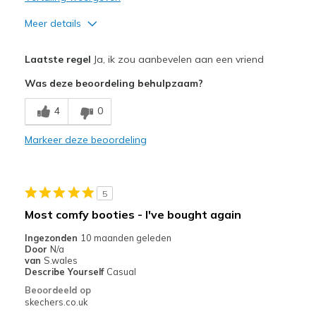
Meer details
Pluspunten
Laatste regel
Ja, ik zou aanbevelen aan een vriend
Comfortable
Was deze beoordeling behulpzaam?
Width
Feels true to width
4
0
Sizing
Feels true to size
Markeer deze beoordeling
5
Most comfy booties - I've bought again
Ingezonden
10 maanden geleden
Door
N/a
van
S.wales
Describe Yourself
Casual
Beoordeeld op
skechers.co.uk