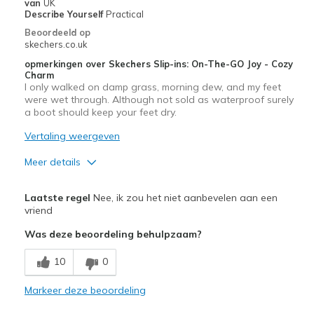
Beste toepassingen
van
UK
Describe Yourself
Practical
Anytime for comfort & warmth!
Beoordeeld op
skechers.co.uk
Casual Wear
opmerkingen over Skechers Slip-ins: On-The-GO Joy - Cozy
Charm
Going Out
I only walked on damp grass, morning dew, and my feet
were wet through. Although not sold as waterproof surely
Special Occasions
a boot should keep your feet dry.
Travel
Vertaling weergeven
Width
Feels true to width
Meer details
Sizing
Feels half size too big
Pluspunten
View On Shoes
I'm Into Shoes
Laatste regel
Nee, ik zou het niet aanbevelen aan een
Attractive Design
vriend
Was deze beoordeling behulpzaam?
Comfortable
10
0
Stylish
Markeer deze beoordeling
Beste toepassingen
Going Out