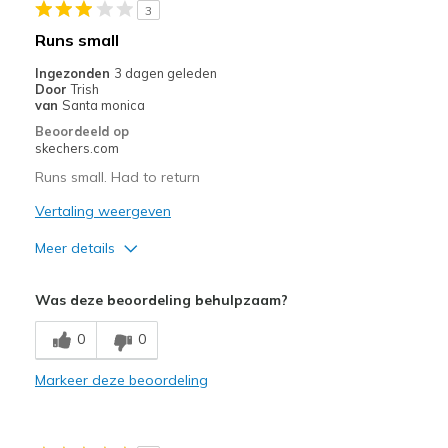
page
3
met
Runs small
de
Ingezonden
3 dagen geleden
migratiegeschiedenis
Door
Trish
van
van
Santa monica
de
Beoordeeld op
page_id
skechers.com
te
Runs small. Had to return
bezoeken.
Vertaling weergeven
Meer details
Pluspunten
Was deze beoordeling behulpzaam?
Attractive Design
0
0
Breathe Well
Markeer deze beoordeling
Comfortable
Width
Feels true to width