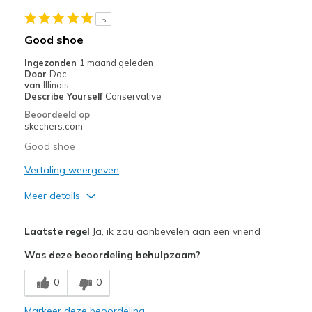
Stylish
5
Beste toepassingen
Good shoe
Casual Wear
Ingezonden
1 maand geleden
Door
Doc
Going Out
van
Illinois
Describe Yourself
Conservative
Travel
Beoordeeld op
skechers.com
Width
Feels true to width
Good shoe
Sizing
Feels true to size
Vertaling weergeven
View On Shoes
Shoes are for Wearing
Meer details
Pluspunten
Laatste regel
Ja, ik zou aanbevelen aan een vriend
Breathe Well
Was deze beoordeling behulpzaam?
Comfortable
0
0
Beste toepassingen
Markeer deze beoordeling