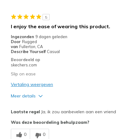
Beste toepassingen
5
Casual Wear
I enjoy the ease of wearing this product.
Going Out
Ingezonden
9 dagen geleden
Door
Rugged
Travel
van
Fullerton, CA
Describe Yourself
Casual
Width
Feels true to width
Beoordeeld op
skechers.com
Sizing
Feels true to size
Slip on ease
Vertaling weergeven
Meer details
Pluspunten
Laatste regel
Ja, ik zou aanbevelen aan een vriend
Attractive Design
Was deze beoordeling behulpzaam?
Breathe Well
0
0