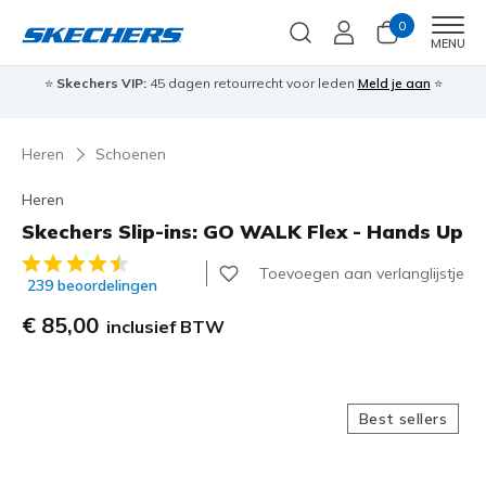
0
Men
MENU
⭐
Skechers VIP:
45 dagen retourrecht voor leden
Meld je aan
⭐
🎁
Heren
Schoenen
Heren
Skechers Slip-ins: GO WALK Flex - Hands Up
3,7 van de 5 klantbeoordelingen
Toevoegen aan verlanglijstje
239 beoordelingen
€ 85,00
inclusief BTW
Best sellers