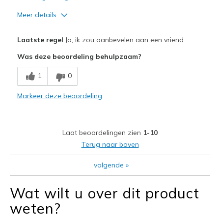
Meer details
Pluspunten
Laatste regel
Ja, ik zou aanbevelen aan een vriend
Attractive Design
Was deze beoordeling behulpzaam?
Breathe Well
1
0
Comfortable
Markeer deze beoordeling
Durable
Stylish
Laat beoordelingen zien
1-10
Beste toepassingen
Terug naar boven
Casual Wear
volgende
»
Width
Feels true to width
Wat wilt u over dit product
Sizing
Feels true to size
weten?