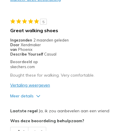
Casual Wear
Width
Feels true to width
5
Sizing
Feels true to size
Great walking shoes
View On Shoes
Shoes are for Wearing
Ingezonden
2 maanden geleden
Door
Xendmaker
van
Phoenix
Describe Yourself
Casual
Beoordeeld op
skechers.com
Bought these for walking. Very comfortable.
Vertaling weergeven
Meer details
Pluspunten
Laatste regel
Ja, ik zou aanbevelen aan een vriend
Breathe Well
Was deze beoordeling behulpzaam?
Comfortable