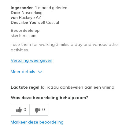
Sizing
Feels true to size
Ingezonden
1 maand geleden
View On Shoes
Shoes are for Wearing
Door
Nascarking
van
Buckeye AZ
Describe Yourself
Casual
Beoordeeld op
skechers.com
I use them for walking 3 miles a day and various other
activities.
Vertaling weergeven
Meer details
Pluspunten
Laatste regel
Ja, ik zou aanbevelen aan een vriend
Attractive Design
Was deze beoordeling behulpzaam?
Breathe Well
0
0
Comfortable
Markeer deze beoordeling
Durable