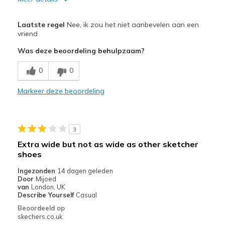
Minpunten
Laatste regel
Nee, ik zou het niet aanbevelen aan een
Wear Out Quickly
vriend
Was deze beoordeling behulpzaam?
Beste toepassingen
Casual Wear
0
0
Width
Markeer deze beoordeling
Feels true to width
Sizing
Feels true to size
View On Shoes
Shoes are for Wearing
3
Extra wide but not as wide as other sketcher
shoes
Ingezonden
14 dagen geleden
Door
Mijoed
van
London, UK
Describe Yourself
Casual
Beoordeeld op
skechers.co.uk