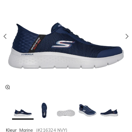
Kleur
Marine
(#
216324
NVY
)