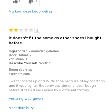
0
0
Durable
Markeer deze beoordeling
Stylish
Beste toepassingen
2
Casual Wear
It doesn't fit the same as other shoes I bought
before.
Width
Feels true to width
Sizing
Feels true to size
Ingezonden
2 maanden geleden
Door
Rafael G
View On Shoes
Shoes are for Wearing
van
Miami, FL
Describe Yourself
Practical
Beoordeeld op
skechers.com
I went 1/2 size up and Wide shoe because of my condition
and it was tighter that previous similar shoes I bough
before, it feels it was made by a different factory.
Vertaling weergeven
Meer details