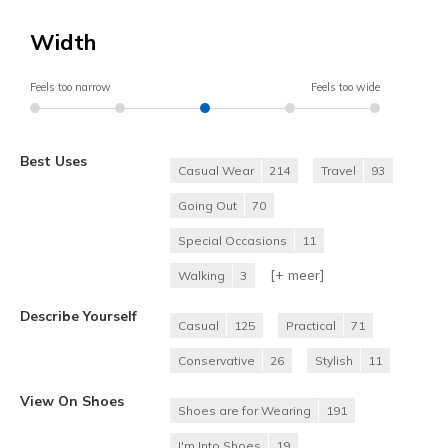
Width
Feels too narrow
Feels too wide
Best Uses
Casual Wear
214
Travel
93
Going Out
70
Special Occasions
11
[+
meer
]
Walking
3
Describe Yourself
Casual
125
Practical
71
Conservative
26
Stylish
11
View On Shoes
Shoes are for Wearing
191
I'm Into Shoes
19