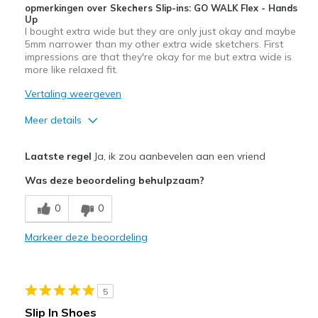
opmerkingen over Skechers Slip-ins: GO WALK Flex - Hands
Up
I bought extra wide but they are only just okay and maybe
5mm narrower than my other extra wide sketchers. First
impressions are that they're okay for me but extra wide is
more like relaxed fit.
Vertaling weergeven
Meer details
Pluspunten
Laatste regel
Ja, ik zou aanbevelen aan een vriend
Attractive Design
Was deze beoordeling behulpzaam?
Breathe Well
0
0
Stylish
Markeer deze beoordeling
Beste toepassingen
Casual Wear
5
Width
Feels too narrow
Slip In Shoes