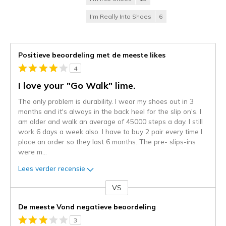
I'm Really Into Shoes
6
Positieve beoordeling met de meeste likes
4
I love your "Go Walk" lime.
The only problem is durability. I wear my shoes out in 3
months and it's always in the back heel for the slip on's. I
am older and walk an average of 45000 steps a day. I still
work 6 days a week also. I have to buy 2 pair every time I
place an order so they last 6 months. The pre- slips-ins
were m
...
Lees verder recensie
VS
Je
content
De meeste Vond negatieve beoordeling
wordt
3
momenteel