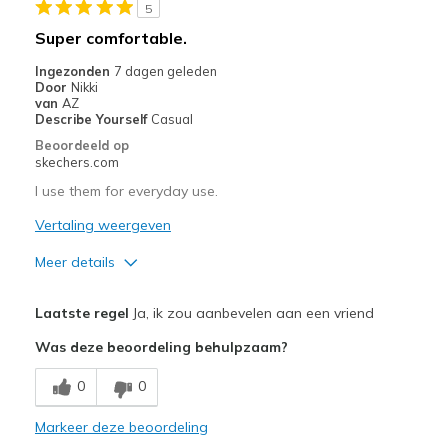
5
Sizing
Feels half size too big
Super comfortable.
Ingezonden
7 dagen geleden
Door
Nikki
van
AZ
Describe Yourself
Casual
Beoordeeld op
skechers.com
I use them for everyday use.
Vertaling weergeven
Meer details
Pluspunten
Laatste regel
Ja, ik zou aanbevelen aan een vriend
Attractive Design
Was deze beoordeling behulpzaam?
Breathe Well
0
0
Comfortable
Markeer deze beoordeling
Durable