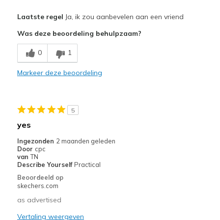
Minpunten
Laatste regel
Ja, ik zou aanbevelen aan een vriend
Need Break In
Was deze beoordeling behulpzaam?
Beste toepassingen
0
1
Casual Wear
Markeer deze beoordeling
Width
Feels too narrow
Sizing
Feels half size too small
View On Shoes
Shoes are for Wearing
5
yes
Ingezonden
2 maanden geleden
Door
cpc
van
TN
Describe Yourself
Practical
Beoordeeld op
skechers.com
as advertised
Vertaling weergeven