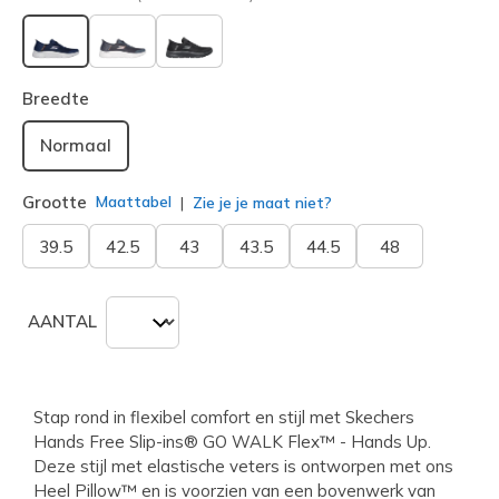
geselecteerd
Breedte
Normaal
Grootte
Maattabel
Zie je je maat niet?
39.5
42.5
43
43.5
44.5
48
AANTAL
Stap rond in flexibel comfort en stijl met Skechers
Hands Free Slip-ins® GO WALK Flex™ - Hands Up.
Deze stijl met elastische veters is ontworpen met ons
Heel Pillow™ en is voorzien van een bovenwerk van