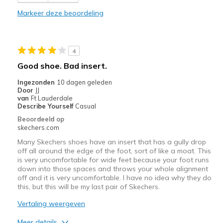
Comfortable
Markeer deze beoordeling
Durable
Stylish
4
Beste toepassingen
Good shoe. Bad insert.
Casual Wear
Ingezonden
10 dagen geleden
Door
JJ
Width
Feels true to width
van
Ft Lauderdale
Describe Yourself
Casual
Sizing
Feels true to size
Beoordeeld op
View On Shoes
Shoes are for Wearing
skechers.com
Many Skechers shoes have an insert that has a gully drop
off all around the edge of the foot, sort of like a moat. This
is very uncomfortable for wide feet because your foot runs
down into those spaces and throws your whole alignment
off and it is very uncomfortable. I have no idea why they do
this, but this will be my last pair of Skechers.
Vertaling weergeven
Meer details