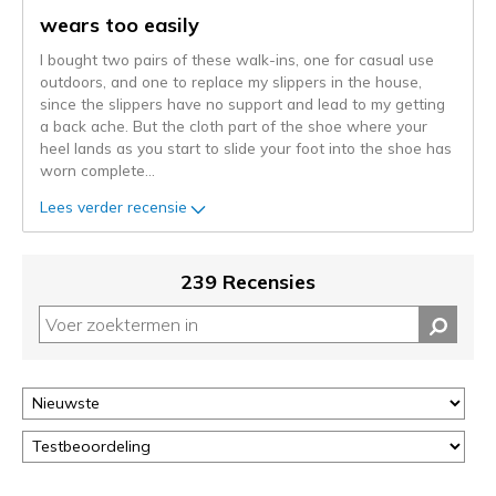
gemigreerd
wears too easily
naar
I bought two pairs of these walk-ins, one for casual use
de
outdoors, and one to replace my slippers in the house,
niejee
since the slippers have no support and lead to my getting
page_id.
a back ache. But the cloth part of the shoe where your
Je
heel lands as you start to slide your foot into the shoe has
kunt
worn complete
...
de
status
Lees verder recensie
van
je
migratie
239 Recensies
controleren
op
deze
page
of
door
<a
href="javascript:location.href=location.pathname;">hier</a>
de