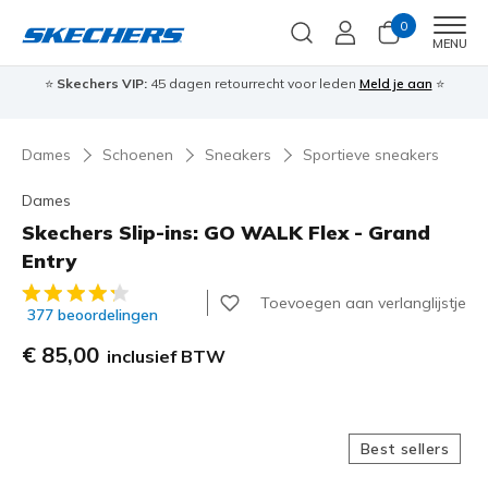
0
Men
MENU
⭐
Skechers VIP:
45 dagen retourrecht voor leden
Meld je aan
⭐
🎁
Dames
Schoenen
Sneakers
Sportieve sneakers
Dames
Skechers Slip-ins: GO WALK Flex - Grand
Entry
4,8 van de 5 klantbeoordelingen
Toevoegen aan verlanglijstje
377 beoordelingen
€ 85,00
inclusief BTW
Best sellers