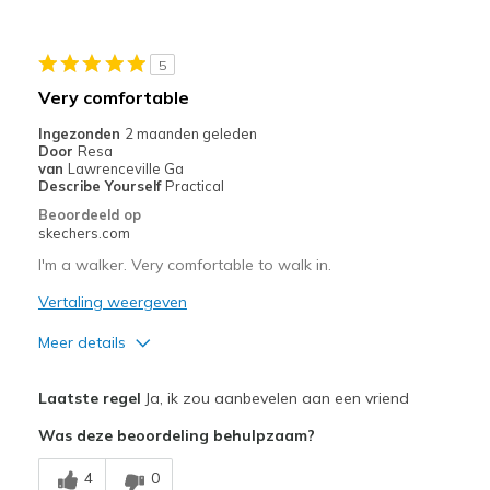
Beste toepassingen
5
Casual Wear
Very comfortable
Sizing
Feels true to size
Ingezonden
2 maanden geleden
Door
Resa
View On Shoes
Shoes are for Wearing
van
Lawrenceville Ga
Describe Yourself
Practical
Beoordeeld op
skechers.com
I'm a walker. Very comfortable to walk in.
Vertaling weergeven
Meer details
Pluspunten
Laatste regel
Ja, ik zou aanbevelen aan een vriend
Breathe Well
Was deze beoordeling behulpzaam?
Comfortable
4
0