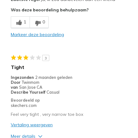
Was deze beoordeling behulpzaam?
Stylish
1
0
Beste toepassingen
Casual Wear
Markeer deze beoordeling
Width
Feels true to width
Sizing
Feels true to size
3
View On Shoes
Shoes are for Wearing
Tight
Ingezonden
2 maanden geleden
Door
Twinmom
van
San Jose CA
Describe Yourself
Casual
Beoordeeld op
skechers.com
Feel very tight , very narrow toe box
Vertaling weergeven
Meer details