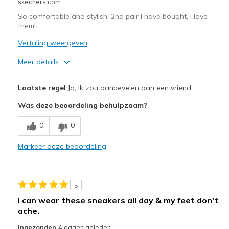
skechers.com
So comfortable and stylish. 2nd pair I have bought, I love
them!
Vertaling weergeven
Meer details
Pluspunten
Laatste regel
Ja, ik zou aanbevelen aan een vriend
Attractive Design
Was deze beoordeling behulpzaam?
Breathe Well
0
0
Comfortable
Markeer deze beoordeling
Durable
Stylish
5
Beste toepassingen
I can wear these sneakers all day & my feet don't
ache.
Casual Wear
Ingezonden
4 dagen geleden