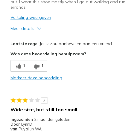
out. I wear this shoe mostly when I go out walking and run
errands.
Vertaling weergeven
Meer details
Pluspunten
Laatste regel
Ja, ik zou aanbevelen aan een vriend
Attractive Design
Was deze beoordeling behulpzaam?
Breathe Well
1
1
Comfortable
Markeer deze beoordeling
Durable
Stylish
3
Beste toepassingen
Wide size, but still too small
Casual Wear
Ingezonden
2 maanden geleden
Door
LynnD
Travel
van
Puyallup WA