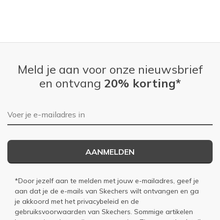
HAPPY HOURS OUTSIDE
SUMMER BBQ & PARTY WEAR
Special Occasions
Meld je aan voor onze nieuwsbrief
Width
Feels true to width
Sizing
Feels true to size
en ontvang
20% korting*
View On Shoes
I'm Really Into Shoes
E-mailadres
AANMELDEN
*Door jezelf aan te melden met jouw e-mailadres, geef je
aan dat je de e-mails van Skechers wilt ontvangen en ga
je akkoord met het
privacybeleid
en de
gebruiksvoorwaarden
van Skechers. Sommige artikelen