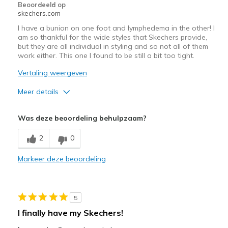
Beoordeeld op
Width
Feels true to width
skechers.com
Sizing
Feels true to size
I have a bunion on one foot and lymphedema in the other! I
View On Shoes
Shoes are for Wearing
am so thankful for the wide styles that Skechers provide,
but they are all individual in styling and so not all of them
work either. This one I found to be still a bit too tight.
Vertaling weergeven
Meer details
Pluspunten
Was deze beoordeling behulpzaam?
Attractive Design
2
0
Sizing
Feels half size too small
Markeer deze beoordeling
5
I finally have my Skechers!