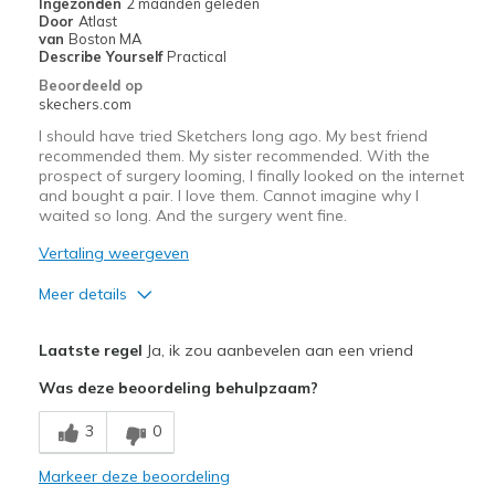
Ingezonden
2 maanden geleden
Door
Atlast
van
Boston MA
Describe Yourself
Practical
Beoordeeld op
skechers.com
I should have tried Sketchers long ago. My best friend
recommended them. My sister recommended. With the
prospect of surgery looming, I finally looked on the internet
and bought a pair. I love them. Cannot imagine why I
waited so long. And the surgery went fine.
Vertaling weergeven
Meer details
Pluspunten
Laatste regel
Ja, ik zou aanbevelen aan een vriend
Attractive Design
Was deze beoordeling behulpzaam?
Breathe Well
3
0
Durable
Markeer deze beoordeling
Stylish