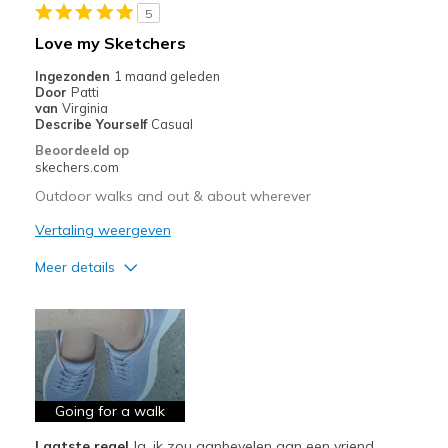
Sizing
Feels half size too big
5
View On Shoes
Shoes are for Wearing
Love my Sketchers
Ingezonden
1 maand geleden
Door
Patti
van
Virginia
Describe Yourself
Casual
Beoordeeld op
skechers.com
Outdoor walks and out & about wherever
Vertaling weergeven
Meer details
Pluspunten
Attractive Design
Breathe Well
Comfortable
Going for a walk
Laatste regel
Ja, ik zou aanbevelen aan een vriend
Durable