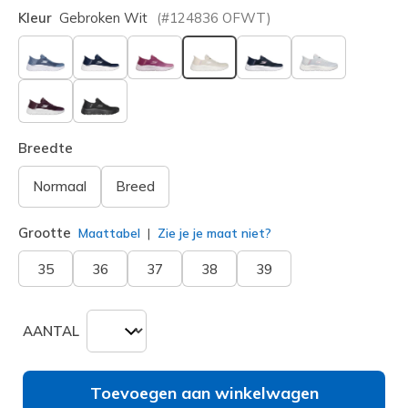
Kleur
Gebroken Wit
(#
124836
OFWT
)
geselecteerd
Breedte
Normaal
Breed
Grootte
Maattabel
Zie je je maat niet?
35
36
37
38
39
AANTAL
Toevoegen aan winkelwagen