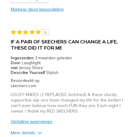
Beste toepassingen
Markeer deze beoordeling
Casual Wear
Width
Feels true to width
5
Sizing
Feels true to size
IF A PAIR OF SKECHERS CAN CHANGE A LIFE,
View On Shoes
Shoes are for Wearing
THESE DID IT FOR ME
Ingezonden
3 maanden geleden
Door
Laughlight
van
Jersey Shore
Describe Yourself
Stylish
Beoordeeld op
skechers.com
LOUSY KNEES (1 REPLACED, botched) & these sturdy,
supportive slip-ons have changed my life for the better! I
can't even believe how much FUN they are, Each night I
swear, I thank my RED SKECHERS.
Vertaling weergeven
Meer details