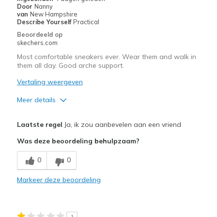
Travel
Door
Nanny
van
New Hampshire
Width
Describe Yourself
Practical
Feels true to width
Sizing
Feels true to size
Beoordeeld op
skechers.com
View On Shoes
Shoes are for Wearing
Most comfortable sneakers ever. Wear them and walk in
them all day. Good arche support.
Vertaling weergeven
Meer details
Pluspunten
Laatste regel
Ja, ik zou aanbevelen aan een vriend
Breathe Well
Was deze beoordeling behulpzaam?
Comfortable
0
0
Durable
Markeer deze beoordeling
Beste toepassingen
Casual Wear
1