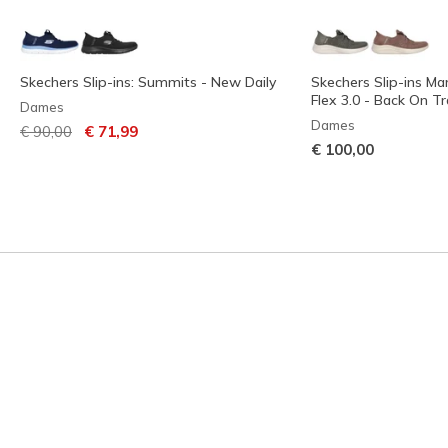
Skechers Slip-ins: Summits - New Daily
Skechers Slip-ins Ma
Flex 3.0 - Back On T
Dames
Dames
Prijs verlaagd van
naar
€ 90,00
€ 71,99
€ 100,00