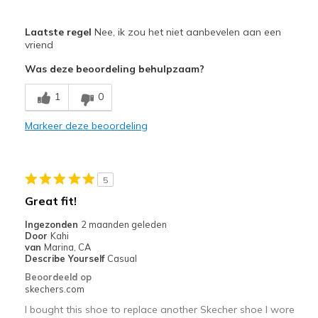
Pluspunten
Laatste regel
Nee, ik zou het niet aanbevelen aan een
Attractive Design
vriend
Was deze beoordeling behulpzaam?
Stylish
1
0
Minpunten
Need Break In
Markeer deze beoordeling
Poor Cushioning
Beste toepassingen
5
Great fit!
Casual Wear
Ingezonden
2 maanden geleden
Travel
Door
Kahi
van
Marina, CA
Width
Feels too narrow
Describe Yourself
Casual
Sizing
Feels half size too small
Beoordeeld op
skechers.com
View On Shoes
Shoes are for Wearing
I bought this shoe to replace another Skecher shoe I wore