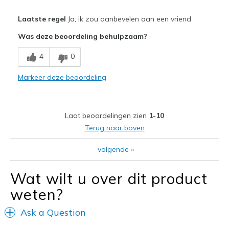
Pluspunten
Laatste regel
Ja, ik zou aanbevelen aan een vriend
Attractive Design
Was deze beoordeling behulpzaam?
Comfortable
4
0
Durable
Markeer deze beoordeling
RAVES FROM EVERYBODY AT HOW CUTE THEY ARE
Stylish
Laat beoordelingen zien
1-10
Wash beautifully; I air dry them
Terug naar boven
Minpunten
volgende
»
THAT I DON'T HAVE 2 PAIRS!
Wat wilt u over dit product
Beste toepassingen
weten?
Casual Wear
Ask a Question
Going Out