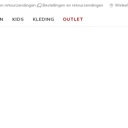
 en retourzendingen
Bestellingen en retourzendingen
Winkel
EN
KIDS
KLEDING
OUTLET
🎒 Voor het nieuwe schooljaar:
SHOP NU
s
Dames
Skechers S
3
4 van de 5 klan
€ 95,00
Kleur
Wit / Zilve