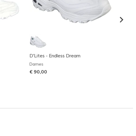
D'Lites - Endless Dream
Skeche
Dames
Dame
€ 90,00
€ 95,