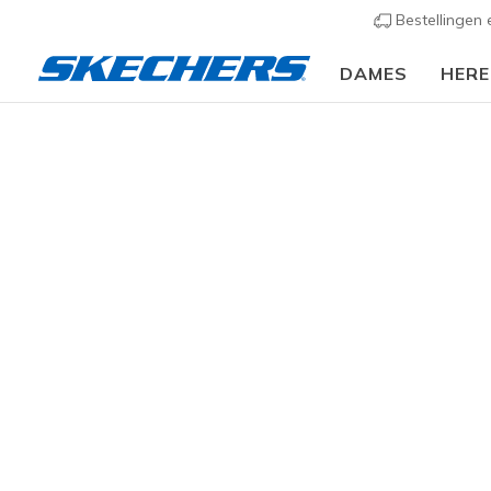
Bestellingen
DAMES
HER
Dames
Schoenen
Sneakers
Casual sneaker