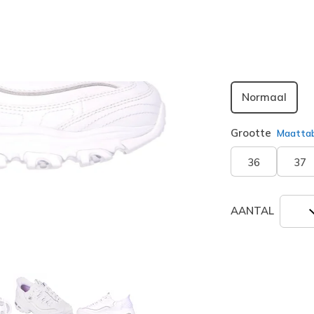
geselecte
Breedte
Normaal
Grootte
Maatta
36
37
AANTAL