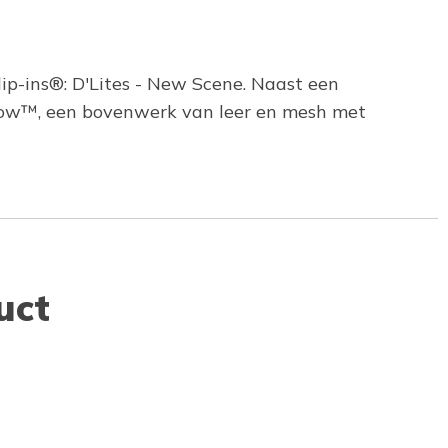
ip-ins®: D'Lites - New Scene. Naast een
illow™, een bovenwerk van leer en mesh met
uct