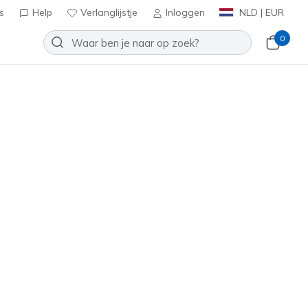
s
Help
Verlanglijstje
Inloggen
NLD | EUR
0
lip-ins: D'Lites
Toevoegen aan verlanglijstje
9 beoordelingen
tbeoordelingen
inclusief BTW
r
(#
150031
WSL
)