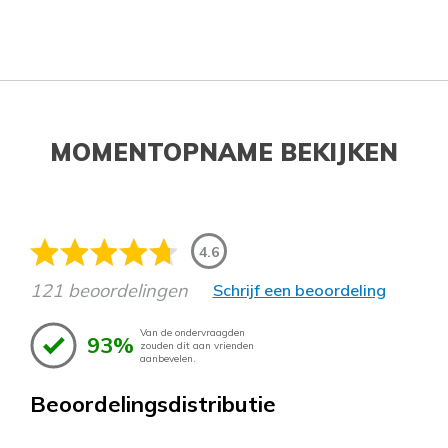
MOMENTOPNAME BEKIJKEN
4.6
121 beoordelingen
Schrijf een beoordeling
Van de ondervraagden
93%
zouden dit aan vrienden
aanbevelen.
Beoordelingsdistributie