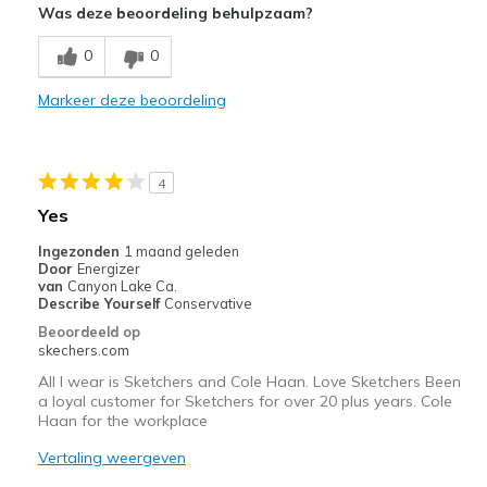
Was deze beoordeling behulpzaam?
Breathe Well
0
0
Comfortable
Markeer deze beoordeling
Beste toepassingen
Casual Wear
4
Width
Feels true to width
Yes
Sizing
Feels true to size
Ingezonden
1 maand geleden
View On Shoes
Shoes are for Wearing
Door
Energizer
van
Canyon Lake Ca.
Describe Yourself
Conservative
Beoordeeld op
skechers.com
All I wear is Sketchers and Cole Haan. Love Sketchers Been
a loyal customer for Sketchers for over 20 plus years. Cole
Haan for the workplace
Vertaling weergeven