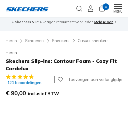
0
Men
MENU
⭐
Skechers VIP:
45 dagen retourrecht voor leden
Meld je aan
⭐
🎁
Heren
Schoenen
Sneakers
Casual sneakers
Heren
Skechers Slip-ins: Contour Foam - Cozy Fit
Cordelux
4,2 van de 5 klantbeoordelingen
Toevoegen aan verlanglijstje
121 beoordelingen
€ 90,00
inclusief BTW