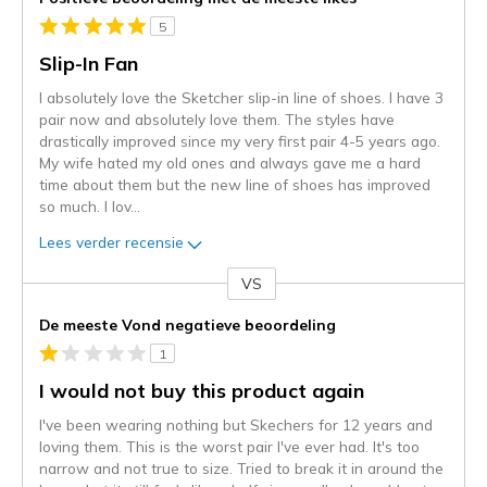
5
Slip-In Fan
I absolutely love the Sketcher slip-in line of shoes. I have 3
pair now and absolutely love them. The styles have
drastically improved since my very first pair 4-5 years ago.
My wife hated my old ones and always gave me a hard
time about them but the new line of shoes has improved
so much. I lov
...
Lees verder recensie
VS
Je
content
De meeste Vond negatieve beoordeling
wordt
1
momenteel
gemigreerd
I would not buy this product again
naar
I've been wearing nothing but Skechers for 12 years and
de
loving them. This is the worst pair I've ever had. It's too
niejee
narrow and not true to size. Tried to break it in around the
page_id.