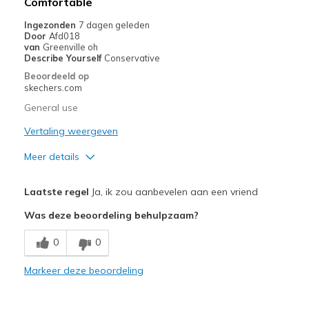
Comfortable
Ingezonden
7 dagen geleden
Door
Afd018
van
Greenville oh
Describe Yourself
Conservative
Beoordeeld op
skechers.com
General use
Vertaling weergeven
Meer details
Pluspunten
Laatste regel
Ja, ik zou aanbevelen aan een vriend
Attractive Design
Was deze beoordeling behulpzaam?
Comfortable
0
0
Width
Feels true to width
Markeer deze beoordeling
Sizing
Feels true to size
View On Shoes
Shoes are for Wearing