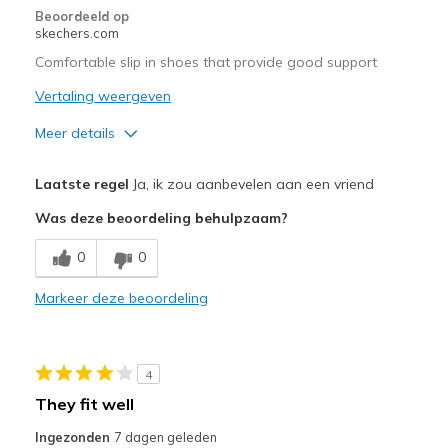
de
Beoordeeld op
page_id
skechers.com
te
Comfortable slip in shoes that provide good support
bezoeken.
Vertaling weergeven
Meer details
Pluspunten
Laatste regel
Ja, ik zou aanbevelen aan een vriend
Attractive Design
Was deze beoordeling behulpzaam?
Comfortable
0
0
Stylish
Markeer deze beoordeling
Beste toepassingen
Casual Wear
4
Going Out
They fit well
Width
Feels true to width
Ingezonden
7 dagen geleden