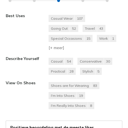
Best Uses
Casual Wear
107
Going Out
52
Travel
43
Special Occasions
15
Work
1
[+
meer
]
Describe Yourself
Casual
54
Conservative
30
Practical
28
Stylish
5
View On Shoes
Shoes are for Wearing
83
I'm Into Shoes
19
I'm Really Into Shoes
8
Positieve beoordeling met de meeste likes