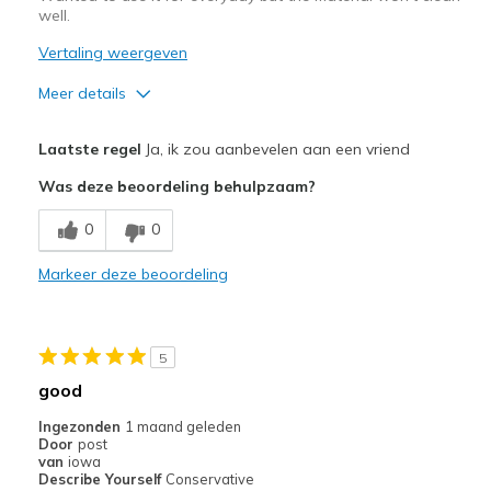
well.
Vertaling weergeven
Meer details
Pluspunten
Laatste regel
Ja, ik zou aanbevelen aan een vriend
Comfortable
Was deze beoordeling behulpzaam?
Beste toepassingen
0
0
Special Occasions
Markeer deze beoordeling
Width
Feels true to width
Sizing
Feels true to size
View On Shoes
Shoes are for Wearing
5
good
Ingezonden
1 maand geleden
Door
post
van
iowa
Describe Yourself
Conservative