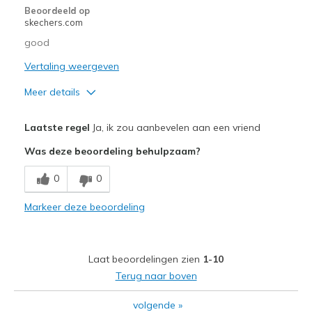
Beoordeeld op
skechers.com
good
Vertaling weergeven
Meer details
Pluspunten
Laatste regel
Ja, ik zou aanbevelen aan een vriend
Attractive Design
Was deze beoordeling behulpzaam?
Comfortable
0
0
Stylish
Markeer deze beoordeling
Beste toepassingen
Casual Wear
Laat beoordelingen zien
1-10
Width
Feels true to width
Terug naar boven
Sizing
Feels true to size
volgende
»
View On Shoes
Shoes are for Wearing