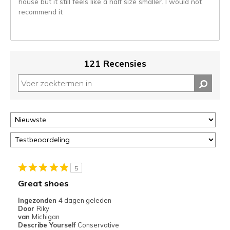
house but it still feels like a half size smaller. I would not
Je
recommend it
kunt
de
status
van
je
121 Recensies
migratie
controleren
op
deze
page
of
door
<a
href="javascript:location.href=location.pathname;">hier</a>
de
5
page
Great shoes
met
de
Ingezonden
4 dagen geleden
Door
Riky
migratiegeschiedenis
van
Michigan
van
Describe Yourself
Conservative