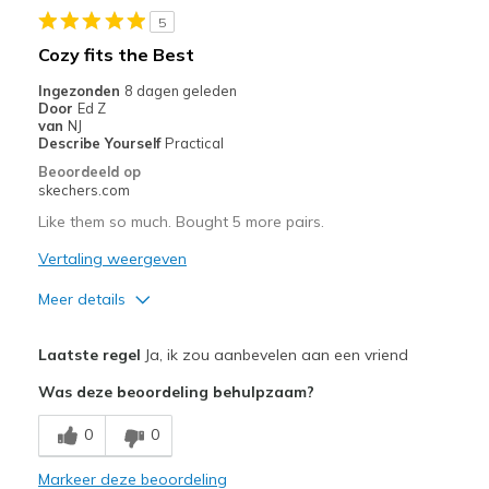
5
Cozy fits the Best
Ingezonden
8 dagen geleden
Door
Ed Z
van
NJ
Describe Yourself
Practical
Beoordeeld op
skechers.com
Like them so much. Bought 5 more pairs.
Vertaling weergeven
Meer details
Pluspunten
Laatste regel
Ja, ik zou aanbevelen aan een vriend
Attractive Design
Was deze beoordeling behulpzaam?
Breathe Well
0
0
Comfortable
Markeer deze beoordeling