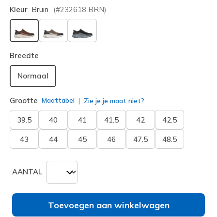
Kleur
Bruin
(#
232618
BRN
)
geselecteerd
Breedte
Normaal
Grootte
Maattabel
Zie je je maat niet?
39.5
40
41
41.5
42
42.5
43
44
45
46
47.5
48.5
AANTAL
Toevoegen aan winkelwagen