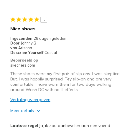
Stylish
Beste toepassingen
5
Casual Wear
Nice shoes
Width
Feels true to width
Ingezonden
28 dagen geleden
Door
Johnny B
Sizing
Feels true to size
van
Arizona
View On Shoes
I'm Into Shoes
Describe Yourself
Casual
Beoordeeld op
skechers.com
These shoes were my first pair of slip ons. I was skeptical.
But, I was happily surprised. Tey slip-on and are very
comfortable. I have worn them for two days walking
around Wash DC with no ill effects.
Vertaling weergeven
Meer details
Pluspunten
Laatste regel
Ja, ik zou aanbevelen aan een vriend
Attractive Design