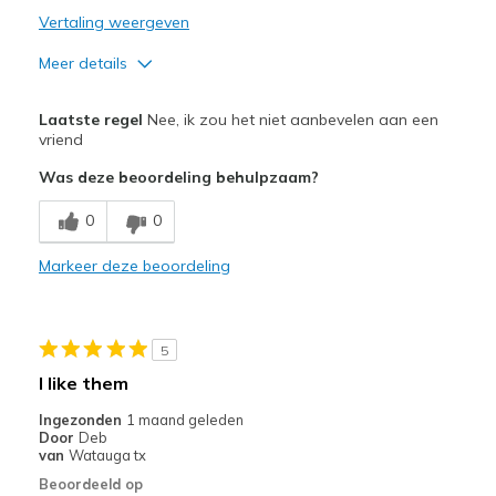
Vertaling weergeven
Meer details
Pluspunten
Laatste regel
Nee, ik zou het niet aanbevelen aan een
Attractive Design
vriend
Was deze beoordeling behulpzaam?
Stylish
0
0
Minpunten
Poor Cushioning
Markeer deze beoordeling
Beste toepassingen
Casual Wear
5
I like them
Width
Feels true to width
Sizing
Feels true to size
Ingezonden
1 maand geleden
Door
Deb
View On Shoes
I'm Into Shoes
van
Watauga tx
Beoordeeld op