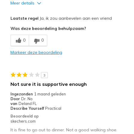
Meer details
Pluspunten
Laatste regel
Ja, ik zou aanbevelen aan een vriend
Attractive Design
Was deze beoordeling behulpzaam?
Comfortable
0
0
Stylish
Markeer deze beoordeling
Beste toepassingen
Casual Wear
3
Going Out
Not sure it is supportive enough
Width
Feels too wide
Ingezonden
1 maand geleden
Door
Dr. No
Sizing
Feels true to size
van
Deland FL
View On Shoes
I'm Into Shoes
Describe Yourself
Practical
Beoordeeld op
skechers.com
It is fine to go out to dinner. Not a good walking shoe.