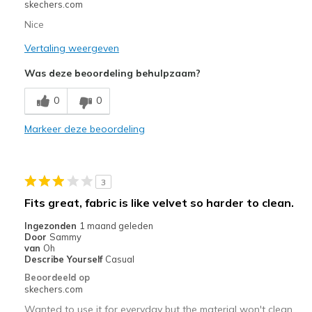
skechers.com
Nice
Vertaling weergeven
Was deze beoordeling behulpzaam?
0
0
Markeer deze beoordeling
3
Fits great, fabric is like velvet so harder to clean.
Ingezonden
1 maand geleden
Door
Sammy
van
Oh
Describe Yourself
Casual
Beoordeeld op
skechers.com
Wanted to use it for everyday but the material won't clean