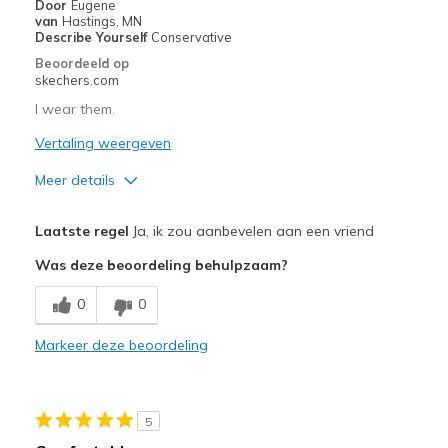
Door
Eugene
Sizing
Feels true to size
van
Hastings, MN
View On Shoes
Shoes are for Wearing
Describe Yourself
Conservative
Beoordeeld op
skechers.com
I wear them.
Vertaling weergeven
Meer details
Pluspunten
Laatste regel
Ja, ik zou aanbevelen aan een vriend
Comfortable
Was deze beoordeling behulpzaam?
Beste toepassingen
0
0
Casual Wear
Markeer deze beoordeling
Width
Feels true to width
Sizing
Feels true to size
View On Shoes
Shoes are for Wearing
5