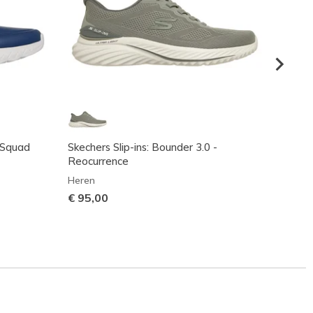
 Squad
Skechers Slip-ins: Bounder 3.0 -
Skecher
Reocurrence
Calav
Heren
Heren
€ 95,00
€ 95,