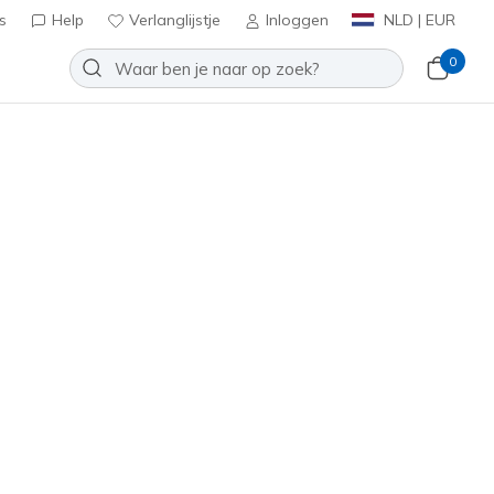
s
Help
Verlanglijstje
Inloggen
NLD | EUR
0
Slip-ins: Bounder 2.0 - Emerged
Toevoegen aan verlanglijstje
3 beoordelingen
tbeoordelingen
0
inclusief BTW
232459
TPE
)