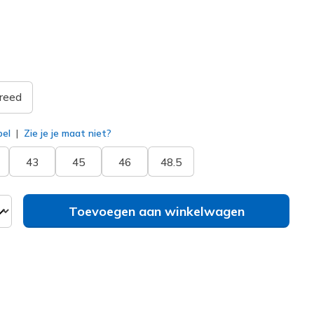
geselecteerd
reed
bel
Zie je je maat niet?
43
45
46
48.5
Toevoegen aan winkelwagen