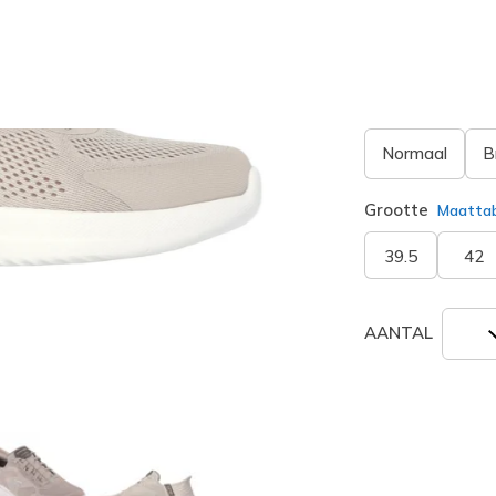
Breedte
Normaal
B
Grootte
Maatta
39.5
42
AANTAL