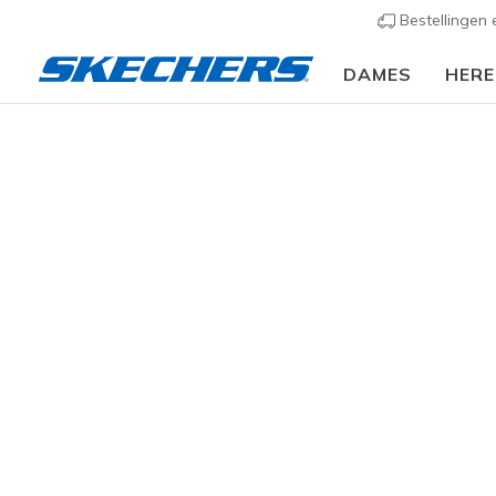
Bestellingen
DAMES
HER
Heren
Schoenen
Sneakers
Casual sneakers