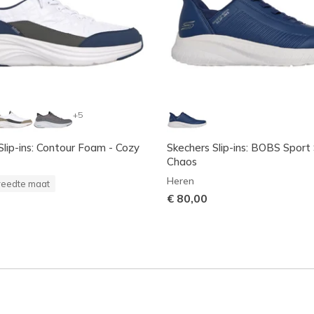
+5
Slip-ins: Contour Foam - Cozy
Skechers Slip-ins: BOBS Sport
Chaos
Heren
reedte maat
€ 80,00