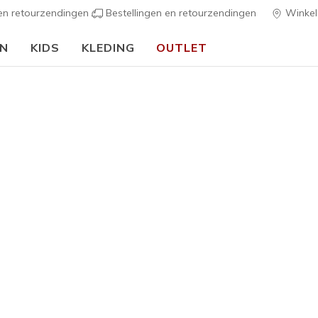
 en retourzendingen
Bestellingen en retourzendingen
Winkel
EN
KIDS
KLEDING
OUTLET
⭐
Skechers VIP:
45 dagen retourrecht voor leden
Meld je aan
⭐
Heren
Best sellers
Skechers 
5
5 van de 5 klan
€ 100,0
Kleur
Taupe
(#