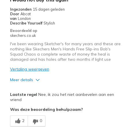
Ingezonden
15 dagen geleden
Door
Abcat
van
London
Describe Yourself
Stylish
Beoordeeld op
skechers.co.uk
I've been wearing Sketcher's for many years and these are
nothing like Skechers Men's Hands Free Slip-ins Bob's
Squad Chaos a complete waste of money the heal is
damaged and has holes after two months if light use
Vertaling weergeven
Meer details
Minpunten
Laatste regel
Nee, ik zou het niet aanbevelen aan een
Poor Quality
vriend
Was deze beoordeling behulpzaam?
Wear Out Quickly
2
0
Beste toepassingen