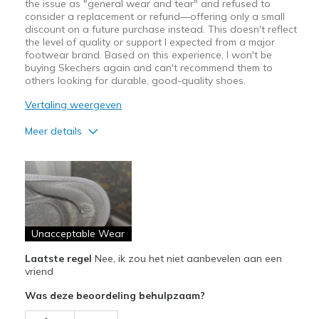
the issue as "general wear and tear" and refused to
consider a replacement or refund—offering only a small
discount on a future purchase instead. This doesn't reflect
the level of quality or support I expected from a major
footwear brand. Based on this experience, I won't be
buying Skechers again and can't recommend them to
others looking for durable, good-quality shoes.
Vertaling weergeven
Meer details
Minpunten
Poor Quality
Wear Out Quickly
Unacceptable Wear
Beste toepassingen
Casual Wear
Laatste regel
Nee, ik zou het niet aanbevelen aan een
vriend
Width
Feels true to width
Was deze beoordeling behulpzaam?
Sizing
Feels true to size