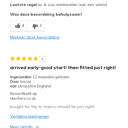
Pluspunten
Laatste regel
Ja, ik zou aanbevelen aan een vriend
Attractive Design
Was deze beoordeling behulpzaam?
Breathe Well
4
3
Comfortable
Markeer deze beoordeling
Durable
Stylish
5
Beste toepassingen
arrived early-good start! then fitted just right!
Casual Wear
Ingezonden
11 maanden geleden
Door
bazza
Going Out
van
shropshire England
Beoordeeld op
Special Occasions
skechers.co.uk
Travel
bought for trip to tropics-should be just right!
Vertaling weergeven
Width
Feels true to width
Sizing
Feels true to size
Meer details