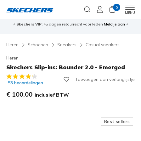
0
Men
MENU
⭐
Skechers VIP:
45 dagen retourrecht voor leden
Meld je aan
⭐
🎁
Heren
Schoenen
Sneakers
Casual sneakers
Heren
Skechers Slip-ins: Bounder 2.0 - Emerged
3,6 van de 5 klantbeoordelingen
Toevoegen aan verlanglijstje
53 beoordelingen
€ 100,00
inclusief BTW
Best sellers