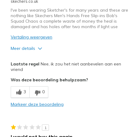
skechers.co.uk
I've been wearing Sketcher's for many years and these are
nothing like Skechers Men's Hands Free Slip-ins Bob's
Squad Chaos a complete waste of money the heal is
damaged and has holes after two months if light use
Vertaling weergeven
Meer details
Minpunten
Laatste regel
Nee, ik zou het niet aanbevelen aan een
Wear Out Quickly
vriend
Was deze beoordeling behulpzaam?
Beste toepassingen
Casual Wear
3
0
Width
Markeer deze beoordeling
Feels true to width
Sizing
Feels half size too small
1
I would not buy this again