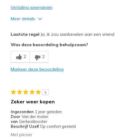
Vertaling weergeven
Meer details
Pluspunten
Laatste regel
Ja, ik zou aanbevelen aan een vriend
Attractive Design
Was deze beoordeling behulpzaam?
Breathe Well
2
2
Comfortable
Markeer deze beoordeling
Durable
Stylish
5
Beste toepassingen
Zeker weer kopen
Casual Wear
Ingezonden
1 jaar geleden
Door
Van der molen
Travel
van
Gerkesklooster
Beschrijf Uzelf
Op comfort gesteld
Width
Feels true to width
Met plezier