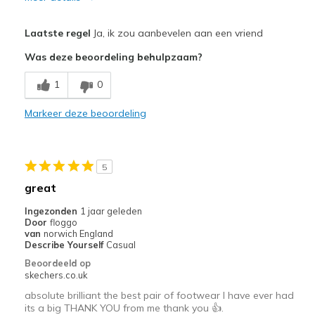
View On Shoes
Shoes are for Wearing
Width
Feels true to width
Laatste regel
Ja, ik zou aanbevelen aan een vriend
Sizing
Feels true to size
Was deze beoordeling behulpzaam?
View On Shoes
Shoes are for Wearing
1
0
Markeer deze beoordeling
5
great
Ingezonden
1 jaar geleden
Door
floggo
van
norwich England
Describe Yourself
Casual
Beoordeeld op
skechers.co.uk
absolute brilliant the best pair of footwear I have ever had
its a big THANK YOU from me thank you 👍.