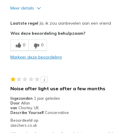
Sizing
Feels true to size
Meer details
View On Shoes
I'm Really Into Shoes
Pluspunten
Laatste regel
Ja, ik zou aanbevelen aan een vriend
100 %
Was deze beoordeling behulpzaam?
Comfortabel
0
0
Beste toepassingen
Markeer deze beoordeling
Uitgaan
Breedte
Lijkt goed van breedte
1
Maat
Lijkt goed van maat
Noise after light use after a few months
View On Shoes
Ik hou van schoenen
Ingezonden
1 jaar geleden
Door
Allan
van
Chorley, UK
Describe Yourself
Conservative
Beoordeeld op
skechers.co.uk