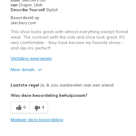
van
Draper, Utah
Sizing
Feels true to size
Describe Yourself
Stylish
View On Shoes
Shoes are for Wearing
Beoordeeld op
skechers.com
This shoe looks great with almost everything except formal
wear. The contrast with the sole and shoe look great. It's
very comfortable - they have become my favorite shoes -
and slip-ins; perfect!
Vertaling weergeven
Meer details
Pluspunten
Laatste regel
Ja, ik zou aanbevelen aan een vriend
Attractive Design
Was deze beoordeling behulpzaam?
Breathe Well
6
4
Comfortable
Markeer deze beoordeling
Durable
Stylish