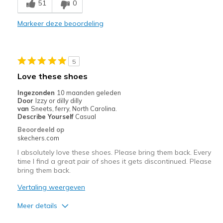
51
0
View On Shoes
Shoes are for Wearing
Markeer deze beoordeling
5
Love these shoes
Ingezonden
10 maanden geleden
Door
Izzy or dilly dilly
van
Sneets, ferry, North Carolina.
Describe Yourself
Casual
Beoordeeld op
skechers.com
I absolutely love these shoes. Please bring them back. Every
time I find a great pair of shoes it gets discontinued. Please
bring them back.
Vertaling weergeven
Meer details