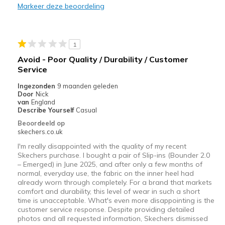
Casual Wear
Markeer deze beoordeling
Width
Feels true to width
Sizing
Feels half size too small
1
Avoid - Poor Quality / Durability / Customer
Service
Ingezonden
9 maanden geleden
Door
Nick
van
England
Describe Yourself
Casual
Beoordeeld op
skechers.co.uk
I'm really disappointed with the quality of my recent
Skechers purchase. I bought a pair of Slip-ins (Bounder 2.0
– Emerged) in June 2025, and after only a few months of
normal, everyday use, the fabric on the inner heel had
already worn through completely. For a brand that markets
comfort and durability, this level of wear in such a short
time is unacceptable. What's even more disappointing is the
customer service response. Despite providing detailed
photos and all requested information, Skechers dismissed