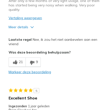
After only a few months of very light usage, one of them
has started being very noisy when walking. Very poor
quality.
Vertaling weergeven
Meer details
Pluspunten
Laatste regel
Nee, ik zou het niet aanbevelen aan een
Comfortable
vriend
Was deze beoordeling behulpzaam?
Minpunten
Noise
21
9
Poor Quality
Markeer deze beoordeling
Wear Out Quickly
Beste toepassingen
5
Excellent Shoe
Casual Wear
Ingezonden
1 jaar geleden
Width
Feels true to width
Door
Skechers fan