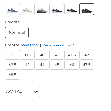
geselecteerd
Breedte
Normaal
Grootte
Maattabel
Zie je je maat niet?
39
39.5
40
41
41.5
42
42.5
43
44
45
46
47.5
48.5
AANTAL