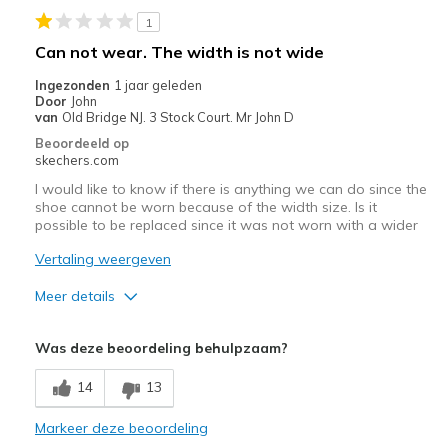
1
Beste toepassingen
Can not wear. The width is not wide
Casual Wear
Ingezonden
1 jaar geleden
Door
John
Going Out
van
Old Bridge NJ. 3 Stock Court. Mr John D
Beoordeeld op
Travel
skechers.com
I would like to know if there is anything we can do since the
Width
Feels true to width
shoe cannot be worn because of the width size. Is it
Sizing
Feels true to size
possible to be replaced since it was not worn with a wider
View On Shoes
I'm Into Shoes
Vertaling weergeven
Meer details
Width
Feels too narrow
Was deze beoordeling behulpzaam?
14
13
Markeer deze beoordeling