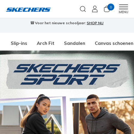
0
Men
MENU
🎒 Voor het nieuwe schooljaar:
SHOP NU
Slip-ins
Arch Fit
Sandalen
Canvas schoenen