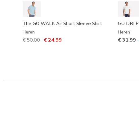
The GO WALK Air Short Sleeve Shirt
GO DRI P
Heren
Heren
Prijs verlaagd van
€ 50,00
naar
€ 24,99
€ 31,99