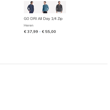
GO DRI All Day 1/4 Zip
GO DR
Heren
Heren
€ 37,99
-
€ 55,00
Prijs 
€ 35,