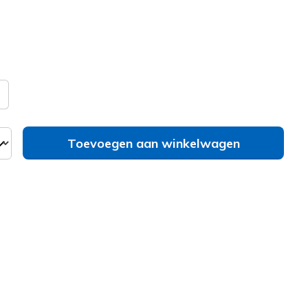
erd
bel
Zie je je maat niet?
Toevoegen aan winkelwagen