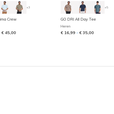
+3
+5
ima Crew
GO DRI All Day Tee
Heren
-
€ 45,00
€ 16,99
-
€ 35,00