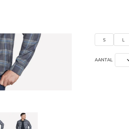
geselecte
Grootte
Maatta
S
L
AANTAL