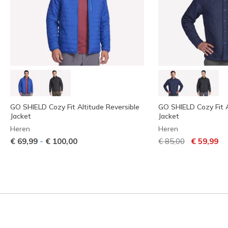
GO SHIELD Cozy Fit Altitude Reversible
GO SHIELD Cozy Fit 
Jacket
Jacket
Heren
Heren
Prijs verlaagd van
naar
-
€ 69,99
€ 100,00
€ 85,00
€ 59,99