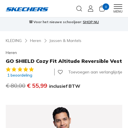
0
Men
MENU
🎒 Voor het nieuwe schooljaar:
SHOP NU
KLEDING
Heren
Jassen & Mantels
Heren
GO SHIELD Cozy Fit Altitude Reversible Vest
4,9 van de 5 klantbeoordelingen
Toevoegen aan verlanglijstje
1 beoordeling
Prijs verlaagd van
€ 80,00
naar
€ 55,99
inclusief BTW