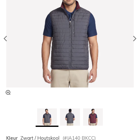
Kleur
Zwart / Houtskool
(#
JA140
BKCC
)