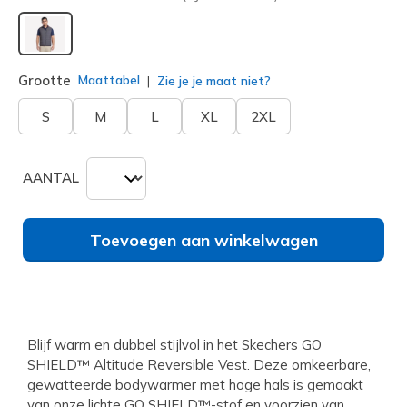
geselecteerd
Grootte
Maattabel
Zie je je maat niet?
S
M
L
XL
2XL
AANTAL
Toevoegen aan winkelwagen
Blijf warm en dubbel stijlvol in het Skechers GO
SHIELD™ Altitude Reversible Vest. Deze omkeerbare,
gewatteerde bodywarmer met hoge hals is gemaakt
van onze lichte GO SHIELD™-stof en voorzien van