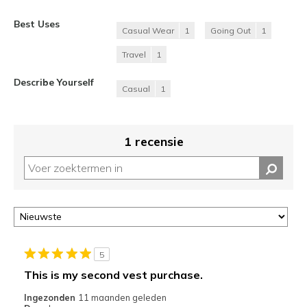
Best Uses
Casual Wear
1
Going Out
1
Travel
1
Describe Yourself
Casual
1
1 recensie
5
This is my second vest purchase.
Ingezonden
11 maanden geleden