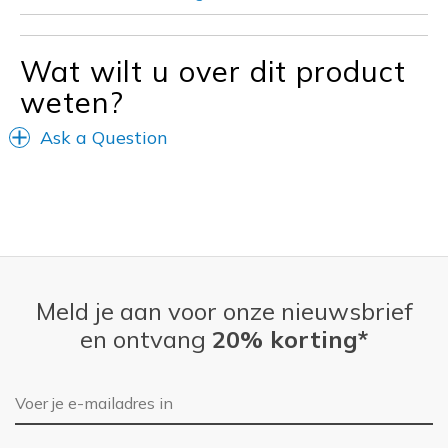
Travel
Wat wilt u over dit product
Width
Feels true to width
Sizing
Feels true to size
weten?
Ask a Question
Meld je aan voor onze nieuwsbrief
en ontvang
20% korting*
E-mailadres