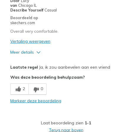
Door
Lucy
van
Chicago IL
Describe Yourself
Casual
Beoordeeld op
skechers.com
Overall very comfortable.
Vertaling weergeven
Meer details
Pluspunten
Laatste regel
Ja, ik zou aanbevelen aan een vriend
Attractive Design
Was deze beoordeling behulpzaam?
Comfortable
2
0
Stylish
Markeer deze beoordeling
Beste toepassingen
Casual Wear
Laat beoordeling zien
1-1
Going Out
Terug naar boven