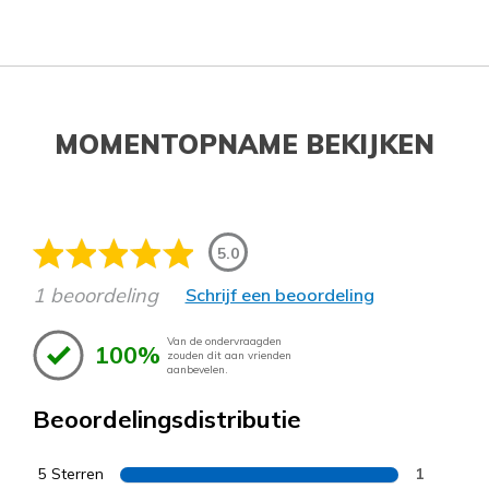
MOMENTOPNAME BEKIJKEN
5.0
1 beoordeling
Schrijf een beoordeling
Van de ondervraagden
100%
zouden dit aan vrienden
aanbevelen.
Beoordelingsdistributie
5 Sterren
1