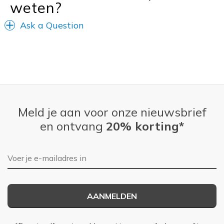
weten?
Width
Feels true to width
Sizing
Feels true to size
Ask a Question
View On Shoes
I'm Really Into Shoes
Meld je aan voor onze nieuwsbrief
en ontvang
20% korting*
E-mailadres
AANMELDEN