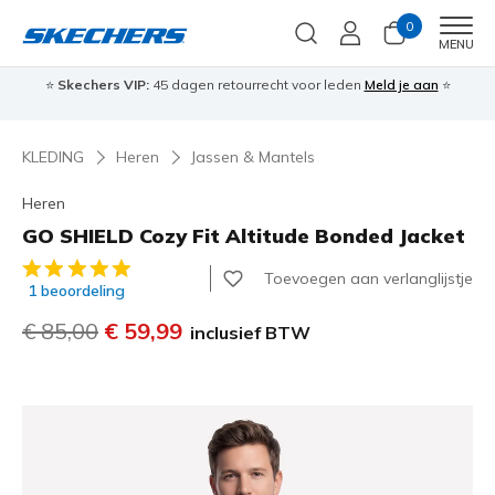
0
Men
MENU
⭐
Skechers VIP:
45 dagen retourrecht voor leden
Meld je aan
⭐
🎁
KLEDING
Heren
Jassen & Mantels
Heren
GO SHIELD Cozy Fit Altitude Bonded Jacket
4,5 van de 5 klantbeoordelingen
Toevoegen aan verlanglijstje
1 beoordeling
Prijs verlaagd van
€ 85,00
naar
€ 59,99
inclusief BTW