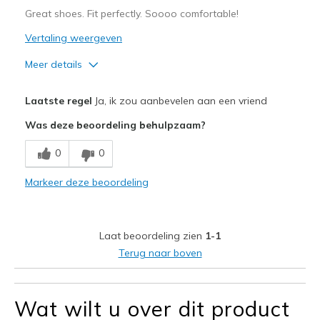
Great shoes. Fit perfectly. Soooo comfortable!
Vertaling weergeven
Meer details
Pluspunten
Laatste regel
Ja, ik zou aanbevelen aan een vriend
Attractive Design
Was deze beoordeling behulpzaam?
Comfortable
0
0
Durable
Markeer deze beoordeling
Stylish
Beste toepassingen
Laat beoordeling zien
1-1
Casual Wear
Terug naar boven
Going Out
Travel
Wat wilt u over dit product