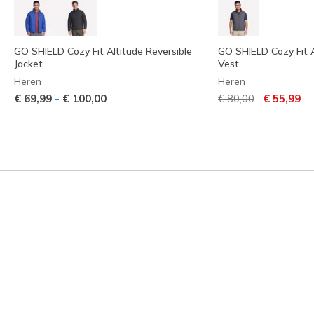
GO SHIELD Cozy Fit Altitude Reversible
GO SHIELD Cozy Fit A
Jacket
Vest
Heren
Heren
Prijs verlaagd van
naar
-
€ 69,99
€ 100,00
€ 80,00
€ 55,99