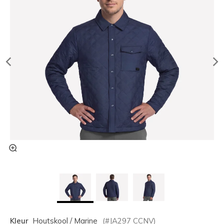
Kleur
Houtskool / Marine
(#
JA297
CCNV
)