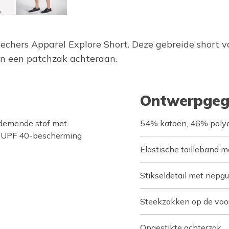
echers Apparel Explore Short. Deze gebreide short va
en een patchzak achteraan.
Ontwerpgeg
demende stof met
54% katoen, 46% polye
en UPF 40-bescherming
Elastische tailleband m
Stikseldetail met nepgu
Steekzakken op de voo
Opgestikte achterzak