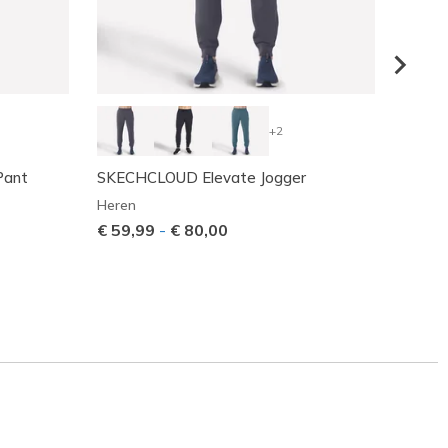
+2
Pant
SKECHCLOUD Elevate Jogger
GO WA
Heren
Heren
€ 59,99
-
€ 80,00
€ 48,