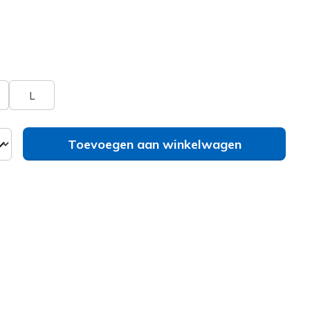
geselecteerd
bel
Zie je je maat niet?
L
Toevoegen aan winkelwagen