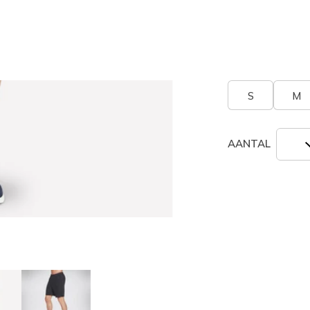
Grootte
Maatta
S
M
AANTAL