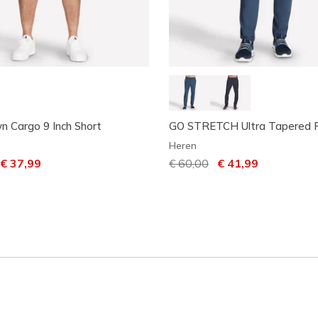
 Cargo 9 Inch Short
GO STRETCH Ultra Tapered 
Heren
laagd van
aar
€ 37,99
Prijs verlaagd van
€ 60,00
naar
€ 41,99