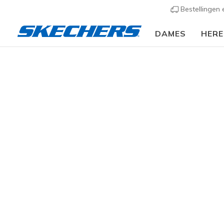
Bestellingen
DAMES
HER
Heren
Kleding en meer
Onderkant