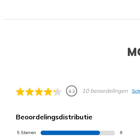
M
10 beoordelingen
Sch
4.2
Beoordelingsdistributie
5 Sterren
8