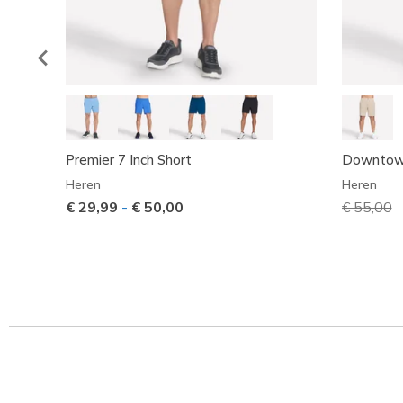
Premier 7 Inch Short
Downtown
Heren
Heren
€ 29,99
-
€ 50,00
Prijs ver
€ 55,00
n