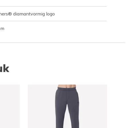
chers® diamantvormig logo
cm
uk