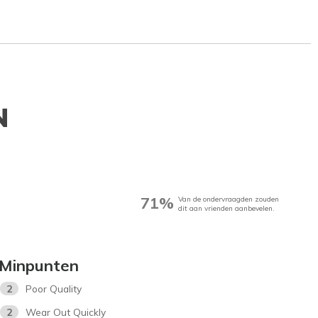
N
71%
Van de ondervraagden zouden
dit aan vrienden aanbevelen.
Minpunten
2
Poor Quality
2
Wear Out Quickly