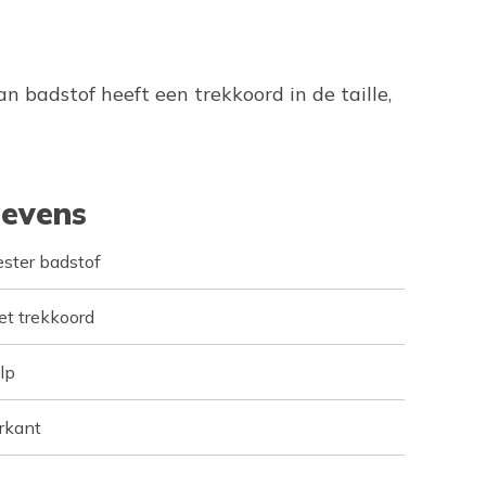
n badstof heeft een trekkoord in de taille,
evens
ster badstof
et trekkoord
lp
rkant