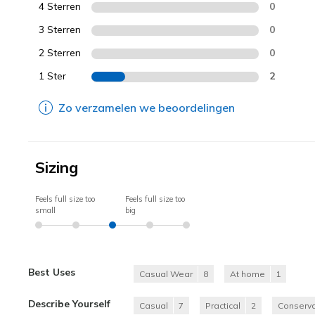
4 Sterren
0
3 Sterren
0
2 Sterren
0
1 Ster
2
Zo verzamelen we beoordelingen
Sizing
Feels full size too
Feels full size too
small
big
Best Uses
Casual Wear
8
At home
1
Describe Yourself
Casual
7
Practical
2
Conserva