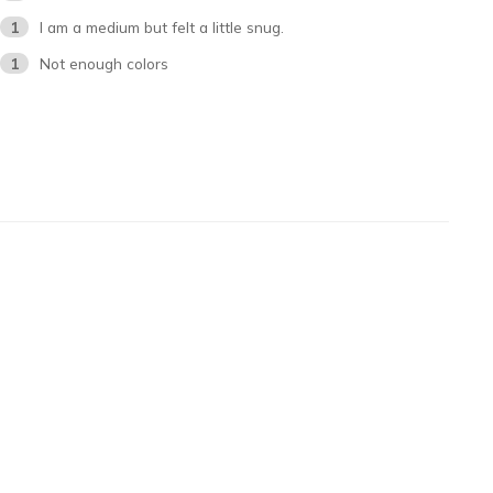
1
I am a medium but felt a little snug.
1
Not enough colors