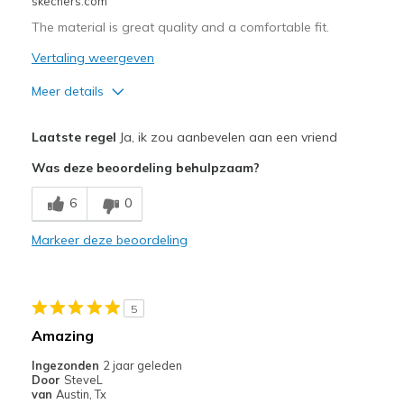
skechers.com
The material is great quality and a comfortable fit.
Vertaling weergeven
Meer details
Pluspunten
Laatste regel
Ja, ik zou aanbevelen aan een vriend
Comfortable
Was deze beoordeling behulpzaam?
Beste toepassingen
6
0
Special Occasions
Markeer deze beoordeling
Width
Feels true to width
Sizing
Feels true to size
View On Shoes
Shoes are for Wearing
5
Amazing
Ingezonden
2 jaar geleden
Door
SteveL
van
Austin, Tx