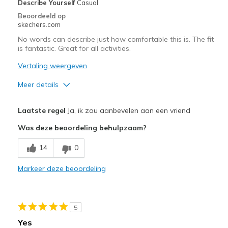
Describe Yourself
Casual
Beoordeeld op
skechers.com
No words can describe just how comfortable this is. The fit
is fantastic. Great for all activities.
Vertaling weergeven
Meer details
Pluspunten
Laatste regel
Ja, ik zou aanbevelen aan een vriend
Attractive Design
Was deze beoordeling behulpzaam?
Breathe Well
14
0
Comfortable
Markeer deze beoordeling
Durable
Stylish
5
Beste toepassingen
Yes