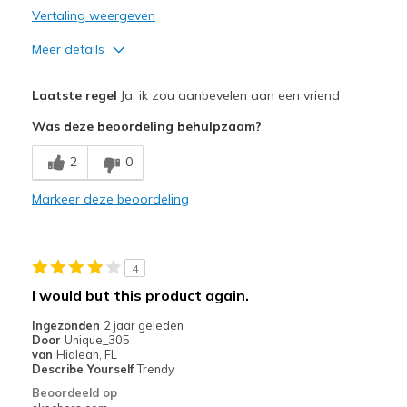
Vertaling weergeven
Meer details
Pluspunten
Laatste regel
Ja, ik zou aanbevelen aan een vriend
Attractive Design
Was deze beoordeling behulpzaam?
Breathe Well
2
0
Comfortable
Markeer deze beoordeling
Stylish
Beste toepassingen
4
Casual Wear
I would but this product again.
Travel
Ingezonden
2 jaar geleden
Door
Unique_305
Width
Feels true to width
van
Hialeah, FL
Describe Yourself
Trendy
Sizing
Feels true to size
Beoordeeld op
View On Shoes
Shoes are for Wearing