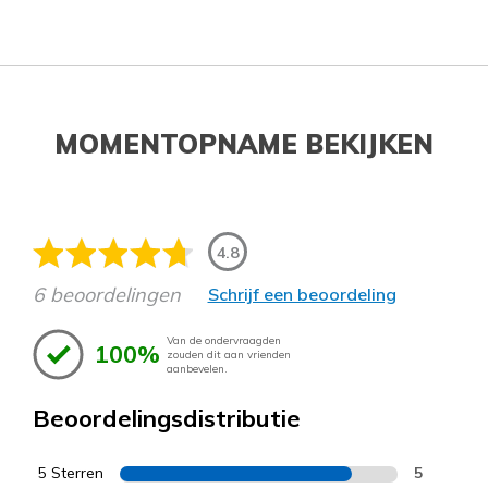
MOMENTOPNAME BEKIJKEN
4.8
6 beoordelingen
Schrijf een beoordeling
Van de ondervraagden
100%
zouden dit aan vrienden
aanbevelen.
Beoordelingsdistributie
5 Sterren
5