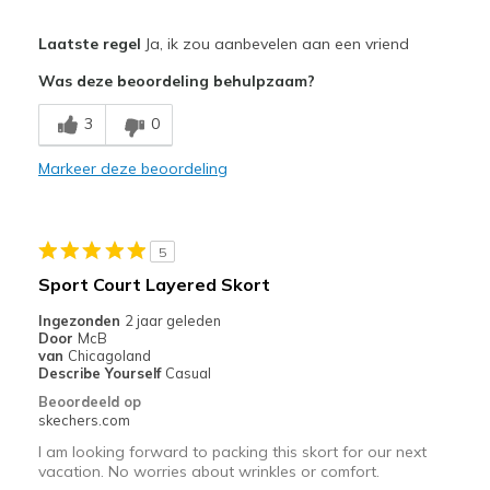
Pluspunten
Laatste regel
Ja, ik zou aanbevelen aan een vriend
Attractive Design
Was deze beoordeling behulpzaam?
Beste toepassingen
3
0
Casual Wear
Markeer deze beoordeling
Width
Feels true to width
Sizing
Feels true to size
5
Sport Court Layered Skort
Ingezonden
2 jaar geleden
Door
McB
van
Chicagoland
Describe Yourself
Casual
Beoordeeld op
skechers.com
I am looking forward to packing this skort for our next
vacation. No worries about wrinkles or comfort.