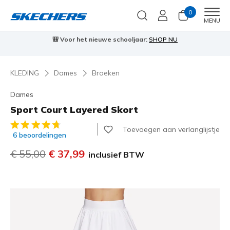
0
Men
MENU
⭐
Skechers VIP:
45 dagen retourrecht voor leden
Meld je aan
⭐

KLEDING
Dames
Broeken
Dames
Sport Court Layered Skort
5 van de 5 klantbeoordelingen
Toevoegen aan verlanglijstje
6 beoordelingen
Prijs verlaagd van
€ 55,00
naar
€ 37,99
inclusief BTW