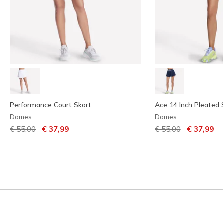
Performance Court Skort
Ace 14 Inch Pleated 
Dames
Dames
Prijs verlaagd van
naar
Prijs verlaagd van
naar
€ 55,00
€ 37,99
€ 55,00
€ 37,99