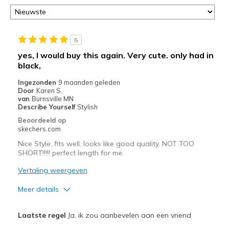
5
yes, I would buy this again. Very cute. only had in
black,
Ingezonden
9 maanden geleden
Door
Karen S.
van
Burnsville MN
Describe Yourself
Stylish
Beoordeeld op
skechers.com
Nice Style, fits well. looks like good quality. NOT TOO
SHORT!!!!! perfect length for me.
Vertaling weergeven
Meer details
Pluspunten
Laatste regel
Ja, ik zou aanbevelen aan een vriend
Attractive Design