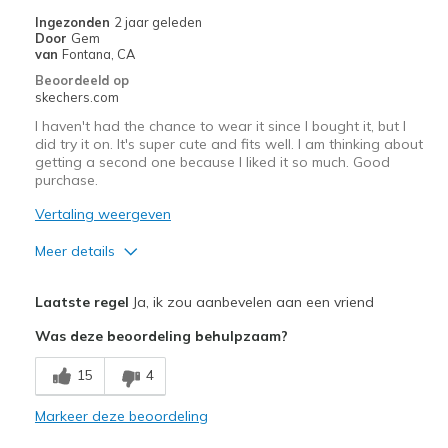
Casual Wear
Ingezonden
2 jaar geleden
Door
Gem
Width
Feels true to width
van
Fontana, CA
Sizing
Feels true to size
Beoordeeld op
skechers.com
View On Shoes
I'm Into Shoes
I haven't had the chance to wear it since I bought it, but I
did try it on. It's super cute and fits well. I am thinking about
getting a second one because I liked it so much. Good
purchase.
Vertaling weergeven
Meer details
Pluspunten
Laatste regel
Ja, ik zou aanbevelen aan een vriend
Attractive Design
Was deze beoordeling behulpzaam?
Breathe Well
15
4
Comfortable
Markeer deze beoordeling
Width
Feels true to width