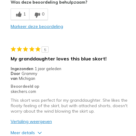
Was deze beoordeling behulpzaam?
Breathe Well
1
0
Comfortable
Markeer deze beoordeling
Durable
Stylish
5
Beste toepassingen
My granddaughter loves this blue skort!
Casual Wear
Ingezonden
1 jaar geleden
Door
Grammy
Going Out
van
Michigan
Beoordeeld op
Special Occasions
skechers.com
Travel
This skort was perfect for my granddaughter. She likes the
floaty feeling of the skirt, but with attached shorts, doesn't
worry about the wind blowing the skirt up.
Width
Feels true to width
Sizing
Feels true to size
Vertaling weergeven
Meer details