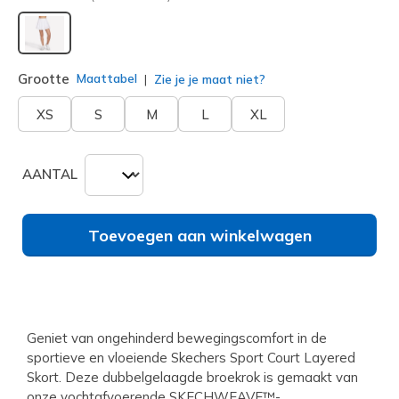
geselecteerd
Grootte
Maattabel
Zie je je maat niet?
XS
S
M
L
XL
AANTAL
Toevoegen aan winkelwagen
Geniet van ongehinderd bewegingscomfort in de
sportieve en vloeiende Skechers Sport Court Layered
Skort. Deze dubbelgelaagde broekrok is gemaakt van
onze vochtafvoerende SKECHWEAVE™-