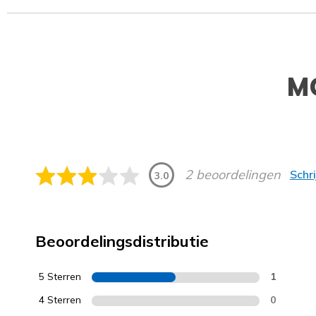
M
2 beoordelingen
Schr
3.0
Beoordelingsdistributie
5 Sterren
1
4 Sterren
0