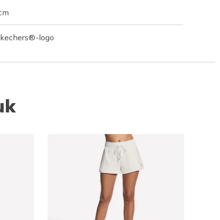
 cm
Skechers®-logo
uk