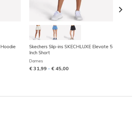
 Hoodie
Skechers Slip-ins SKECHLUXE Elevate 5
SKEC
Inch Short
Dame
Dames
Prijs 
€ 60,
€ 31,99
-
€ 45,00