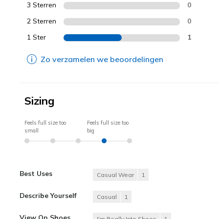
3 Sterren
0
2 Sterren
0
1 Ster
1
Zo verzamelen we beoordelingen
Sizing
Feels full size too
Feels full size too
small
big
Best Uses
Casual Wear
1
Describe Yourself
Casual
1
View On Shoes
I'm Really Into Shoes
1