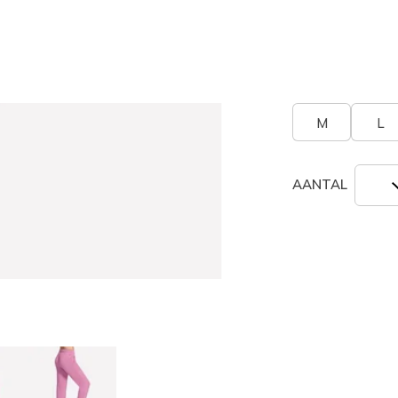
geselecte
Grootte
Maatta
M
L
AANTAL