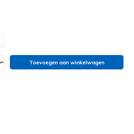
erd
bel
Zie je je maat niet?
Toevoegen aan winkelwagen