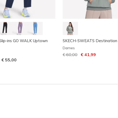
 Slip-ins GO WALK Uptown
SKECH-SWEATS Destination
Dames
Prijs verlaagd van
€ 60,00
naar
€ 41,99
-
€ 55,00