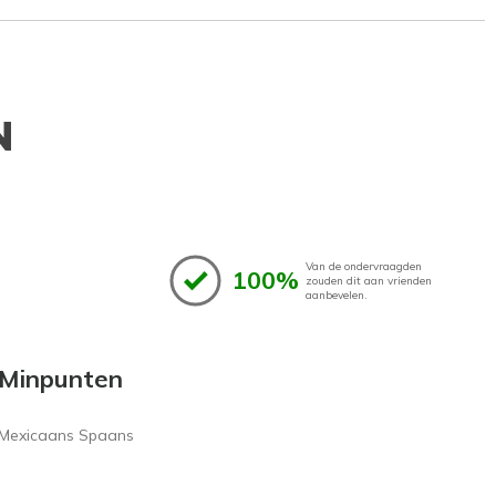
N
Van de ondervraagden
100%
zouden dit aan vrienden
aanbevelen.
Minpunten
Mexicaans Spaans