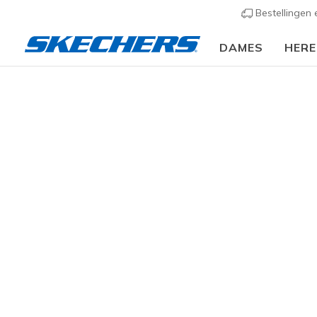
Bestellingen
DAMES
HER
KLEDING
Dames
Jassen & Mantels