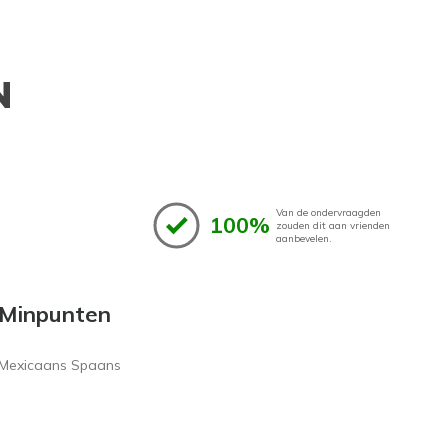
N
Van de ondervraagden
100%
zouden dit aan vrienden
aanbevelen.
Minpunten
Mexicaans Spaans