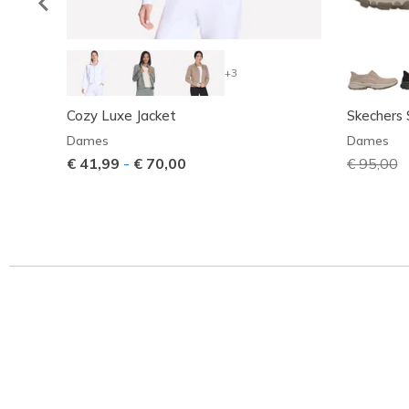
+3
Cozy Luxe Jacket
Skechers S
Dames
Dames
€ 41,99
-
€ 70,00
Prijs ver
€ 95,00
n