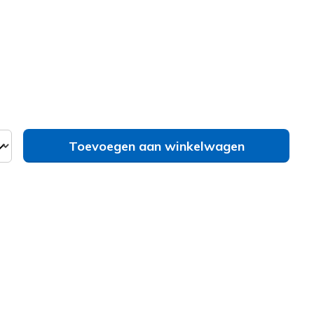
erd
bel
Zie je je maat niet?
Toevoegen aan winkelwagen