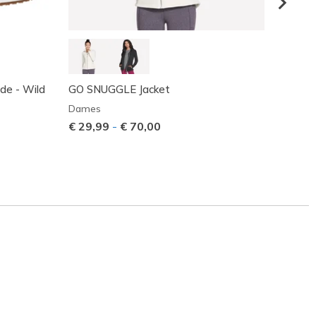
ade - Wild
GO SNUGGLE Jacket
GO WA
Jacket
Dames
Dame
€ 29,99
-
€ 70,00
Prijs 
€ 55,