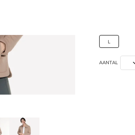
geselecte
Grootte
Maatta
L
AANTAL