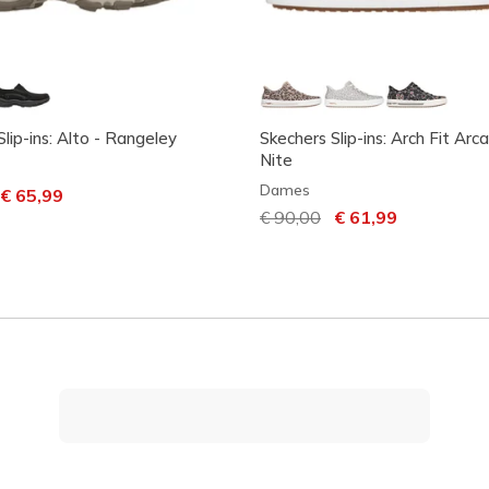
lip-ins: Alto - Rangeley
Skechers Slip-ins: Arch Fit Arc
Nite
Dames
laagd van
aar
€ 65,99
Prijs verlaagd van
€ 90,00
naar
€ 61,99