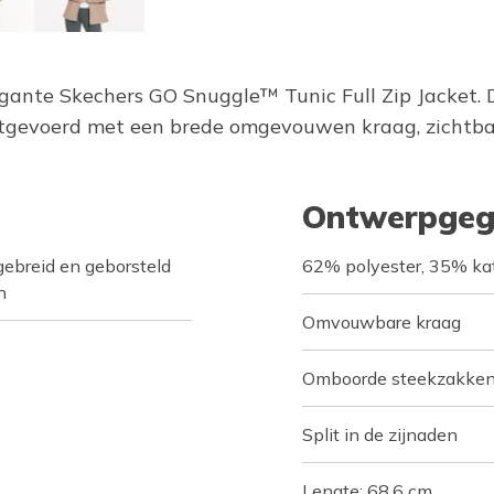
elegante Skechers GO Snuggle™ Tunic Full Zip Jacket
tgevoerd met een brede omgevouwen kraag, zichtbar
Ontwerpgeg
ebreid en geborsteld
62% polyester, 35% ka
n
Omvouwbare kraag
Omboorde steekzakken
Split in de zijnaden
Lengte: 68,6 cm