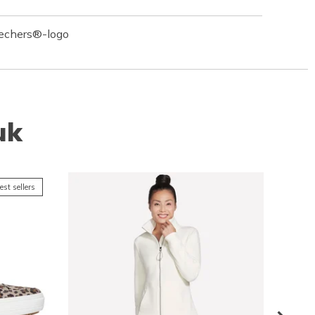
kechers®-logo
uk
est sellers