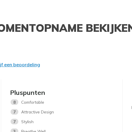
OMENTOPNAME BEKIJKE
ijf een beoordeling
Pluspunten
8
Comfortable
7
Attractive Design
7
Stylish
3
Breathe Well