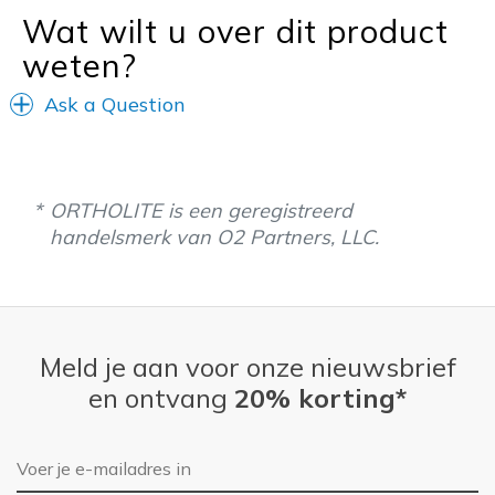
Wat wilt u over dit product
Sizing
Feels true to size
weten?
View On Shoes
I'm Really Into Shoes
Ask a Question
ORTHOLITE is een geregistreerd
handelsmerk van O2 Partners, LLC.
Meld je aan voor onze nieuwsbrief
en ontvang
20% korting*
E-mailadres