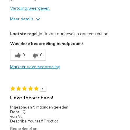
Vertaling weergeven
Meer details
Pluspunten
Laatste regel
Ja, ik zou aanbevelen aan een vriend
Attractive Design
Was deze beoordeling behulpzaam?
Comfortable
0
0
Durable
Markeer deze beoordeling
Beste toepassingen
Casual Wear
5
Width
Feels true to width
I love these shoes!
Sizing
Feels true to size
Ingezonden
9 maanden geleden
View On Shoes
I'm Really Into Shoes
Door
LQ
van
Va
Describe Yourself
Practical
Beoordeeld op