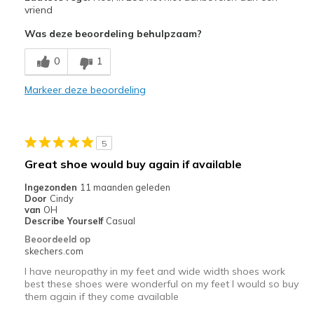
Attractive Design
vriend
Was deze beoordeling behulpzaam?
Minpunten
Poor Cushioning
0
1
Width
Markeer deze beoordeling
Feels true to width
Sizing
Feels true to size
View On Shoes
Shoes are for Wearing
5
Great shoe would buy again if available
Ingezonden
11 maanden geleden
Door
Cindy
van
OH
Describe Yourself
Casual
Beoordeeld op
skechers.com
I have neuropathy in my feet and wide width shoes work
best these shoes were wonderful on my feet I would so buy
them again if they come available