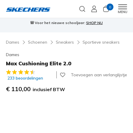
0
Men
MENU
r:
SHOP NU
⭐
Skechers VIP:
45 dagen retourrecht voor led
Dames
Schoenen
Sneakers
Sportieve sneakers
Dames
Max Cushioning Elite 2.0
5 van de 5 klantbeoordelingen
Toevoegen aan verlanglijstje
233 beoordelingen
€ 110,00
inclusief BTW