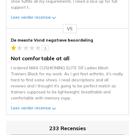
shoe fulfills all my requirements. I need a lace up for full
support t
...
Lees verder recensie
VS
Je
content
De meeste Vond negatieve beoordeling
wordt
1
momenteel
gemigreerd
Not comfortable at all
naar
I ordered MAX CUSHIONING ELITE SR Ladies Mesh
de
Trainers Black for my work. As I got feet arthritis, it's really
niejee
hard to find some shoes. I read descriptions and all
page_id.
reviews and I thought it's going to be perfect match as
Je
trainers supposed to be lightweight, breathable and
kunt
comfortable with memory supp
...
de
status
Lees verder recensie
van
je
migratie
233 Recensies
controleren