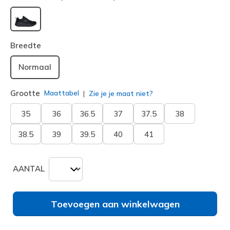
geselecteerd
Breedte
Normaal
Grootte
Maattabel
Zie je je maat niet?
35
36
36.5
37
37.5
38
38.5
39
39.5
40
41
AANTAL
Toevoegen aan winkelwagen