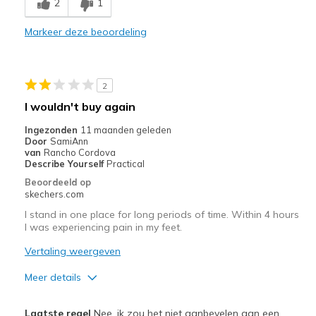
2
1
Beste toepassingen
Markeer deze beoordeling
Casual Wear
Width
Feels true to width
2
Sizing
Feels true to size
I wouldn't buy again
View On Shoes
Shoes are for Wearing
Ingezonden
11 maanden geleden
Door
SamiAnn
van
Rancho Cordova
Describe Yourself
Practical
Beoordeeld op
skechers.com
I stand in one place for long periods of time. Within 4 hours
I was experiencing pain in my feet.
Vertaling weergeven
Meer details
Pluspunten
Laatste regel
Nee, ik zou het niet aanbevelen aan een