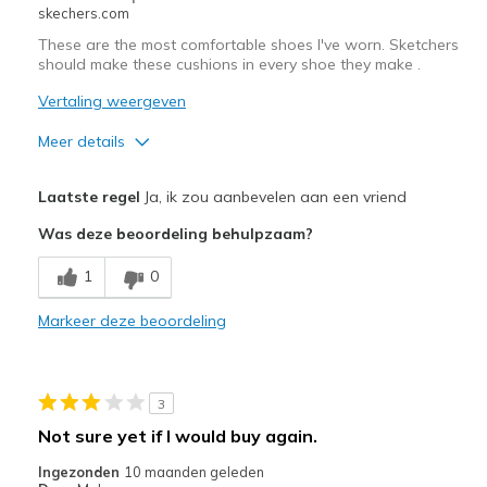
skechers.com
These are the most comfortable shoes I've worn. Sketchers
should make these cushions in every shoe they make .
Vertaling weergeven
Meer details
Pluspunten
Laatste regel
Ja, ik zou aanbevelen aan een vriend
Attractive Design
Was deze beoordeling behulpzaam?
Comfortable
1
0
Stylish
Markeer deze beoordeling
Beste toepassingen
Casual Wear
3
Width
Feels true to width
Not sure yet if I would buy again.
Sizing
Feels true to size
Ingezonden
10 maanden geleden
View On Shoes
I'm Really Into Shoes