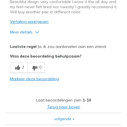
Beautiful disign, very confortable I wore it the all day and
my feet never felt tired nor sweaty. I greatly recommend it.
Will buy another pair in different color.
Vertaling weergeven
Meer details
Pluspunten
Laatste regel
Ja, ik zou aanbevelen aan een vriend
Attractive Design
Was deze beoordeling behulpzaam?
Breathe Well
3
0
Comfortable
Markeer deze beoordeling
Stylish
Beste toepassingen
Laat beoordelingen zien
1-10
Casual Wear
Terug naar boven
Travel
volgende
»
Width
Feels true to width