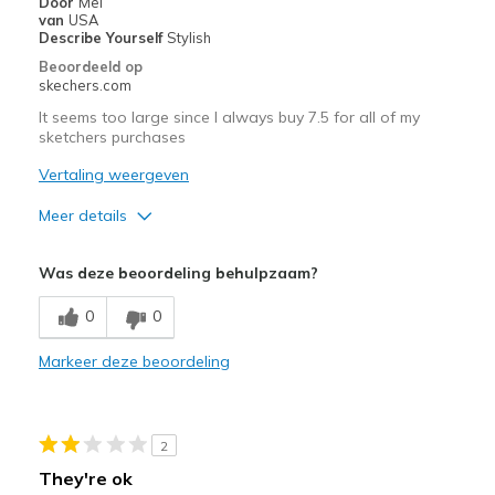
Door
Mel
van
USA
Describe Yourself
Stylish
Beoordeeld op
skechers.com
It seems too large since I always buy 7.5 for all of my
sketchers purchases
Vertaling weergeven
Meer details
Pluspunten
Was deze beoordeling behulpzaam?
Attractive Design
0
0
Breathe Well
Markeer deze beoordeling
Comfortable
Durable
2
Stylish
They're ok