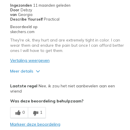
Beste toepassingen
Ingezonden
11 maanden geleden
Door
Debzy
Casual Wear
van
Georgia
Describe Yourself
Practical
Width
Feels true to width
Beoordeeld op
Sizing
Feels half size too big
skechers.com
View On Shoes
I'm Into Shoes
They're ok, they hurt and are extremely tight in color. I can
wear them and endure the pain but once I can afford better
ones I will have to get them.
Vertaling weergeven
Meer details
Pluspunten
Laatste regel
Nee, ik zou het niet aanbevelen aan een
Durable
vriend
Was deze beoordeling behulpzaam?
Minpunten
Poor Cushioning
0
1
Wear Out Quickly
Markeer deze beoordeling