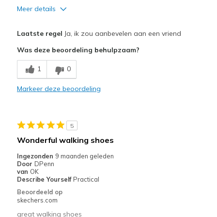
Meer details
Pluspunten
Laatste regel
Ja, ik zou aanbevelen aan een vriend
Comfortable
Was deze beoordeling behulpzaam?
Durable
1
0
Beste toepassingen
Markeer deze beoordeling
Casual Wear
Going Out
5
Width
Feels true to width
Wonderful walking shoes
Sizing
Feels true to size
Ingezonden
9 maanden geleden
Door
DPenn
van
OK
Describe Yourself
Practical
Beoordeeld op
skechers.com
great walking shoes