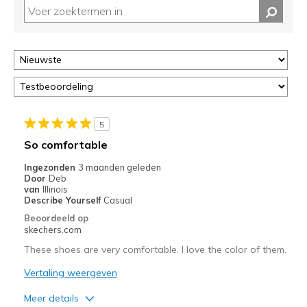
op
deze
page
of
door
<a
href="javascript:location.href=location.pathname;">hier</a>
de
page
5
met
So comfortable
de
Ingezonden
3 maanden geleden
migratiegeschiedenis
Door
Deb
van
van
Illinois
de
Describe Yourself
Casual
page_id
Beoordeeld op
te
skechers.com
bezoeken.
These shoes are very comfortable. I love the color of them.
Vertaling weergeven
Meer details