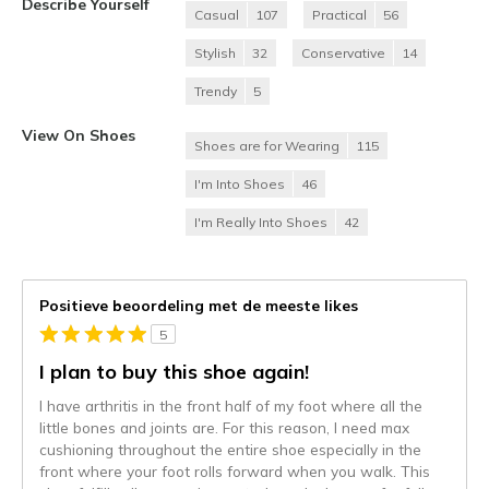
Describe Yourself
Casual
107
Practical
56
Stylish
32
Conservative
14
Trendy
5
View On Shoes
Shoes are for Wearing
115
I'm Into Shoes
46
I'm Really Into Shoes
42
Positieve beoordeling met de meeste likes
5
I plan to buy this shoe again!
I have arthritis in the front half of my foot where all the
little bones and joints are. For this reason, I need max
cushioning throughout the entire shoe especially in the
front where your foot rolls forward when you walk. This