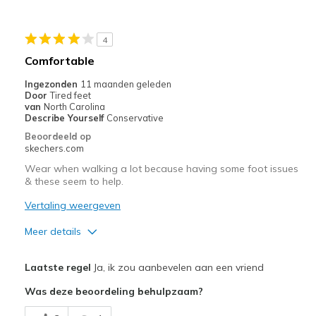
Width
Feels true to width
Sizing
Feels true to size
4
View On Shoes
Shoes are for Wearing
Comfortable
Ingezonden
11 maanden geleden
Door
Tired feet
van
North Carolina
Describe Yourself
Conservative
Beoordeeld op
skechers.com
Wear when walking a lot because having some foot issues
& these seem to help.
Vertaling weergeven
Meer details
Pluspunten
Laatste regel
Ja, ik zou aanbevelen aan een vriend
Attractive Design
Was deze beoordeling behulpzaam?
Comfortable