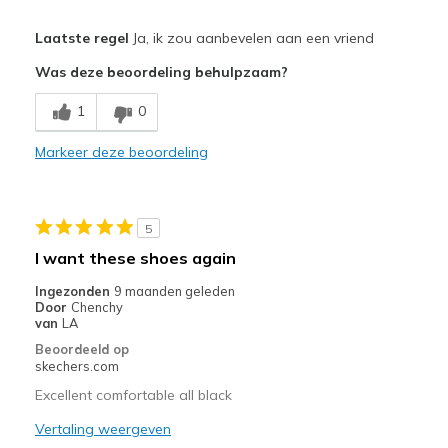
Pluspunten
Laatste regel
Ja, ik zou aanbevelen aan een vriend
Attractive Design
Was deze beoordeling behulpzaam?
Breathe Well
1
0
Comfortable
Markeer deze beoordeling
Durable
Stylish
5
Beste toepassingen
I want these shoes again
Casual Wear
Ingezonden
9 maanden geleden
Door
Chenchy
Travel
van
LA
Beoordeeld op
Width
Feels true to width
skechers.com
Sizing
Feels true to size
Excellent comfortable all black
View On Shoes
Shoes are for Wearing
Vertaling weergeven