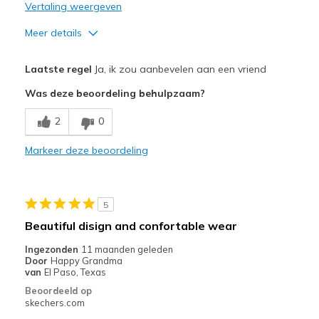
Vertaling weergeven
Meer details
Pluspunten
Laatste regel
Ja, ik zou aanbevelen aan een vriend
Attractive Design
Was deze beoordeling behulpzaam?
Breathe Well
2
0
Comfortable
Markeer deze beoordeling
Durable
Stylish
5
Width
Feels true to width
Beautiful disign and confortable wear
Sizing
Feels true to size
Ingezonden
11 maanden geleden
View On Shoes
Shoes are for Wearing
Door
Happy Grandma
van
El Paso, Texas
Beoordeeld op
skechers.com