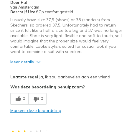
Door
Pat
Going Out
van
Amsterdam
Beschrijf Uzelf
Op comfort gesteld
Travel
I usually have size 37,5 (shoes) or 38 (sandals) from
Skechers; so ordered 37,5. Unfortunately had to return
Width
Feels true to width
since it felt like a half a size too big and 37 was no longer
available. Shoe is very light, flexible and soft to touch; so I
Sizing
Feels true to size
would imagine that the proper size would feel very
View On Shoes
Shoes are for Wearing
comfortable. Looks stylish, suited for casual look if you
want to combine a suit with sneakers.
Meer details
Pluspunten
Laatste regel
Ja, ik zou aanbevelen aan een vriend
Comfortabel
Was deze beoordeling behulpzaam?
Leuk model
0
0
Lichtgewicht
Markeer deze beoordeling
Stijlvol
Beste toepassingen