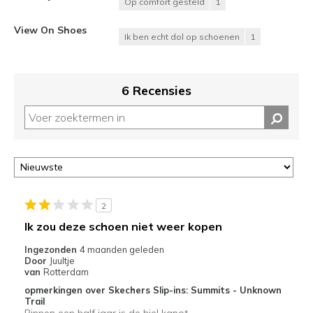
Op comfort gesteld
1
View On Shoes
Ik ben echt dol op schoenen
1
6 Recensies
2
Ik zou deze schoen niet weer kopen
Ingezonden
4 maanden geleden
Door
Juultje
van
Rotterdam
opmerkingen over Skechers Slip-ins: Summits - Unknown
Trail
Binnen een half jaar is de hiel kapot.