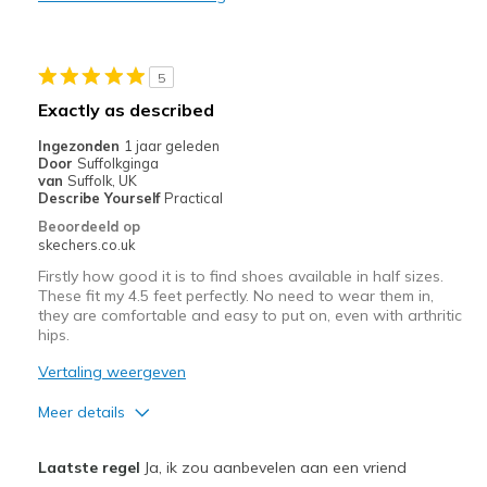
Width
Feels too narrow
Sizing
Feels half size too small
5
Exactly as described
Ingezonden
1 jaar geleden
Door
Suffolkginga
van
Suffolk, UK
Describe Yourself
Practical
Beoordeeld op
skechers.co.uk
Firstly how good it is to find shoes available in half sizes.
These fit my 4.5 feet perfectly. No need to wear them in,
they are comfortable and easy to put on, even with arthritic
hips.
Vertaling weergeven
Meer details
Pluspunten
Laatste regel
Ja, ik zou aanbevelen aan een vriend
Comfortable