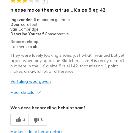
3
Om te werken
please make them a true UK size 8 eg 42
Breedte
Lijkt goed van breedte
Ingezonden
6 maanden geleden
Door
sore feet
Maat
Lijkt een halve maat te groot
van
Cambridge
View On Shoes
Ik ben echt dol op schoenen
Describe Yourself
Conservative
Beoordeeld op
skechers.co.uk
They were lovely looking shoes, just what I wanted but yet
again when buying online Sketchers size 8 is really a Eu 41
but here in the UK a size 8 is eU 42, that missing 1 point
makes an awful lot of difference
Vertaling weergeven
Meer details
Pluspunten
Was deze beoordeling behulpzaam?
Attractive Design
3
0
Stylish
Markeer deze beoordeling