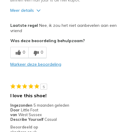
Meer details
Minpunten
Laatste regel
Nee, ik zou het niet aanbevelen aan een
Verslijt snel
vriend
Was deze beoordeling behulpzaam?
0
0
Markeer deze beoordeling
5
I love this shoe!
Ingezonden
5 maanden geleden
Door
Little Foot
van
West Sussex
Describe Yourself
Casual
Beoordeeld op
skechers.co.uk