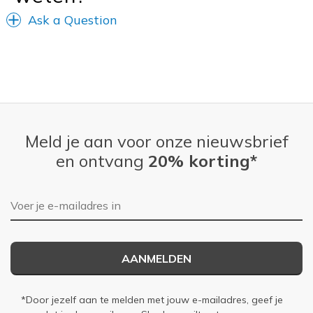
Travel
Ask a Question
Width
Feels true to width
Sizing
Feels true to size
View On Shoes
Shoes are for Wearing
Meld je aan voor onze nieuwsbrief
en ontvang
20% korting*
E-mailadres
AANMELDEN
*Door jezelf aan te melden met jouw e-mailadres, geef je