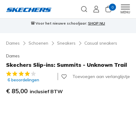
0
Men
MENU
⭐
Skechers VIP:
45 dagen retourrecht voor leden
Meld je aan
⭐
🎁
Dames
Schoenen
Sneakers
Casual sneakers
Dames
Skechers Slip-ins: Summits - Unknown Trail
3,7 van de 5 klantbeoordelingen
Toevoegen aan verlanglijstje
6 beoordelingen
€ 85,00
inclusief BTW