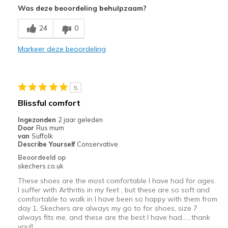
Was deze beoordeling behulpzaam?
Durable
24
0
Beste toepassingen
Markeer deze beoordeling
Casual Wear
Walking
5
Width
Feels true to width
Blissful comfort
Sizing
Feels true to size
Ingezonden
2 jaar geleden
View On Shoes
Shoes are for Wearing
Door
Rus mum
van
Suffolk
Describe Yourself
Conservative
Beoordeeld op
skechers.co.uk
These shoes are the most comfortable I have had for ages.
I suffer with Arthritis in my feet , but these are so soft and
comfortable to walk in I have been so happy with them from
day 1. Skechers are always my go to for shoes, size 7
always fits me, and these are the best I have had……thank
you!!