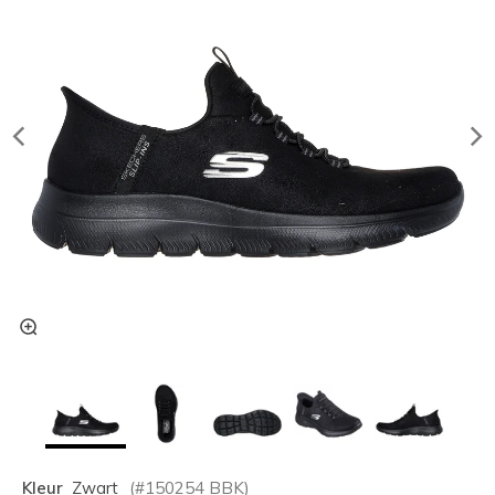
Kleur
Zwart
(#
150254
BBK
)