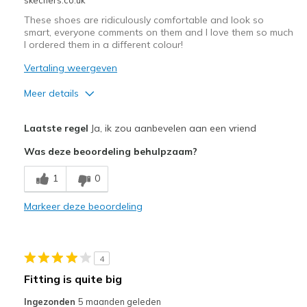
These shoes are ridiculously comfortable and look so
smart, everyone comments on them and I love them so much
I ordered them in a different colour!
Vertaling weergeven
Meer details
Pluspunten
Laatste regel
Ja, ik zou aanbevelen aan een vriend
Attractive Design
Was deze beoordeling behulpzaam?
Breathe Well
1
0
Comfortable
Markeer deze beoordeling
Durable
Stylish
4
Beste toepassingen
Fitting is quite big
Casual Wear
Ingezonden
5 maanden geleden