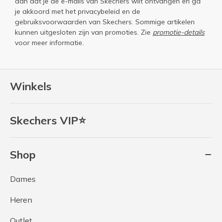
aan dat je de e-mails van Skechers wilt ontvangen en ga
je akkoord met het
privacybeleid
en de
gebruiksvoorwaarden
van Skechers. Sommige artikelen
kunnen uitgesloten zijn van promoties. Zie
promotie-details
voor meer informatie.
Winkels
Skechers VIP⭐
Shop
Dames
Heren
Outlet