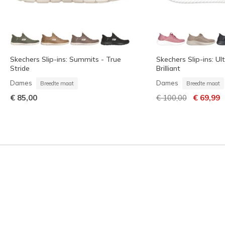
Skechers Slip-ins: Summits - True
Skechers Slip-ins: Ult
Stride
Brilliant
Dames
Dames
Breedte maat
Breedte maat
Prijs verlaagd van
naar
€ 85,00
€ 100,00
€ 69,99