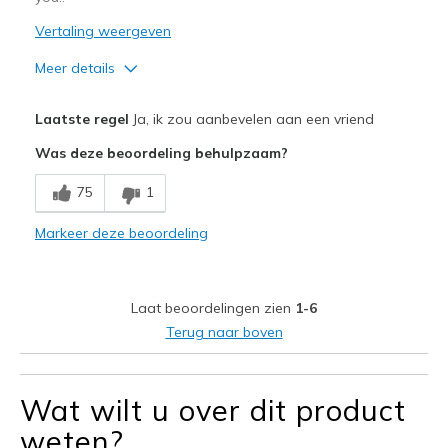
Vertaling weergeven
Meer details
Pluspunten
Laatste regel
Ja, ik zou aanbevelen aan een vriend
Attractive Design
Was deze beoordeling behulpzaam?
Breathe Well
75
1
Comfortable
Markeer deze beoordeling
Durable
Stylish
Laat beoordelingen zien
1-6
Very comfortable, smooth inside, insole a dream
Terug naar boven
Beste toepassingen
Casual Wear
Wat wilt u over dit product
weten?
Going Out