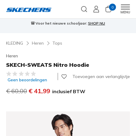
0
Men
MENU
🎒 Voor het nieuwe schooljaar:
SHOP NU
KLEDING
Heren
Tops
Heren
SKECH-SWEATS Nitro Hoodie
4,3 van de 5 klantbeoordelingen
Toevoegen aan verlanglijstje
Geen beoordelingen
Prijs verlaagd van
€ 60,00
naar
€ 41,99
inclusief BTW