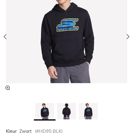
Kleur
Zwart
(#
HD95
BLK
)