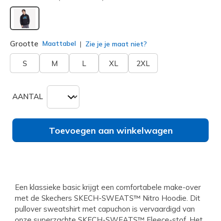
geselecteerd
Grootte
Maattabel
Zie je je maat niet?
S
M
L
XL
2XL
AANTAL
Toevoegen aan winkelwagen
Een klassieke basic krijgt een comfortabele make-over
met de Skechers SKECH-SWEATS™ Nitro Hoodie. Dit
pullover sweatshirt met capuchon is vervaardigd van
onze superzachte SKECH-SWEATS™ Fleece-stof. Het