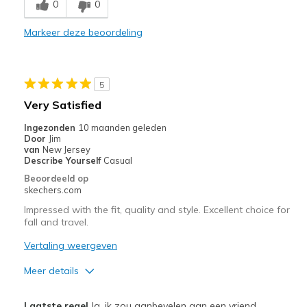
0
0
Stylish
Markeer deze beoordeling
Beste toepassingen
Casual Wear
5
Travel
Very Satisfied
Width
Feels true to width
Ingezonden
10 maanden geleden
Door
Jim
Sizing
Feels true to size
van
New Jersey
View On Shoes
I'm Into Shoes
Describe Yourself
Casual
Beoordeeld op
skechers.com
Impressed with the fit, quality and style. Excellent choice for
fall and travel.
Vertaling weergeven
Meer details
Pluspunten
Laatste regel
Ja, ik zou aanbevelen aan een vriend