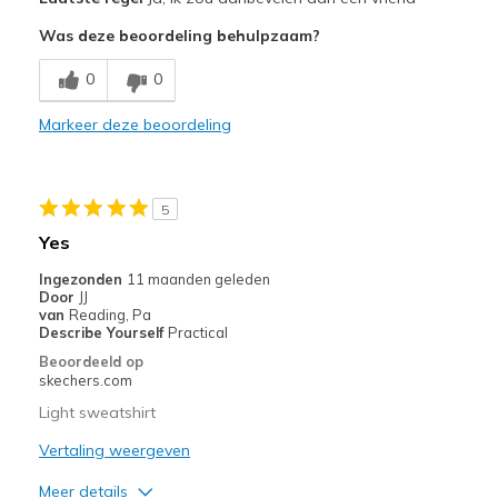
Attractive Design
Was deze beoordeling behulpzaam?
Comfortable
0
0
Stylish
Markeer deze beoordeling
Beste toepassingen
Casual Wear
5
Travel
Yes
Width
Feels true to width
Ingezonden
11 maanden geleden
Door
JJ
Sizing
Feels true to size
van
Reading, Pa
View On Shoes
I'm Into Shoes
Describe Yourself
Practical
Beoordeeld op
skechers.com
Light sweatshirt
Vertaling weergeven
Meer details