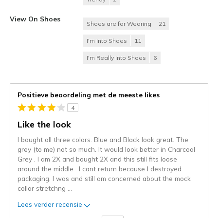
View On Shoes
Shoes are for Wearing
21
I'm Into Shoes
11
I'm Really Into Shoes
6
Positieve beoordeling met de meeste likes
4
Like the look
I bought all three colors. Blue and Black look great. The
grey (to me) not so much. It would look better in Charcoal
Grey . I am 2X and bought 2X and this still fits loose
around the middle . I cant return because I destroyed
packaging. I was and still am concerned about the mock
collar stretchng
...
Lees verder recensie