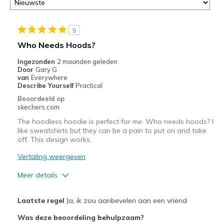
door
<a
href="javascript:location.href=location.pathname;">hier</a>
5
de
Who Needs Hoods?
page
met
Ingezonden
2 maanden geleden
de
Door
Gary G
van
Everywhere
migratiegeschiedenis
Describe Yourself
Practical
van
Beoordeeld op
de
skechers.com
page_id
The hoodless hoodie is perfect for me. Who needs hoods? I
te
like sweatshirts but they can be a pain to put on and take
bezoeken.
off. This design works.
Vertaling weergeven
Meer details
Pluspunten
Laatste regel
Ja, ik zou aanbevelen aan een vriend
Attractive Design
Was deze beoordeling behulpzaam?