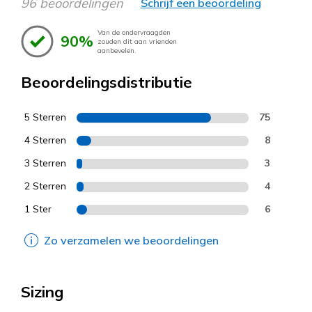
96 beoordelingen
Schrijf een beoordeling
Van de ondervraagden
90%
zouden dit aan vrienden
aanbevelen.
Beoordelingsdistributie
5 Sterren
75
4 Sterren
8
3 Sterren
3
2 Sterren
4
1 Ster
6
Zo verzamelen we beoordelingen
Sizing