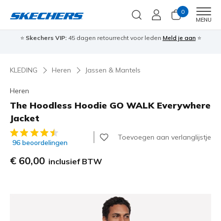
0
Men
MENU
⭐
Skechers VIP:
45 dagen retourrecht voor leden
Meld je aan
⭐
🎁
KLEDING
Heren
Jassen & Mantels
Heren
The Hoodless Hoodie GO WALK Everywhere
Jacket
3,7 van de 5 klantbeoordelingen
Toevoegen aan verlanglijstje
96 beoordelingen
€ 60,00
inclusief BTW