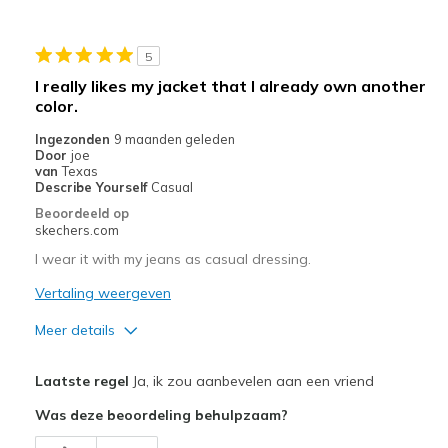
Beste toepassingen
Casual Wear
5
I really likes my jacket that I already own another
color.
Ingezonden
9 maanden geleden
Door
joe
van
Texas
Describe Yourself
Casual
Beoordeeld op
skechers.com
I wear it with my jeans as casual dressing.
Vertaling weergeven
Meer details
Pluspunten
Laatste regel
Ja, ik zou aanbevelen aan een vriend
Attractive Design
Was deze beoordeling behulpzaam?
Comfortable