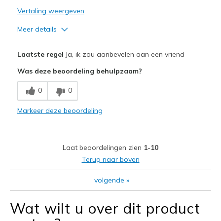
Vertaling weergeven
Meer details
Pluspunten
Laatste regel
Ja, ik zou aanbevelen aan een vriend
Attractive Design
Was deze beoordeling behulpzaam?
Comfortable
0
0
Beste toepassingen
Markeer deze beoordeling
Casual Wear
Travel
Laat beoordelingen zien
1-10
Width
Feels true to width
Terug naar boven
Sizing
Feels true to size
volgende
»
View On Shoes
Shoes are for Wearing
Wat wilt u over dit product