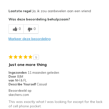
Pluspunten
Laatste regel
Ja, ik zou aanbevelen aan een vriend
Attractive Design
Was deze beoordeling behulpzaam?
Comfortable
0
0
Stylish
Markeer deze beoordeling
Beste toepassingen
Casual Wear
5
Sizing
Feels full size too big
Just one more thing
Ingezonden
11 maanden geleden
Door
BJM
van
NH & FL
Describe Yourself
Casual
Beoordeeld op
skechers.com
This was exactly what I was looking for except for the lack
of cell phone pocket.