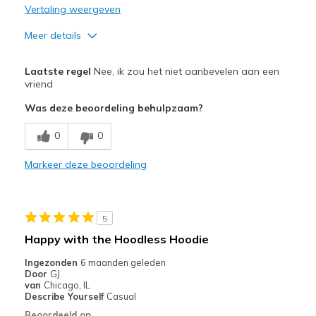
Vertaling weergeven
Meer details
Pluspunten
Laatste regel
Nee, ik zou het niet aanbevelen aan een
Comfortable
vriend
Was deze beoordeling behulpzaam?
Minpunten
Need Break In
0
0
Beste toepassingen
Markeer deze beoordeling
Casual Wear
Width
Feels true to width
5
Sizing
Feels true to size
Happy with the Hoodless Hoodie
View On Shoes
Shoes are for Wearing
Ingezonden
6 maanden geleden
Door
GJ
van
Chicago, IL
Describe Yourself
Casual
Beoordeeld op