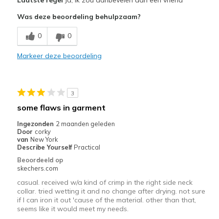
Comfortable
Was deze beoordeling behulpzaam?
Stylish
0
0
Beste toepassingen
Markeer deze beoordeling
Casual Wear
Going Out
3
Special Occasions
some flaws in garment
Travel
Ingezonden
2 maanden geleden
Door
corky
Width
Feels true to width
van
New York
Describe Yourself
Practical
Sizing
Feels true to size
Beoordeeld op
View On Shoes
I'm Into Shoes
skechers.com
casual. received w/a kind of crimp in the right side neck
collar. tried wetting it and no change after drying. not sure
if I can iron it out 'cause of the material. other than that,
seems like it would meet my needs.