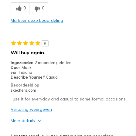
Comfortable
0
0
Beste toepassingen
Markeer deze beoordeling
Casual Wear
Travel
5
Width
Feels true to width
Will buy again.
Sizing
Feels true to size
Ingezonden
2 maanden geleden
View On Shoes
I'm Into Shoes
Door
Mack
van
Indiana
Describe Yourself
Casual
Beoordeeld op
skechers.com
I use it for everyday and casual to some formal occasions.
Vertaling weergeven
Meer details
Pluspunten
Laatste regel
Ja, ik zou aanbevelen aan een vriend