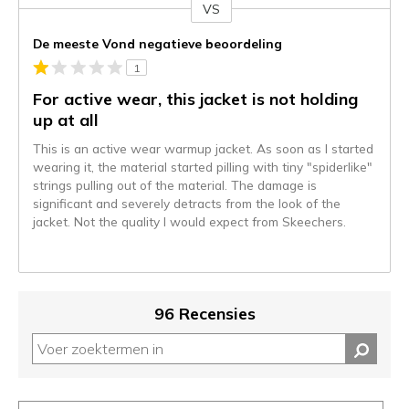
VS
Je
content
De meeste Vond negatieve beoordeling
wordt
1
momenteel
gemigreerd
For active wear, this jacket is not holding
naar
up at all
de
This is an active wear warmup jacket. As soon as I started
niejee
wearing it, the material started pilling with tiny "spiderlike"
page_id.
strings pulling out of the material. The damage is
Je
significant and severely detracts from the look of the
kunt
jacket. Not the quality I would expect from Skeechers.
de
status
van
je
migratie
96 Recensies
controleren
op
deze
page
of