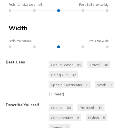
Feels full size too small
Feels full size too big
Width
Feels too narrow
Feels too wide
Best Uses
Casual Wear
85
Travel
38
Going Out
32
Special Occasions
8
Work
1
[+
meer
]
Describe Yourself
Casual
60
Practical
19
Conservative
8
Stylish
5
Trendy
2