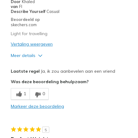
Door
Khaled
van
Fl
Describe Yourself
Casual
Beoordeeld op
skechers.com
Light for travelling
Vertaling weergeven
Meer details
Pluspunten
Laatste regel
Ja, ik zou aanbevelen aan een vriend
Comfortable
Was deze beoordeling behulpzaam?
Beste toepassingen
1
0
Casual Wear
Markeer deze beoordeling
Going Out
Travel
5
Width
Feels true to width