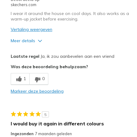
skechers.com
I wear it around the house on cool days. It also works as a
warm-up jacket before exercising.
Vertaling weergeven
Meer details
Pluspunten
Laatste regel
Ja, ik zou aanbevelen aan een vriend
Attractive Design
Was deze beoordeling behulpzaam?
Comfortable
1
0
Beste toepassingen
Markeer deze beoordeling
Casual Wear
Width
Feels true to width
5
Sizing
Feels true to size
I would buy it again in different colours
View On Shoes
Shoes are for Wearing
Ingezonden
7 maanden geleden