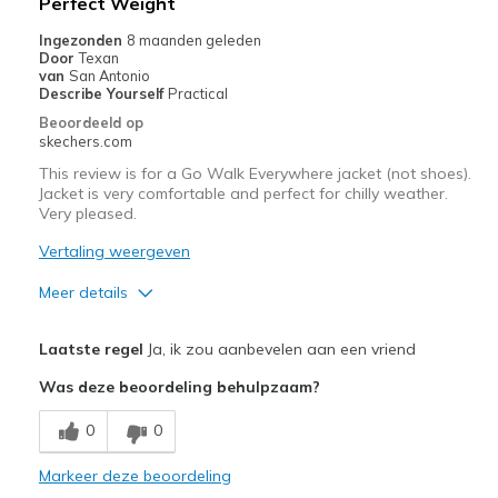
Perfect Weight
Sizing
Feels true to size
Ingezonden
8 maanden geleden
Door
Texan
van
San Antonio
Describe Yourself
Practical
Beoordeeld op
skechers.com
This review is for a Go Walk Everywhere jacket (not shoes).
Jacket is very comfortable and perfect for chilly weather.
Very pleased.
Vertaling weergeven
Meer details
Pluspunten
Laatste regel
Ja, ik zou aanbevelen aan een vriend
Breathe Well
Was deze beoordeling behulpzaam?
Comfortable
0
0
Good sizing
Markeer deze beoordeling