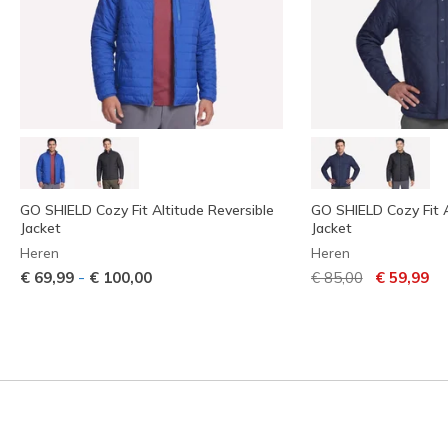
GO SHIELD Cozy Fit Altitude Reversible
GO SHIELD Cozy Fit 
Jacket
Jacket
Heren
Heren
Prijs verlaagd van
naar
-
€ 69,99
€ 100,00
€ 85,00
€ 59,99