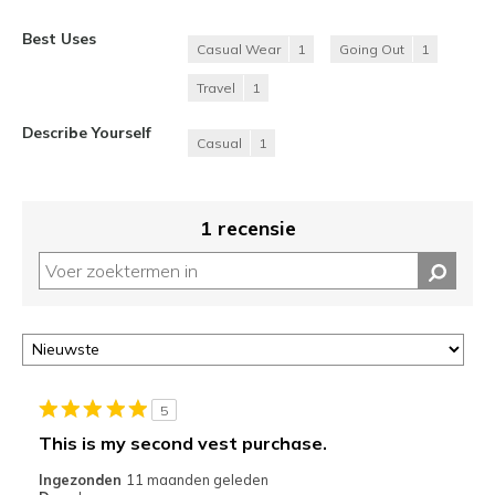
Best Uses
Casual Wear
1
Going Out
1
Travel
1
Describe Yourself
Casual
1
1 recensie
5
This is my second vest purchase.
Ingezonden
11 maanden geleden