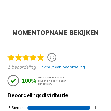
MOMENTOPNAME BEKIJKEN
5.0
1 beoordeling
Schrijf een beoordeling
Van de ondervraagden
100%
zouden dit aan vrienden
aanbevelen.
Beoordelingsdistributie
5 Sterren
1