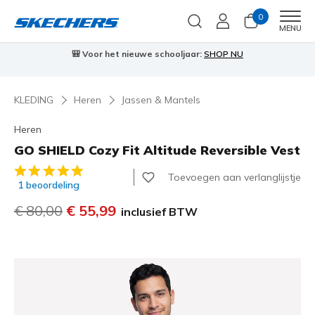
0
Men
MENU
🎒 Voor het nieuwe schooljaar:
SHOP NU
KLEDING
Heren
Jassen & Mantels
Heren
GO SHIELD Cozy Fit Altitude Reversible Vest
4,9 van de 5 klantbeoordelingen
Toevoegen aan verlanglijstje
1 beoordeling
Prijs verlaagd van
€ 80,00
naar
€ 55,99
inclusief BTW