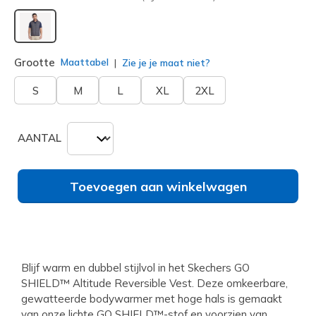
geselecteerd
Grootte
Maattabel
Zie je je maat niet?
S
M
L
XL
2XL
AANTAL
Toevoegen aan winkelwagen
Blijf warm en dubbel stijlvol in het Skechers GO
SHIELD™ Altitude Reversible Vest. Deze omkeerbare,
gewatteerde bodywarmer met hoge hals is gemaakt
van onze lichte GO SHIELD™-stof en voorzien van