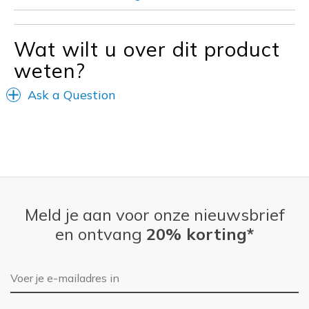
Travel
Wat wilt u over dit product
Width
Feels true to width
Sizing
Feels true to size
weten?
Ask a Question
Meld je aan voor onze nieuwsbrief
en ontvang
20% korting*
E-mailadres