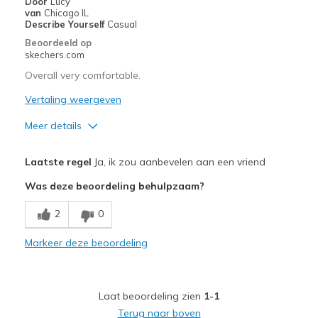
Door
Lucy
van
Chicago IL
Describe Yourself
Casual
Beoordeeld op
skechers.com
Overall very comfortable.
Vertaling weergeven
Meer details
Pluspunten
Laatste regel
Ja, ik zou aanbevelen aan een vriend
Attractive Design
Was deze beoordeling behulpzaam?
Comfortable
2
0
Stylish
Markeer deze beoordeling
Beste toepassingen
Casual Wear
Laat beoordeling zien
1-1
Going Out
Terug naar boven