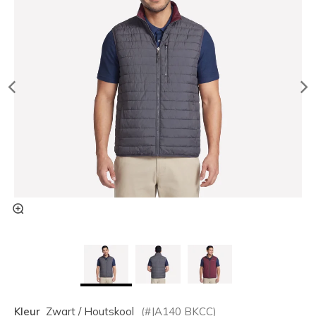
Kleur
Zwart / Houtskool
(#
JA140
BKCC
)