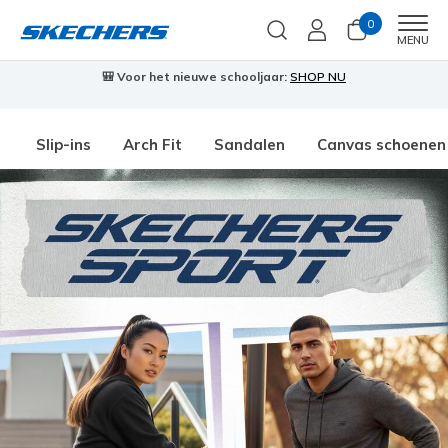
0
Men
MENU
🎒 Voor het nieuwe schooljaar:
SHOP NU
Slip-ins
Arch Fit
Sandalen
Canvas schoenen