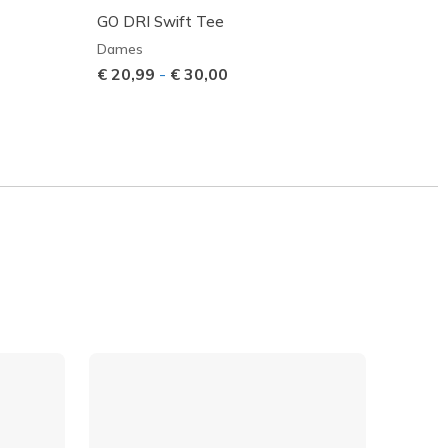
GO DRI Swift Tee
GO WA
Dames
Dame
€ 20,99
-
€ 30,00
€ 16,