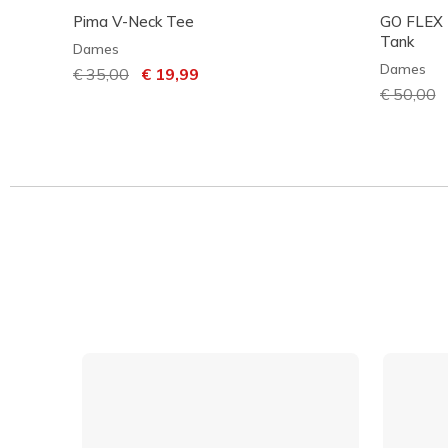
Pima V-Neck Tee
GO FLEX R
Tank
Dames
Dames
Prijs verlaagd van
€ 35,00
naar
€ 19,99
Prijs ver
€ 50,00
n