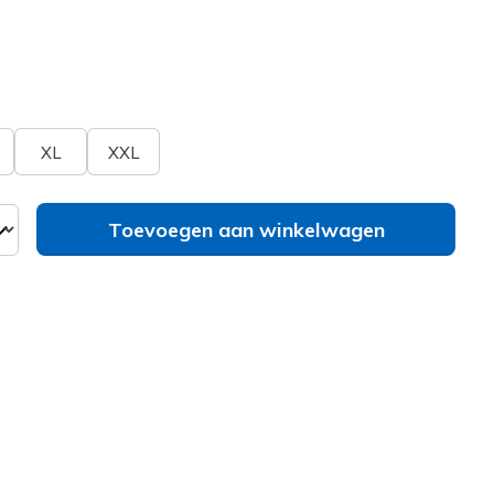
erd
bel
Zie je je maat niet?
XL
XXL
Toevoegen aan winkelwagen