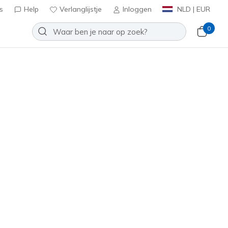
s
Help
Verlanglijstje
Inloggen
NLD | EUR
0
eck Tee
Toevoegen aan verlanglijstje
 beoordelingen
antbeoordelingen
inclusief BTW
e
(#
TP130
WTPK
)