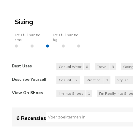
Sizing
Feels full size too
Feels full size too
small
big
Best Uses
Casual Wear
6
Travel
3
Going
Describe Yourself
Casual
2
Practical
1
Stylish
View On Shoes
I'm Into Shoes
1
I'm Really Into Sho
6 Recensies