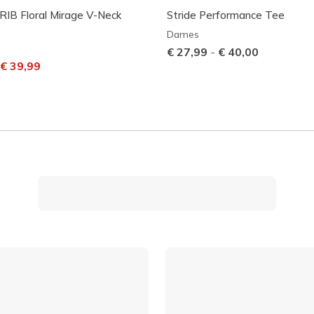
IB Floral Mirage V-Neck
Stride Performance Tee
Dames
€ 27,99
-
€ 40,00
laagd van
aar
€ 39,99