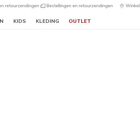
 en retourzendingen
Bestellingen en retourzendingen
Winkel
EN
KIDS
KLEDING
OUTLET
🎒 Voor het nieuwe schooljaar:
SHOP NU
Dames
Pima V-N
6
3,3 van de 5 kl
€ 35,00
Kleur
Wit / Roz