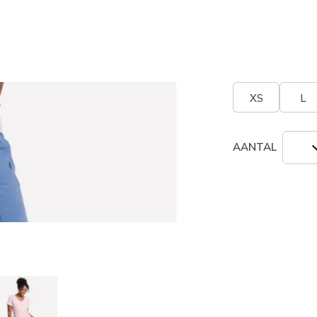
geselecte
Grootte
Maatta
XS
L
AANTAL