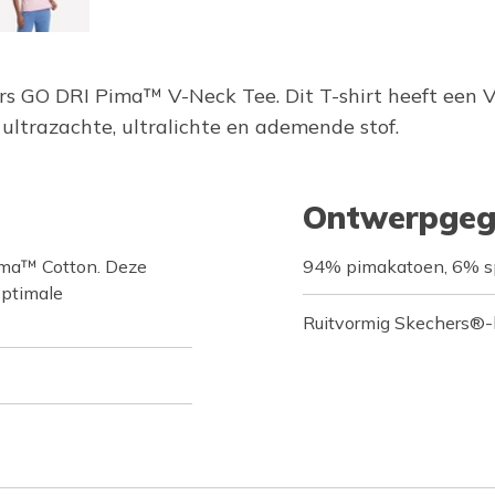
hers GO DRI Pima™ V-Neck Tee. Dit T-shirt heeft een
ltrazachte, ultralichte en ademende stof.
Ontwerpgeg
Pima™ Cotton. Deze
94% pimakatoen, 6% 
optimale
Ruitvormig Skechers®-l