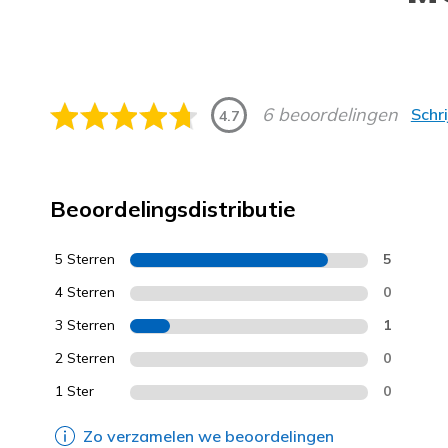
6 beoordelingen
Schr
4.7
Beoordelingsdistributie
5 Sterren
5
4 Sterren
0
3 Sterren
1
2 Sterren
0
1 Ster
0
Zo verzamelen we beoordelingen