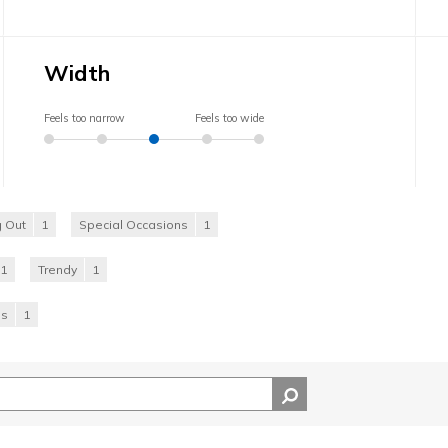
Width
Feels too narrow
Feels too wide
 Out
1
Special Occasions
1
1
Trendy
1
es
1