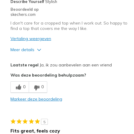
Describe Yourself
Stylish
Beoordeeld op
skechers.com
I don't care for a cropped top when I work out. So happy to
find a top that covers me the way I like.
Vertaling weergeven
Meer details
Pluspunten
Laatste regel
Ja, ik zou aanbevelen aan een vriend
Attractive Design
Was deze beoordeling behulpzaam?
Breathe Well
0
0
Comfortable
Markeer deze beoordeling
Durable
Stylish
5
Sizing
Feels true to size
Fits great, feels cozy