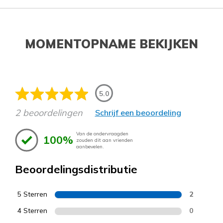
MOMENTOPNAME BEKIJKEN
5.0
2 beoordelingen
Schrijf een beoordeling
Van de ondervraagden
100%
zouden dit aan vrienden
aanbevelen.
Beoordelingsdistributie
5 Sterren
2
4 Sterren
0