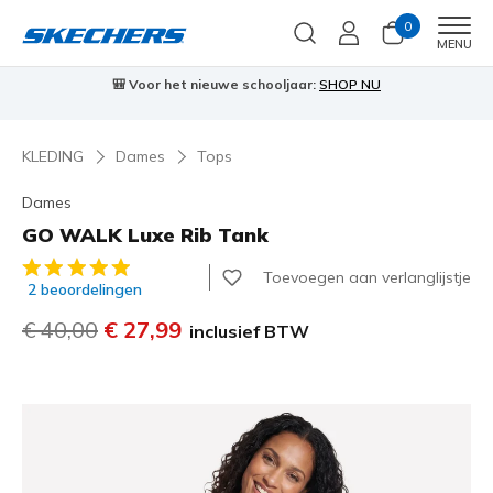
0
Men
MENU
🎒 Voor het nieuwe schooljaar:
SHOP NU
KLEDING
Dames
Tops
Dames
GO WALK Luxe Rib Tank
3,7 van de 5 klantbeoordelingen
Toevoegen aan verlanglijstje
2 beoordelingen
Prijs verlaagd van
€ 40,00
naar
€ 27,99
inclusief BTW