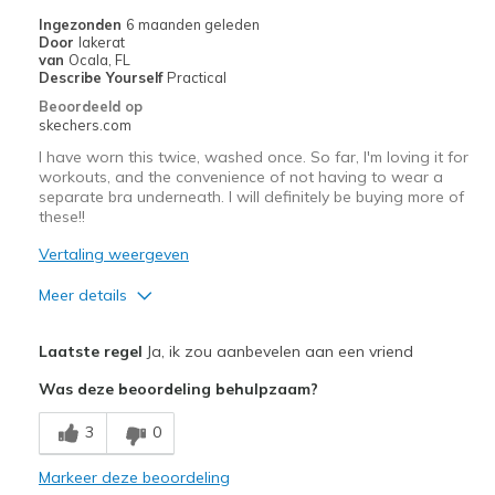
View On Shoes
I'm Into Shoes
Ingezonden
6 maanden geleden
Door
lakerat
van
Ocala, FL
Describe Yourself
Practical
Beoordeeld op
skechers.com
I have worn this twice, washed once. So far, I'm loving it for
workouts, and the convenience of not having to wear a
separate bra underneath. I will definitely be buying more of
these!!
Vertaling weergeven
Meer details
Pluspunten
Laatste regel
Ja, ik zou aanbevelen aan een vriend
Attractive Design
Was deze beoordeling behulpzaam?
Breathe Well
3
0
Comfortable
Markeer deze beoordeling
Durable