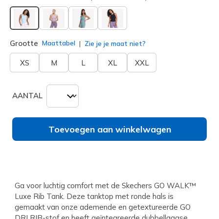
geselecteerd
Grootte
Maattabel
Zie je je maat niet?
XS
M
L
XL
XXL
AANTAL
Toevoegen aan winkelwagen
Ga voor luchtig comfort met de Skechers GO WALK™
Luxe Rib Tank. Deze tanktop met ronde hals is
gemaakt van onze ademende en getextureerde GO
DRI RIB-stof en heeft geïntegreerde dubbellaagse