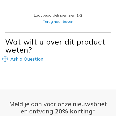
Stylish
Laat beoordelingen zien
1-2
Beste toepassingen
Terug naar boven
Pilates
Wat wilt u over dit product
Width
Feels true to width
Sizing
Feels true to size
weten?
Ask a Question
Meld je aan voor onze nieuwsbrief
en ontvang
20% korting*