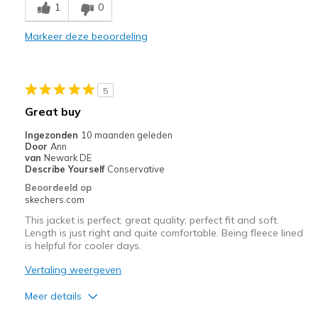
1
0
Durable
Markeer deze beoordeling
Stylish
Beste toepassingen
5
Casual Wear
Great buy
Going Out
Ingezonden
10 maanden geleden
Door
Ann
Width
Feels true to width
van
Newark DE
Describe Yourself
Conservative
Sizing
Feels true to size
Beoordeeld op
skechers.com
This jacket is perfect; great quality; perfect fit and soft.
Length is just right and quite comfortable. Being fleece lined
is helpful for cooler days.
Vertaling weergeven
Meer details