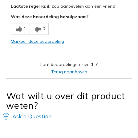
Pluspunten
Laatste regel
Ja, ik zou aanbevelen aan een vriend
Attractive Design
Was deze beoordeling behulpzaam?
Breathe Well
1
0
Comfortable
Markeer deze beoordeling
Durable
Stylish
Laat beoordelingen zien
1-7
Beste toepassingen
Terug naar boven
Casual Wear
Travel
Wat wilt u over dit product
weten?
Width
Feels true to width
Sizing
Feels true to size
Ask a Question