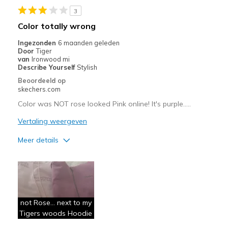
3
Color totally wrong
Ingezonden
6 maanden geleden
Door
Tiger
van
Ironwood mi
Describe Yourself
Stylish
Beoordeeld op
skechers.com
Color was NOT rose looked Pink online! It's purple…..
Vertaling weergeven
Meer details
Pluspunten
Comfortable
Needs to be longer
not Rose… next to my
Tigers woods Hoodie
Minpunten