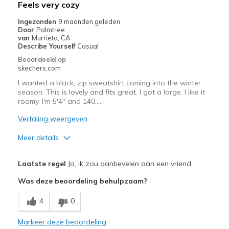
Feels very cozy
View On Shoes
I'm Into Shoes
Ingezonden
9 maanden geleden
Door
Palmtree
van
Murrieta, CA
Describe Yourself
Casual
Beoordeeld op
skechers.com
I wanted a black, zip sweatshirt coming into the winter
season. This is lovely and fits great. I got a large. I like it
roomy. I'm 5'4" and 140….
Vertaling weergeven
Meer details
Pluspunten
Laatste regel
Ja, ik zou aanbevelen aan een vriend
Attractive Design
Was deze beoordeling behulpzaam?
Comfortable
4
0
Stylish
Markeer deze beoordeling