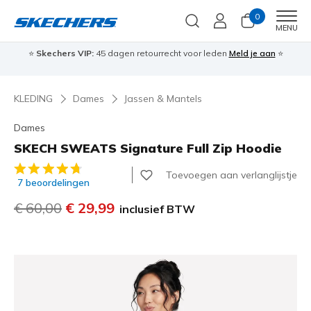
0
Men
MENU
⭐
Skechers VIP:
45 dagen retourrecht voor leden
Meld je aan
⭐
🎁
KLEDING
Dames
Jassen & Mantels
Dames
SKECH SWEATS Signature Full Zip Hoodie
5 van de 5 klantbeoordelingen
Toevoegen aan verlanglijstje
7 beoordelingen
Prijs verlaagd van
€ 60,00
naar
€ 29,99
inclusief BTW