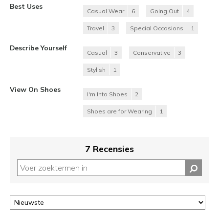
Best Uses
Casual Wear
6
Going Out
4
Travel
3
Special Occasions
1
Describe Yourself
Casual
3
Conservative
3
Stylish
1
View On Shoes
I'm Into Shoes
2
Shoes are for Wearing
1
7 Recensies