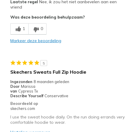
I ordered Rose it's lavender or purple
Laatste regel
Nee, ik zou het niet aanbevelen aan een
vriend
Beste toepassingen
Was deze beoordeling behulpzaam?
Casual Wear
1
0
Width
Feels too narrow
Markeer deze beoordeling
Sizing
Feels true to size
5
Skechers Sweats Full Zip Hoodie
Ingezonden
8 maanden geleden
Door
Marissa
van
Cypress Tx
Describe Yourself
Conservative
Beoordeeld op
skechers.com
I use the sweat hoodie daily. On the run doing errands very
comfortable hoodie to wear.