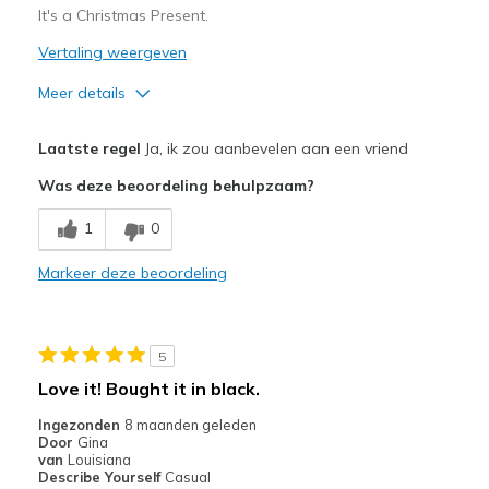
It's a Christmas Present.
Vertaling weergeven
Meer details
Pluspunten
Laatste regel
Ja, ik zou aanbevelen aan een vriend
Attractive Design
Was deze beoordeling behulpzaam?
Comfortable
1
0
Stylish
Markeer deze beoordeling
Beste toepassingen
Casual Wear
5
Going Out
Love it! Bought it in black.
Travel
Ingezonden
8 maanden geleden
Door
Gina
Width
Feels true to width
van
Louisiana
Describe Yourself
Casual
Sizing
Feels true to size