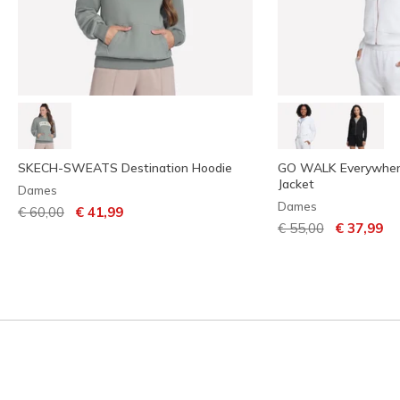
SKECH-SWEATS Destination Hoodie
GO WALK Everywhere
Jacket
Dames
Dames
Prijs verlaagd van
naar
€ 60,00
€ 41,99
Prijs verlaagd van
naar
€ 55,00
€ 37,99