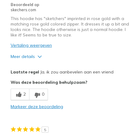
Beoordeeld op
View On Shoes
I'm Into Shoes
skechers.com
This hoodie has "sketchers" imprinted in rose gold with a
matching rose gold colored zipper. It dresses it up a bit and
looks nice. The hoodie otherwise is just a normal hoodie. I
like it! Seems to be true to size.
Vertaling weergeven
Meer details
Pluspunten
Laatste regel
Ja, ik zou aanbevelen aan een vriend
Attractive Design
Was deze beoordeling behulpzaam?
Comfortable
2
0
Stylish
Markeer deze beoordeling
Beste toepassingen
Casual Wear
5
Sizing
Feels true to size