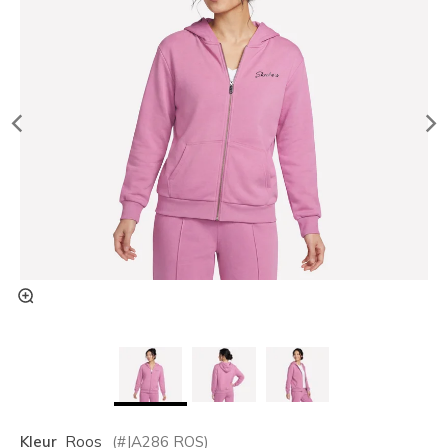
Kleur
Roos
(#
JA286
ROS
)