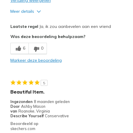
Vertaling weergeven
Meer details
Pluspunten
Laatste regel
Ja, ik zou aanbevelen aan een vriend
Comfortable
Was deze beoordeling behulpzaam?
Minpunten
6
0
The sleeves are too short
Markeer deze beoordeling
Beste toepassingen
Going Out
5
Sizing
Feels true to size
Beautiful Item.
Ingezonden
8 maanden geleden
Door
Ashby Mason
van
Roanoke, Virginia
Describe Yourself
Conservative
Beoordeeld op
skechers.com