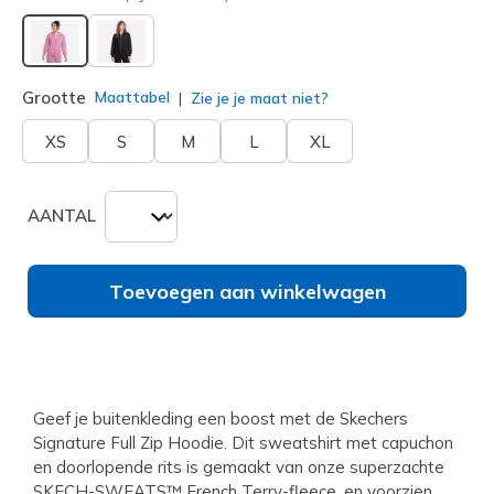
geselecteerd
Grootte
Maattabel
Zie je je maat niet?
XS
S
M
L
XL
AANTAL
Toevoegen aan winkelwagen
Geef je buitenkleding een boost met de Skechers
Signature Full Zip Hoodie. Dit sweatshirt met capuchon
en doorlopende rits is gemaakt van onze superzachte
SKECH-SWEATS™ French Terry-fleece, en voorzien