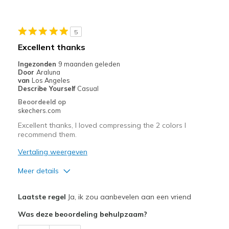
Beste toepassingen
Casual Wear
5
Going Out
Excellent thanks
Special Occasions
Ingezonden
9 maanden geleden
Door
Araluna
Travel
van
Los Angeles
Describe Yourself
Casual
Width
Feels true to width
Beoordeeld op
skechers.com
Sizing
Feels true to size
View On Shoes
Shoes are for Wearing
Excellent thanks, I loved compressing the 2 colors I
recommend them.
Vertaling weergeven
Meer details
Pluspunten
Laatste regel
Ja, ik zou aanbevelen aan een vriend
Breathe Well
Was deze beoordeling behulpzaam?
Comfortable