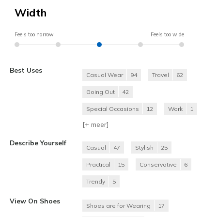
Width
Feels too narrow
Feels too wide
Best Uses
Casual Wear
94
Travel
62
Going Out
42
Special Occasions
12
Work
1
[+
meer
]
Describe Yourself
Casual
47
Stylish
25
Practical
15
Conservative
6
Trendy
5
View On Shoes
Shoes are for Wearing
17