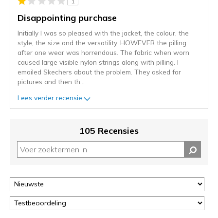
1
momenteel
gemigreerd
Disappointing purchase
naar
Initially I was so pleased with the jacket, the colour, the
de
style, the size and the versatility. HOWEVER the pilling
niejee
after one wear was horrendous. The fabric when worn
page_id.
caused large visible nylon strings along with pilling. I
Je
emailed Skechers about the problem. They asked for
kunt
pictures and then th
...
de
status
Lees verder recensie
van
je
migratie
105 Recensies
controleren
op
deze
page
of
door
<a
href="javascript:location.href=location.pathname;">hier</a>