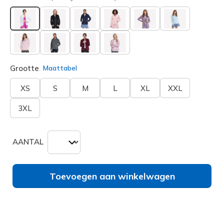
geselecteerd
Grootte
Maattabel
XS
S
M
L
XL
XXL
3XL
AANTAL
Toevoegen aan winkelwagen