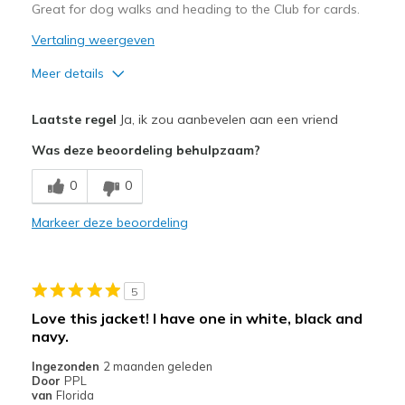
Great for dog walks and heading to the Club for cards.
Vertaling weergeven
Meer details
Pluspunten
Laatste regel
Ja, ik zou aanbevelen aan een vriend
Attractive Design
Was deze beoordeling behulpzaam?
Comfortable
0
0
Stylish
Markeer deze beoordeling
Beste toepassingen
Casual Wear
5
Going Out
Love this jacket! I have one in white, black and
navy.
Travel
Ingezonden
2 maanden geleden
Sizing
Feels true to size
Door
PPL
van
Florida