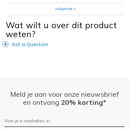
Special Occasions
volgende
»
Travel
Wat wilt u over dit product
Width
Feels true to width
weten?
Sizing
Feels true to size
Ask a Question
Meld je aan voor onze nieuwsbrief
en ontvang
20% korting*
E-mailadres