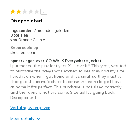
Washes and dries perfectly
2
Beste toepassingen
Disappointed
Casual Wear
Ingezonden
2 maanden geleden
Door
Pen
Running Errands
van
Orange County
Beoordeeld op
Travel
skechers.com
opmerkingen over GO WALK Everywhere Jacket
Width
Feels true to width
I purchased the pink last year XL. Love it!!! This year, wanted
Sizing
Feels true to size
to purchase the navy I was excited to see they had my size
I tried it on when I got home and it's small so they must've
View On Shoes
I'm Into Shoes
changed the manufacturer because the extra large I have
at home it fits perfect. This purchase is not sized correctly
and the fabric is not the same. Size up! It's going back.
Disappointed
Vertaling weergeven
Meer details
Sizing
Feels full size too small