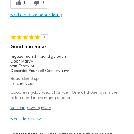
1
0
Stylish
Markeer deze beoordeling
Beste toepassingen
Casual Wear
5
Travel
Good purchase
Width
Feels true to width
Ingezonden
1 maand geleden
Door
MaryM
Sizing
Feels true to size
van
Essex, vt
View On Shoes
I'm Into Shoes
Describe Yourself
Conservative
Beoordeeld op
skechers.com
Good everyday wear. Fits well. One of those layers we
often need in changing seasons.
Vertaling weergeven
Meer details
Pluspunten
Laatste regel
Ja, ik zou aanbevelen aan een vriend