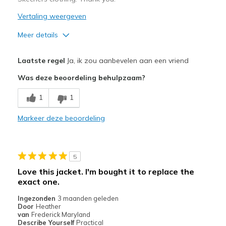
Vertaling weergeven
Meer details
Pluspunten
Laatste regel
Ja, ik zou aanbevelen aan een vriend
Attractive Design
Was deze beoordeling behulpzaam?
Breathe Well
1
1
Comfortable
Markeer deze beoordeling
Durable
Stylish
5
Beste toepassingen
Love this jacket. I'm bought it to replace the
exact one.
Casual Wear
Ingezonden
3 maanden geleden
Going Out
Door
Heather
van
Frederick Maryland
Travel
Describe Yourself
Practical