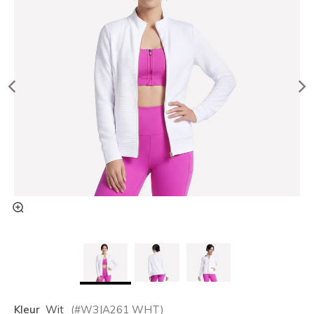
Kleur
Wit
(#
W3JA261
WHT
)