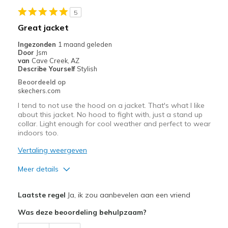
de
page
5
met
Great jacket
de
Ingezonden
1 maand geleden
migratiegeschiedenis
Door
Jsm
van
van
Cave Creek, AZ
de
Describe Yourself
Stylish
page_id
Beoordeeld op
te
skechers.com
bezoeken.
I tend to not use the hood on a jacket. That's what I like
about this jacket. No hood to fight with, just a stand up
collar. Light enough for cool weather and perfect to wear
indoors too.
Vertaling weergeven
Meer details
Pluspunten
Laatste regel
Ja, ik zou aanbevelen aan een vriend
Attractive Design
Was deze beoordeling behulpzaam?
Comfortable