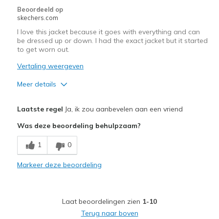
Beoordeeld op
Width
Feels true to width
skechers.com
Sizing
Feels true to size
I love this jacket because it goes with everything and can
be dressed up or down. I had the exact jacket but it started
to get worn out.
Vertaling weergeven
Meer details
Pluspunten
Laatste regel
Ja, ik zou aanbevelen aan een vriend
Attractive Design
Was deze beoordeling behulpzaam?
Comfortable
1
0
Stylish
Markeer deze beoordeling
Beste toepassingen
Casual Wear
Laat beoordelingen zien
1-10
Going Out
Terug naar boven