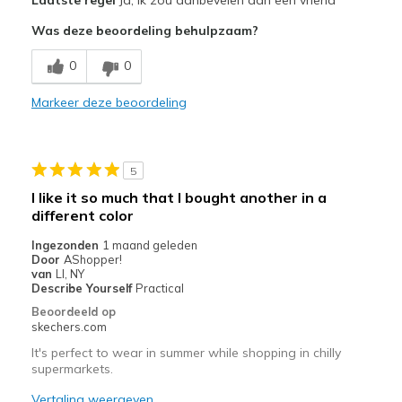
Attractive Design
Was deze beoordeling behulpzaam?
Comfortable
0
0
Durable
Markeer deze beoordeling
Stylish
Beste toepassingen
5
Casual Wear
I like it so much that I bought another in a
different color
Going Out
Ingezonden
1 maand geleden
Width
Feels true to width
Door
AShopper!
van
LI, NY
Sizing
Feels true to size
Describe Yourself
Practical
Beoordeeld op
skechers.com
It's perfect to wear in summer while shopping in chilly
supermarkets.
Vertaling weergeven