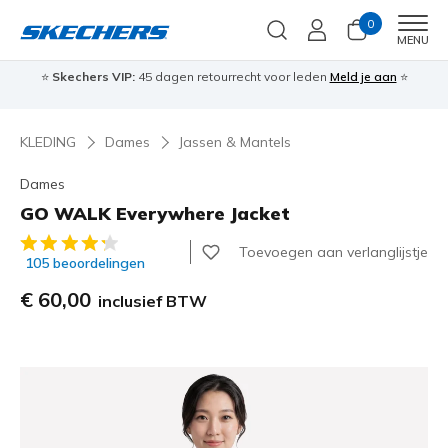
0
Men
MENU
⭐
Skechers VIP:
45 dagen retourrecht voor leden
Meld je aan
⭐
🎁
KLEDING
Dames
Jassen & Mantels
Dames
GO WALK Everywhere Jacket
4,1 van de 5 klantbeoordelingen
Toevoegen aan verlanglijstje
105 beoordelingen
€ 60,00
inclusief BTW