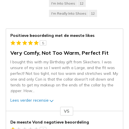
I'm Into Shoes
12
I'm Really Into Shoes
12
Positieve beoordeling met de meeste likes
5
Very Comfy, Not Too Warm, Perfect Fit
I bought this with my Birthday gift from Skechers. I was
unsure of my size so I went with a Large, and the fit was
perfect! Not too tight, not too warm and stretches well. My
one and only Con is that the collar doesn't roll down and
tends to get my makeup on the ends of the collar by the
zipper. How
...
Lees verder recensie
VS
Je
content
De meeste Vond negatieve beoordeling
wordt