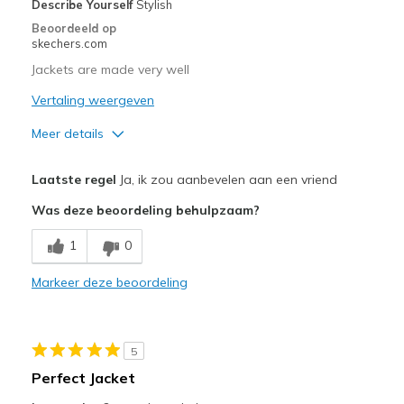
Describe Yourself
Stylish
Beoordeeld op
skechers.com
Jackets are made very well
Vertaling weergeven
Meer details
Pluspunten
Laatste regel
Ja, ik zou aanbevelen aan een vriend
Attractive Design
Was deze beoordeling behulpzaam?
Beste toepassingen
1
0
Casual Wear
Markeer deze beoordeling
Going Out
Travel
5
Sizing
Feels true to size
Perfect Jacket