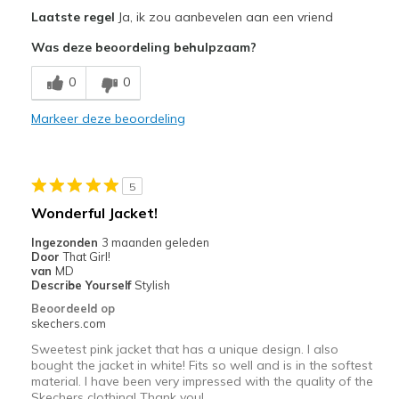
Pluspunten
Laatste regel
Ja, ik zou aanbevelen aan een vriend
Attractive Design
Was deze beoordeling behulpzaam?
Beste toepassingen
0
0
Casual Wear
Markeer deze beoordeling
Sizing
Feels true to size
5
Wonderful Jacket!
Ingezonden
3 maanden geleden
Door
That Girl!
van
MD
Describe Yourself
Stylish
Beoordeeld op
skechers.com
Sweetest pink jacket that has a unique design. I also
bought the jacket in white! Fits so well and is in the softest
material. I have been very impressed with the quality of the
Skechers clothing! Thank you!