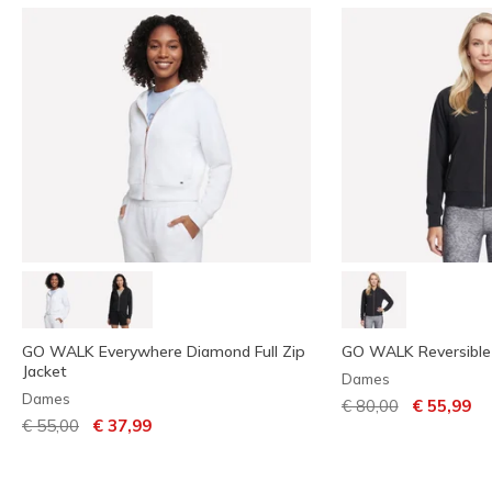
GO WALK Everywhere Diamond Full Zip
GO WALK Reversible
Jacket
Dames
Dames
Prijs verlaagd van
naar
€ 80,00
€ 55,99
Prijs verlaagd van
naar
€ 55,00
€ 37,99