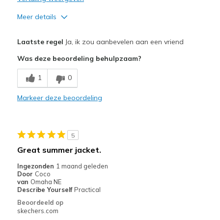
Meer details
Pluspunten
Laatste regel
Ja, ik zou aanbevelen aan een vriend
Attractive Design
Was deze beoordeling behulpzaam?
Comfortable
1
0
Stylish
Markeer deze beoordeling
Beste toepassingen
Casual Wear
5
Travel
Great summer jacket.
Sizing
Feels true to size
Ingezonden
1 maand geleden
Door
Coco
van
Omaha NE
Describe Yourself
Practical
Beoordeeld op
skechers.com