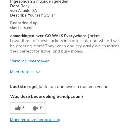
Ingezonden
2 maanden geleden
Door
Rosy
van
Atlanta,GA
Describe Yourself
Stylish
Beoordeeld op
skechers.com
opmerkingen over GO WALK Everywhere Jacket
I own three of these jackets in black, pink, and white. I will
be ordering more! They wash and dry easily which makes
they perfect for travel and busy moms.
Vertaling weergeven
Meer details
Pluspunten
Laatste regel
Ja, ik zou aanbevelen aan een vriend
Attractive Design
Was deze beoordeling behulpzaam?
Comfortable
3
0
Durable
Markeer deze beoordeling
Stylish