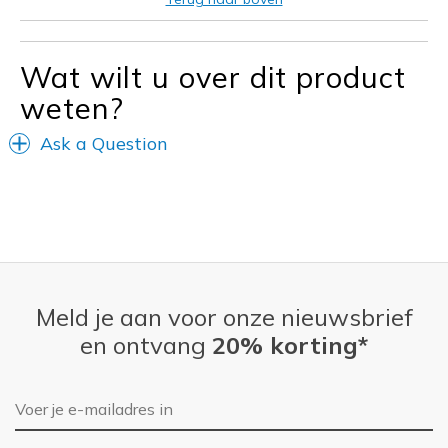
Special Occasions
Travel
Wat wilt u over dit product
weten?
Width
Feels true to width
Sizing
Feels true to size
Ask a Question
View On Shoes
I'm Really Into Shoes
Meld je aan voor onze nieuwsbrief
en ontvang
20% korting*
E-mailadres