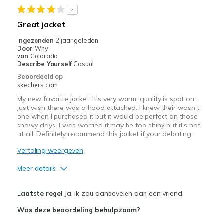
Beste toepassingen
4
Casual Wear
Great jacket
Travel
Ingezonden
2 jaar geleden
Door
Why
Width
Feels true to width
van
Colorado
Describe Yourself
Casual
Sizing
Feels true to size
Beoordeeld op
skechers.com
My new favorite jacket. It's very warm, quality is spot on.
Just wish there was a hood attached. I knew their wasn't
one when I purchased it but it would be perfect on those
snowy days. I was worried it may be too shiny but it's not
at all. Definitely recommend this jacket if your debating.
Vertaling weergeven
Meer details
Pluspunten
Laatste regel
Ja, ik zou aanbevelen aan een vriend
Attractive Design
Was deze beoordeling behulpzaam?