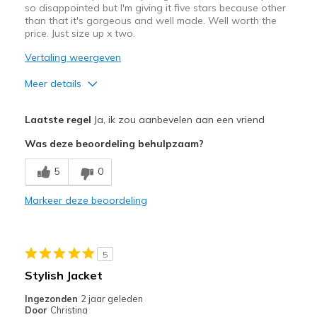
so disappointed but I'm giving it five stars because other
than that it's gorgeous and well made. Well worth the
price. Just size up x two.
Vertaling weergeven
Meer details
Pluspunten
Laatste regel
Ja, ik zou aanbevelen aan een vriend
Attractive Design
Was deze beoordeling behulpzaam?
Breathe Well
5
0
Comfortable
Markeer deze beoordeling
Durable
Stylish
5
Beste toepassingen
Stylish Jacket
Casual Wear
Ingezonden
2 jaar geleden
Door
Christina
Travel