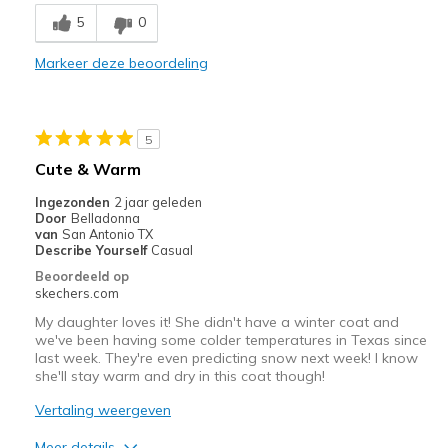
Comfortable
5
0
Stylish
Markeer deze beoordeling
Beste toepassingen
Casual Wear
5
Sizing
Feels true to size
Cute & Warm
Ingezonden
2 jaar geleden
Door
Belladonna
van
San Antonio TX
Describe Yourself
Casual
Beoordeeld op
skechers.com
My daughter loves it! She didn't have a winter coat and
we've been having some colder temperatures in Texas since
last week. They're even predicting snow next week! I know
she'll stay warm and dry in this coat though!
Vertaling weergeven
Meer details