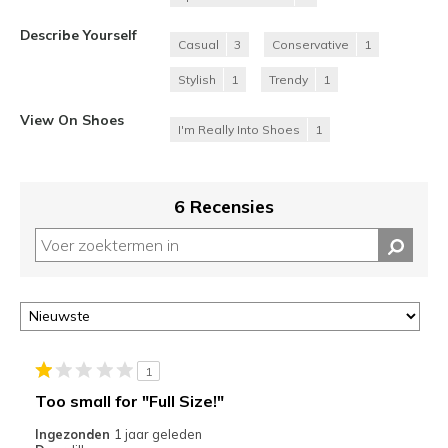
Describe Yourself
Casual
3
Conservative
1
Stylish
1
Trendy
1
View On Shoes
I'm Really Into Shoes
1
6 Recensies
1
Too small for "Full Size!"
Ingezonden
1 jaar geleden