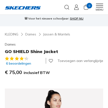
0
Men
MENU
⭐
Skechers VIP:
45 dagen retourrecht voor leden
Meld je aan
⭐
🎁
…
KLEDING
Dames
Jassen & Mantels
Dames
GO SHIELD Shine Jacket
5 van de 5 klantbeoordelingen
Toevoegen aan verlanglijstje
6 beoordelingen
€ 75,00
inclusief BTW