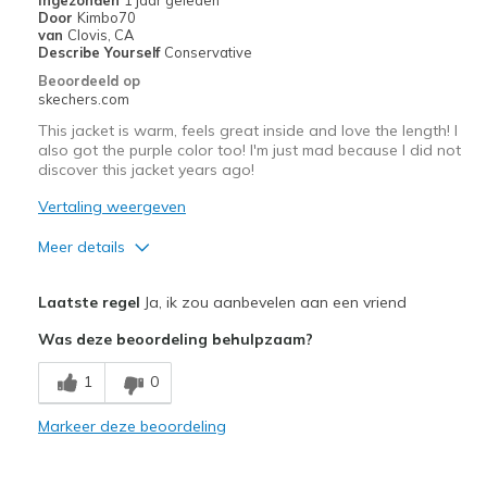
Door
Kimbo70
van
Clovis, CA
Describe Yourself
Conservative
Beoordeeld op
skechers.com
This jacket is warm, feels great inside and love the length! I
also got the purple color too! I'm just mad because I did not
discover this jacket years ago!
Vertaling weergeven
Meer details
Pluspunten
Laatste regel
Ja, ik zou aanbevelen aan een vriend
Attractive Design
Was deze beoordeling behulpzaam?
Breathe Well
1
0
Comfortable
Markeer deze beoordeling
Stylish