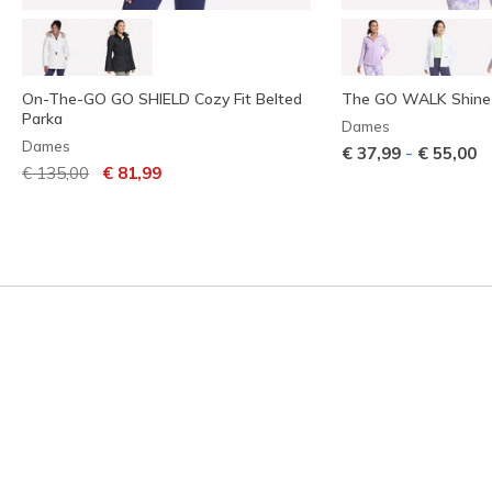
On-The-GO GO SHIELD Cozy Fit Belted
The GO WALK Shine 
Parka
Dames
Dames
-
€ 37,99
€ 55,00
Prijs verlaagd van
naar
€ 135,00
€ 81,99