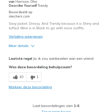
van
Harrison, Ohio
Describe Yourself
Trendy
Width
Feels too narrow
Beoordeeld op
skechers.com
Sizing
Feels half size too small
Sexy jacket. Dressy. And Trendy because it is Shiny and
tufted. Mine is in Black to go with more outfits.
Vertaling weergeven
Meer details
Pluspunten
Laatste regel
Ja, ik zou aanbevelen aan een vriend
Attractive Design
Was deze beoordeling behulpzaam?
Comfortable
10
1
Stylish
Markeer deze beoordeling
Beste toepassingen
Casual Wear
Laat beoordelingen zien
1-6
Going Out
Terug naar boven