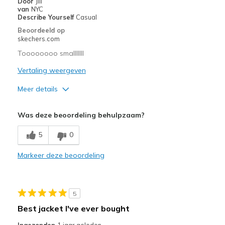
Door
Jill
van
NYC
Describe Yourself
Casual
Beoordeeld op
skechers.com
Toooooooo smalllllll
Vertaling weergeven
Meer details
Pluspunten
Was deze beoordeling behulpzaam?
Stylish
5
0
Beste toepassingen
Markeer deze beoordeling
Casual Wear
Width
Feels too narrow
Sizing
Feels full size too small
5
Best jacket I've ever bought
Ingezonden
1 jaar geleden