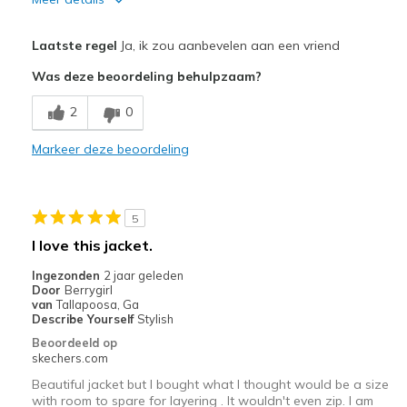
Pluspunten
Laatste regel
Ja, ik zou aanbevelen aan een vriend
Attractive Design
Was deze beoordeling behulpzaam?
Comfortable
2
0
Stylish
Markeer deze beoordeling
Beste toepassingen
Casual Wear
5
Travel
I love this jacket.
Width
Feels true to width
Ingezonden
2 jaar geleden
Door
Berrygirl
Sizing
Feels true to size
van
Tallapoosa, Ga
Describe Yourself
Stylish
Beoordeeld op
skechers.com
Beautiful jacket but I bought what I thought would be a size
with room to spare for layering . It wouldn't even zip. I am