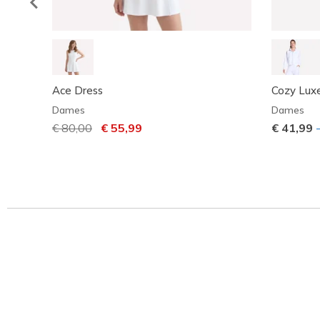
Ace Dress
Cozy Luxe
Dames
Dames
Prijs verlaagd van
€ 80,00
naar
€ 55,99
€ 41,99