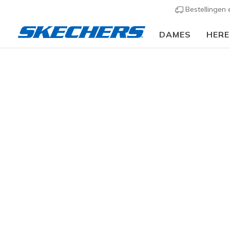
Bestellingen
DAMES
HER
KLEDING
Dames
Jassen & Mantels