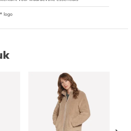
™ logo
uk