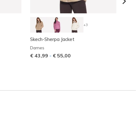
+3
Skech-Sherpa Jacket
GO WA
Dames
Dame
€ 43,99
-
€ 55,00
Prijs 
€ 80,