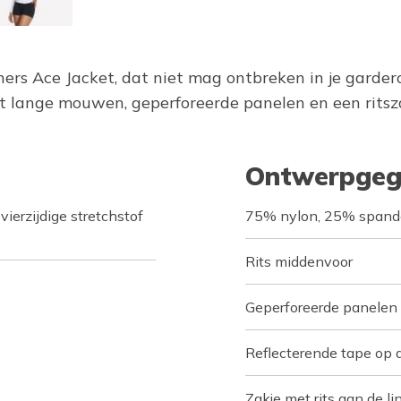
chers Ace Jacket, dat niet mag ontbreken in je garder
lange mouwen, geperforeerde panelen en een ritszak
Ontwerpgeg
erzijdige stretchstof
75% nylon, 25% spand
Rits middenvoor
Geperforeerde panelen 
Reflecterende tape op 
Zakje met rits aan de l