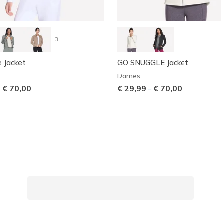
+3
 Jacket
GO SNUGGLE Jacket
Dames
-
€ 70,00
€ 29,99
-
€ 70,00