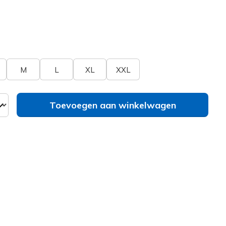
erd
bel
Zie je je maat niet?
M
L
XL
XXL
Toevoegen aan winkelwagen