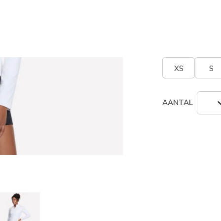
geselecte
Grootte
Maatta
XS
S
AANTAL