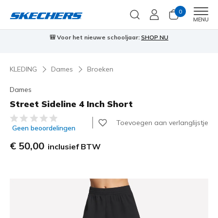
0
Men
MENU
🎒 Voor het nieuwe schooljaar:
SHOP NU
KLEDING
Dames
Broeken
Dames
Street Sideline 4 Inch Short
5 van de 5 klantbeoordelingen
Toevoegen aan verlanglijstje
Geen beoordelingen
€ 50,00
inclusief BTW