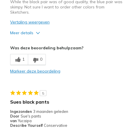
While the black pair was of good quality, the blue pair was
skimpy. Not sure I want to order other colors from
Sketchers.
Vertaling weergeven
Meer details
Pluspunten
Was deze beoordeling behulpzaam?
Comfortable
1
0
Minpunten
Markeer deze beoordeling
Poor Quality
Beste toepassingen
5
Casual Wear
Sues black pants
Ingezonden
3 maanden geleden
Door
Sue's pants
van
Yucaipa
Describe Yourself
Conservative