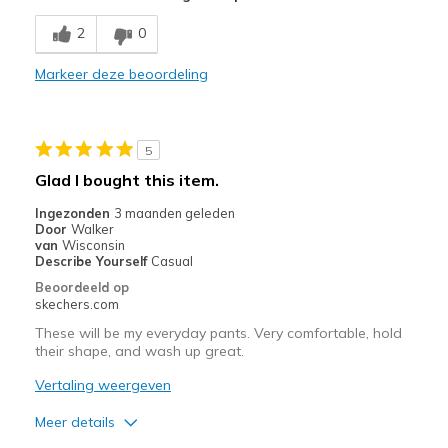
Comfortable
2
0
Stylish
Markeer deze beoordeling
Beste toepassingen
Casual Wear
5
Going Out
Glad I bought this item.
Width
Feels true to width
Ingezonden
3 maanden geleden
Door
Walker
Sizing
Feels true to size
van
Wisconsin
Describe Yourself
Casual
Beoordeeld op
skechers.com
These will be my everyday pants. Very comfortable, hold
their shape, and wash up great.
Vertaling weergeven
Meer details