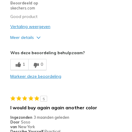
Beoordeeld op
skechers.com
Good product
Vertaling weergeven
Meer details
Pluspunten
Was deze beoordeling behulpzaam?
Attractive Design
1
0
Breathe Well
Markeer deze beoordeling
Comfortable
Durable
5
Stylish
I would buy again again another color
Minpunten
Ingezonden
3 maanden geleden
Door
Soso
Need Break In
van
New York
Describe Yourself
Practical