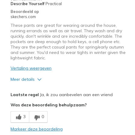
Describe Yourself
Practical
Travel
Beoordeeld op
skechers.com
Width
Feels true to width
These pants are great for wearing around the house,
Sizing
Feels true to size
running errands as well as air travel. They wash and dry
quickly, don't wrinkle and are incredibly comfortable. The
pockets are deep enough to hold keys, a cell phone etc.
They are the perfect casual pants for spring/early autumn
and summer. You'd need to wear tights in winter given the
lightweight fabric.
Vertaling weergeven
Meer details
Pluspunten
Laatste regel
Ja, ik zou aanbevelen aan een vriend
Breathe Well
Was deze beoordeling behulpzaam?
Comfortable
3
0
Durable
Markeer deze beoordeling