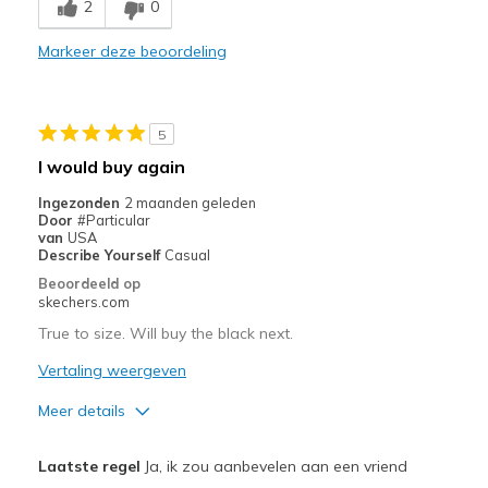
2
0
Breathe Well
Markeer deze beoordeling
Comfortable
Durable
5
Stylish
I would buy again
Beste toepassingen
Ingezonden
2 maanden geleden
Door
#Particular
Casual Wear
van
USA
Describe Yourself
Casual
Going Out
Beoordeeld op
skechers.com
Travel
True to size. Will buy the black next.
Width
Feels true to width
Vertaling weergeven
Sizing
Feels true to size
Meer details
Pluspunten
Laatste regel
Ja, ik zou aanbevelen aan een vriend
Comfortable