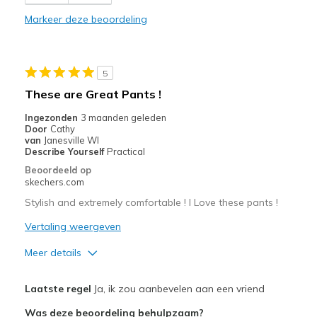
Stylish
Markeer deze beoordeling
Beste toepassingen
Casual Wear
5
Width
Feels true to width
These are Great Pants !
Sizing
Feels true to size
Ingezonden
3 maanden geleden
View On Shoes
Shoes are for Wearing
Door
Cathy
van
Janesville WI
Describe Yourself
Practical
Beoordeeld op
skechers.com
Stylish and extremely comfortable ! I Love these pants !
Vertaling weergeven
Meer details
Pluspunten
Laatste regel
Ja, ik zou aanbevelen aan een vriend
Breathe Well
Was deze beoordeling behulpzaam?