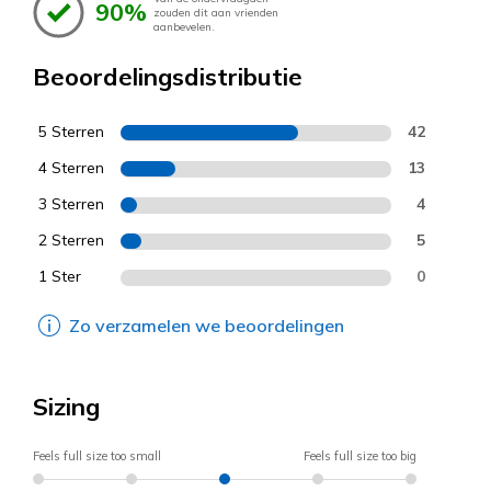
90%
zouden dit aan vrienden
aanbevelen.
Beoordelingsdistributie
5 Sterren
42
4 Sterren
13
3 Sterren
4
2 Sterren
5
1 Ster
0
Zo verzamelen we beoordelingen
Sizing
Feels full size too small
Feels full size too big