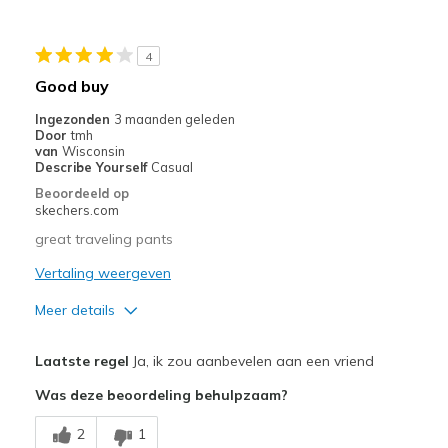
Beste toepassingen
Casual Wear
4
Travel
Good buy
Width
Feels true to width
Ingezonden
3 maanden geleden
Door
tmh
Sizing
Feels true to size
van
Wisconsin
Describe Yourself
Casual
Beoordeeld op
skechers.com
great traveling pants
Vertaling weergeven
Meer details
Pluspunten
Laatste regel
Ja, ik zou aanbevelen aan een vriend
Attractive Design
Was deze beoordeling behulpzaam?
Durable
2
1