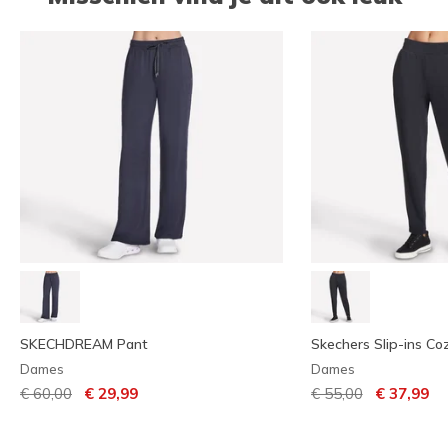
SKECHDREAM Pant
Skechers Slip-ins Co
Dames
Dames
Prijs verlaagd van
naar
Prijs verlaagd van
naar
€ 60,00
€ 29,99
€ 55,00
€ 37,99