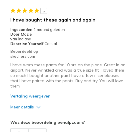
<a
href="javascript:location.href=location.pathname;">hier</a>
5
de
I have bought these again and again
page
met
Ingezonden
1 maand geleden
Door
Mazie
de
van
Indiana
migratiegeschiedenis
Describe Yourself
Casual
van
Beoordeeld op
de
skechers.com
page_id
I have worn these pants for 10 hrs on the plane. Great in an
te
airport. Never wrinkled and was a true size fit. I loved them
bezoeken.
so much I bought another pair.I have a few nicer blouses
that I have paired with the pants. Buy and try. You will love
them.
Vertaling weergeven
Meer details
Pluspunten
Was deze beoordeling behulpzaam?
Attractive Design