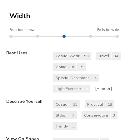
Width
Feels too narrow
Feels too wide
Best Uses
Casual Wear
58
Travel
34
Going Out
15
Special Occasions
4
[+
meer
]
Light Exercise
1
Describe Yourself
Casual
33
Practical
18
Stylish
7
Conservative
3
Trendy
3
View On Shoes