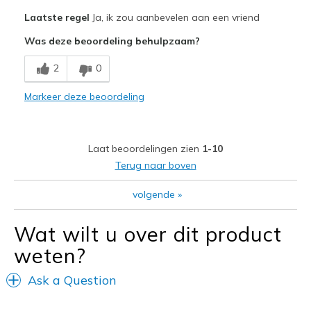
Pluspunten
Laatste regel
Ja, ik zou aanbevelen aan een vriend
Well made.
Was deze beoordeling behulpzaam?
Beste toepassingen
2
0
Casual Wear
Markeer deze beoordeling
Going Out
Travel
Laat beoordelingen zien
1-10
Width
Feels true to width
Terug naar boven
Sizing
Feels true to size
volgende
»
Wat wilt u over dit product
weten?
Ask a Question