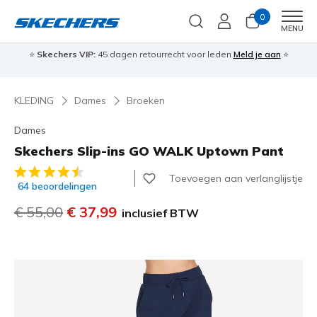
0
Men
MENU
⭐
Skechers VIP:
45 dagen retourrecht voor leden
Meld je aan
⭐
🎁
KLEDING
Dames
Broeken
Dames
Skechers Slip-ins GO WALK Uptown Pant
4,7 van de 5 klantbeoordelingen
Toevoegen aan verlanglijstje
64 beoordelingen
Prijs verlaagd van
€ 55,00
naar
€ 37,99
inclusief BTW