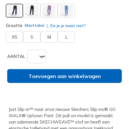
geselecteerd
Grootte
Maattabel
Zie je je maat niet?
XS
S
M
L
AANTAL
Toevoegen aan winkelwagen
Just Slip-in™ naar onze nieuwe Skechers Slip-ins® GO
WALK® Uptown Pant. Dit pull-on model is gemaakt
van ademende SKECHWEAVE™ stof en heeft een
elastische tailleband met een aanpasbaar trekkoord