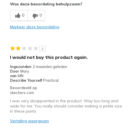
Was deze beoordeling behulpzaam?
Beste toepassingen
0
0
Casual Wear
Markeer deze beoordeling
Going Out
Travel
2
Width
Feels true to width
I would not buy this product again.
Sizing
Feels true to size
Ingezonden
2 maanden geleden
Door
Mary
van
MN
Describe Yourself
Practical
Beoordeeld op
skechers.com
I was very disappointed in the product. Way too long and
wide for me. You really should consider making a petite size
in these pants
Vertaling weergeven