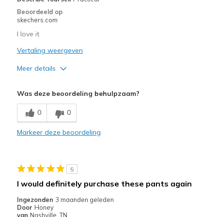
Beste toepassingen
Beoordeeld op
skechers.com
Casual Wear
I love it
Width
Feels true to width
Vertaling weergeven
Sizing
Feels true to size
Meer details
Pluspunten
Was deze beoordeling behulpzaam?
Breathe Well
0
0
Comfortable
Markeer deze beoordeling
Durable
Minpunten
5
Wear Out Quickly
I would definitely purchase these pants again
Beste toepassingen
Ingezonden
3 maanden geleden
Door
Honey
Going Out
van
Nashville, TN