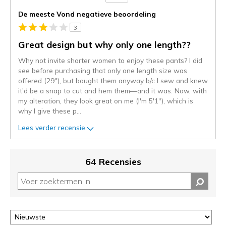
content
De meeste Vond negatieve beoordeling
wordt
3
momenteel
gemigreerd
Great design but why only one length??
naar
Why not invite shorter women to enjoy these pants? I did
de
see before purchasing that only one length size was
niejee
offered (29"), but bought them anyway b/c I sew and knew
page_id.
it'd be a snap to cut and hem them—and it was. Now, with
Je
my alteration, they look great on me (I'm 5'1"), which is
kunt
why I give these p
...
de
status
Lees verder recensie
van
je
migratie
64 Recensies
controleren
op
deze
page
of
door