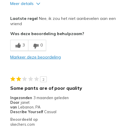
Meer details
Pluspunten
Laatste regel
Nee, ik zou het niet aanbevelen aan een
Fabric was way too thin
vriend
Was deze beoordeling behulpzaam?
Width
Feels too wide
Sizing
Feels full size too big
3
0
Markeer deze beoordeling
2
Some pants are of poor quality
Ingezonden
3 maanden geleden
Door
janet
van
Lebanon, PA
Describe Yourself
Casual
Beoordeeld op
skechers.com