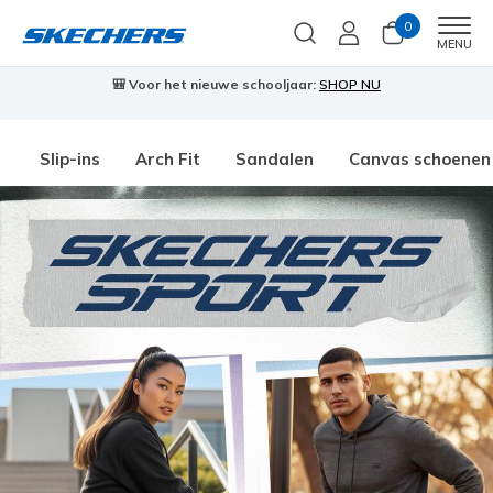
0
Men
MENU
🎒 Voor het nieuwe schooljaar:
SHOP NU
Slip-ins
Arch Fit
Sandalen
Canvas schoenen