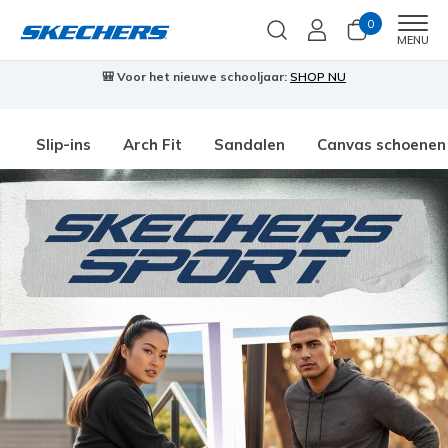
0
Men
MENU
🎒 Voor het nieuwe schooljaar:
SHOP NU
Slip-ins
Arch Fit
Sandalen
Canvas schoenen