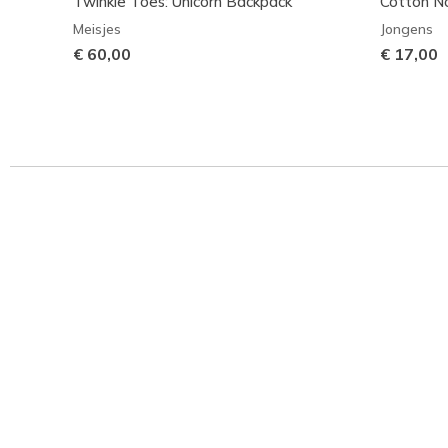
Twinkle Toes: Unicorn Backpack
Cotton N
Meisjes
Jongens
€ 60,00
€ 17,00