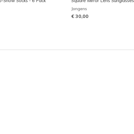
o-Show Socks - 6 Pack
Square Mirror Lens Sunglasses
Jongens
€ 30,00