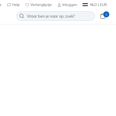
s
Help
Verlanglijstje
Inloggen
NLD | EUR
0
oes: Fur Cat Backpack
Toevoegen aan verlanglijstje
een beoordelingen
tbeoordelingen
inclusief BTW
KTT8573
MULT
)