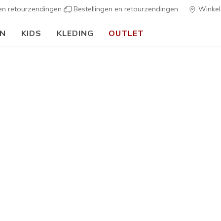
 en retourzendingen
Bestellingen en retourzendingen
Winkel
EN
KIDS
KLEDING
OUTLET
⭐
Skechers VIP:
45 dagen retourrecht voor leden
Meld je aan
⭐
Meisjes
Twinkle T
G
5 van de 5 klan
€ 60,00
Kleur
Multi
(#
Z