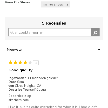
View On Shoes
I'm Into Shoes
3
5 Recensies
4
Good quality
Ingezonden
11 maanden geleden
Door
Sam
van
Citrus Heights, CA
Describe Yourself
Casual
Beoordeeld op
skechers.com
I like it, but it's quite overpriced for what it is. I had a gift