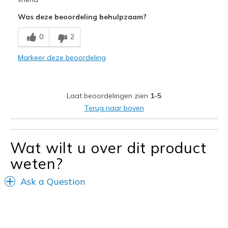
Was deze beoordeling behulpzaam?
Durable
0
2
Stylish
Markeer deze beoordeling
Minpunten
Need Break In
Poor Cushioning
Laat beoordelingen zien
1-5
Terug naar boven
Wear Out Quickly
Beste toepassingen
Wat wilt u over dit product
Going Out
weten?
Travel
Ask a Question
Width
Feels too narrow
Sizing
Feels half size too small
View On Shoes
I'm Into Shoes