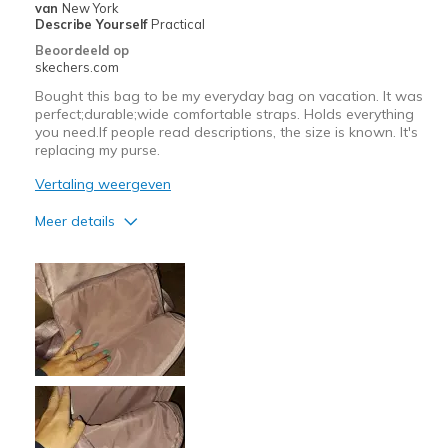
van
New York
Describe Yourself
Practical
Beoordeeld op
skechers.com
Bought this bag to be my everyday bag on vacation. It was
perfect;durable;wide comfortable straps. Holds everything
you need.If people read descriptions, the size is known. It's
replacing my purse.
Vertaling weergeven
Meer details
Pluspunten
Attractive Design
Comfortable
Durable
Stylish
Beste toepassingen