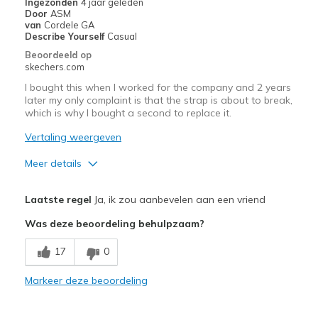
Ingezonden
4 jaar geleden
Door
ASM
van
Cordele GA
Describe Yourself
Casual
Beoordeeld op
skechers.com
I bought this when I worked for the company and 2 years
later my only complaint is that the strap is about to break,
which is why I bought a second to replace it.
Vertaling weergeven
Meer details
Pluspunten
Laatste regel
Ja, ik zou aanbevelen aan een vriend
Attractive Design
Was deze beoordeling behulpzaam?
Breathe Well
17
0
Comfortable
Markeer deze beoordeling
Stylish