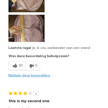
Casual Wear
Going Out
Travel
Width
Feels true to width
Sizing
Feels true to size
View On Shoes
I'm Into Shoes
Laatste regel
Ja, ik zou aanbevelen aan een vriend
Was deze beoordeling behulpzaam?
30
0
Markeer deze beoordeling
4
this is my second one