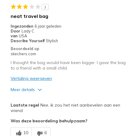
Minpunten
3
Wear Out Quickly
neat travel bag
Beste toepassingen
Ingezonden
6 jaar geleden
Door
Lady C
Casual Wear
van
USA
Describe Yourself
Stylish
Going Out
Beoordeeld op
skechers.com
Travel
I thought the bag would have been bigger. I gave the bag
to a friend with a small child.
Width
Feels true to width
Sizing
Feels true to size
Vertaling weergeven
Meer details
Pluspunten
Laatste regel
Nee, ik zou het niet aanbevelen aan een
Attractive Design
vriend
Was deze beoordeling behulpzaam?
Stylish
10
6
Minpunten