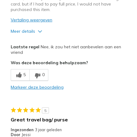
card, but if I had to pay full price, I would not have
purchased this item.
Vertaling weergeven
Meer details
Pluspunten
Laatste regel
Nee, ik zou het niet aanbevelen aan een
Attractive Design
vriend
Was deze beoordeling behulpzaam?
Durable
5
0
Stylish
Markeer deze beoordeling
Beste toepassingen
Casual Wear
Width
Feels true to width
5
Sizing
Feels true to size
Great travel bag/ purse
Ingezonden
3 jaar geleden
Door
Jessi