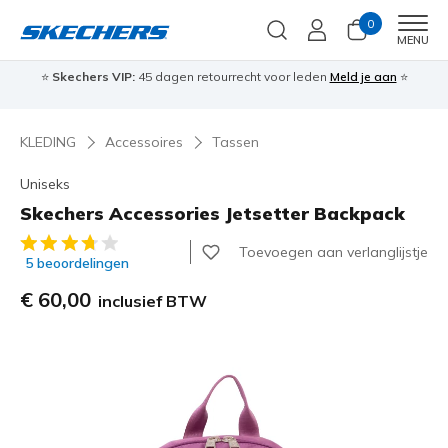
0
Men
MENU
⭐
Skechers VIP:
45 dagen retourrecht voor leden
Meld je aan
⭐
🎁
KLEDING
Accessoires
Tassen
Uniseks
Skechers Accessories Jetsetter Backpack
5 van de 5 klantbeoordelingen
Toevoegen aan verlanglijstje
5 beoordelingen
€ 60,00
inclusief BTW