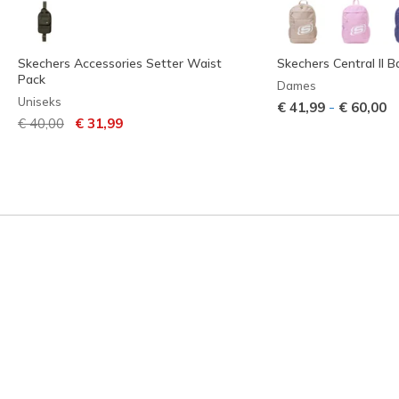
Skechers Accessories Setter Waist
Skechers Central II 
Pack
Dames
Uniseks
-
€ 41,99
€ 60,00
Prijs verlaagd van
naar
€ 40,00
€ 31,99