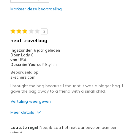
Need Break In
Markeer deze beoordeling
Wear Out Quickly
Beste toepassingen
3
neat travel bag
Casual Wear
Ingezonden
6 jaar geleden
Going Out
Door
Lady C
van
USA
Travel
Describe Yourself
Stylish
Beoordeeld op
Width
Feels too narrow
skechers.com
Sizing
Feels full size too small
I brought the bag because I thought it was a bigger bag. I
View On Shoes
I'm Into Shoes
gave the bag away to a friend with a small child.
Vertaling weergeven
Meer details
Pluspunten
Laatste regel
Nee, ik zou het niet aanbevelen aan een
Attractive Design
vriend