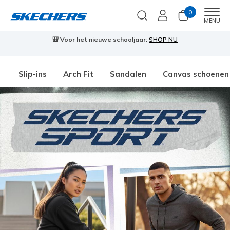
0
Men
MENU
🎒 Voor het nieuwe schooljaar:
SHOP NU
Slip-ins
Arch Fit
Sandalen
Canvas schoenen