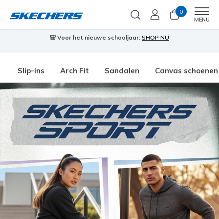
0
Men
MENU
🎒 Voor het nieuwe schooljaar:
SHOP NU
Slip-ins
Arch Fit
Sandalen
Canvas schoenen