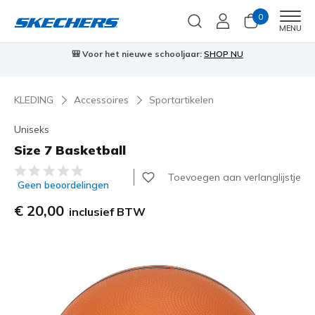
0
Men
MENU
🎒 Voor het nieuwe schooljaar:
SHOP NU
KLEDING
Accessoires
Sportartikelen
Uniseks
Size 7 Basketball
4,1 van de 5 klantbeoordelingen
Toevoegen aan verlanglijstje
Geen beoordelingen
€ 20,00
inclusief BTW