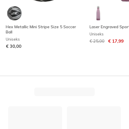
Hex Metallic Mini Stripe Size 5 Soccer
Laser Engraved Spor
Ball
Uniseks
Uniseks
Prijs verlaagd van
naar
€ 25,00
€ 17,99
€ 30,00