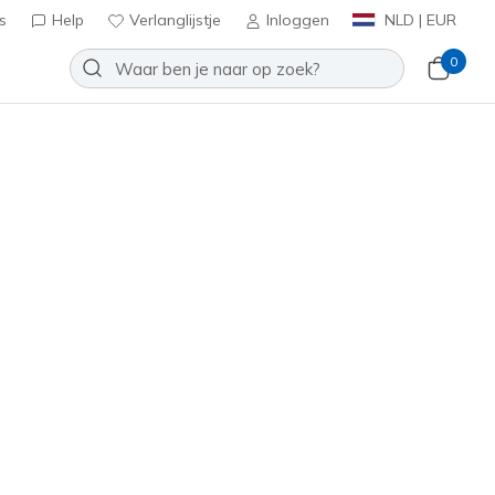
s
Help
Verlanglijstje
Inloggen
NLD | EUR
0
oenen
Sport