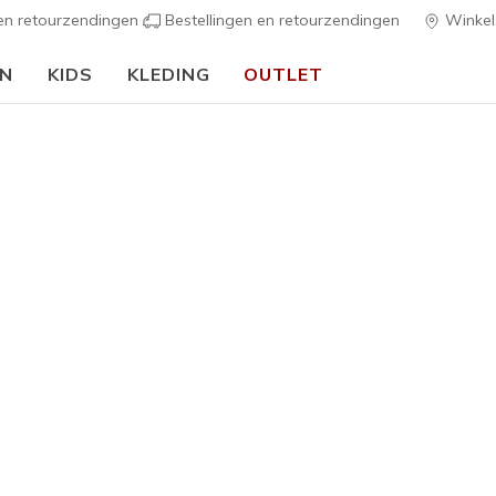
 en retourzendingen
Bestellingen en retourzendingen
Winkel
EN
KIDS
KLEDING
OUTLET
🎒 Voor het nieuwe schooljaar:
SHOP NU
h Fit
Sandalen
Canvas sch