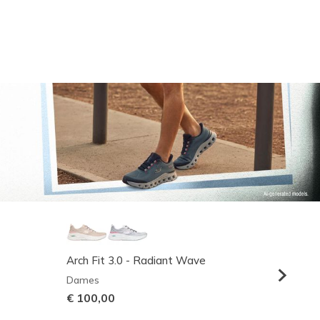
Arch Fit 3.0 - Radiant Wave
Relaxed
Dames
Heren
€ 100,00
€ 95,0