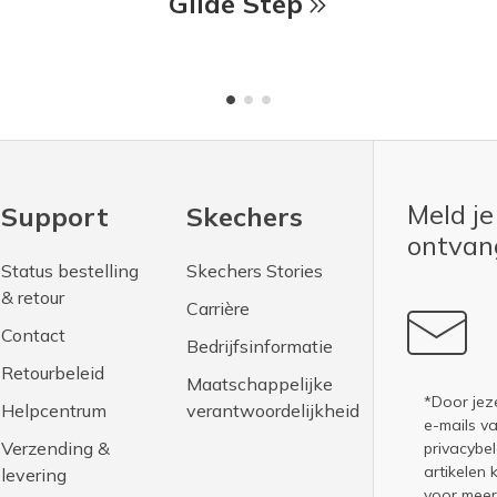
Glide Step
Meld je
Support
Skechers
ontva
Status bestelling
Skechers Stories
& retour
Carrière
Contact
Bedrijfsinformatie
Retourbeleid
Maatschappelijke
*Door jez
Helpcentrum
verantwoordelijkheid
e-mails v
Verzending &
privacybel
artikelen 
levering
voor meer