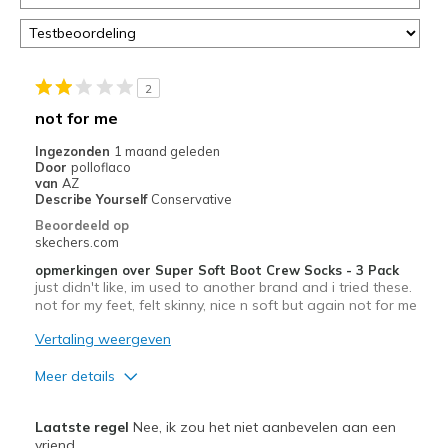
op
deze
page
of
door
2
<a
not for me
href="javascript:location.href=location.pathname;">hier</a>
de
Ingezonden
1 maand geleden
Door
polloflaco
page
van
AZ
met
Describe Yourself
Conservative
de
Beoordeeld op
migratiegeschiedenis
skechers.com
van
opmerkingen over Super Soft Boot Crew Socks - 3 Pack
de
just didn't like, im used to another brand and i tried these.
page_id
not for my feet, felt skinny, nice n soft but again not for me
te
bezoeken.
Vertaling weergeven
Meer details
Pluspunten
Laatste regel
Nee, ik zou het niet aanbevelen aan een
Attractive Design
vriend