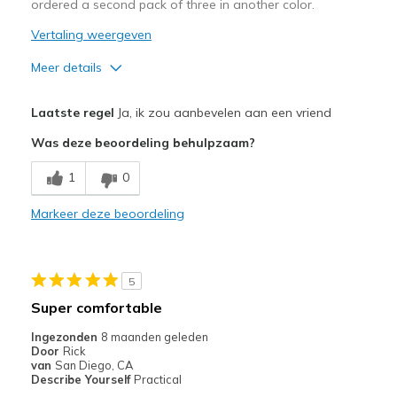
ordered a second pack of three in another color.
Vertaling weergeven
Meer details
Pluspunten
Laatste regel
Ja, ik zou aanbevelen aan een vriend
Attractive Design
Was deze beoordeling behulpzaam?
Breathe Well
1
0
Comfortable
Markeer deze beoordeling
Beste toepassingen
Casual Wear
5
Travel
Super comfortable
Width
Feels true to width
Ingezonden
8 maanden geleden
Door
Rick
Sizing
Feels true to size
van
San Diego, CA
View On Shoes
I'm Into Shoes
Describe Yourself
Practical