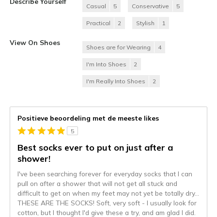
Describe Yourself
Casual
5
Conservative
5
Practical
2
Stylish
1
View On Shoes
Shoes are for Wearing
4
I'm Into Shoes
2
I'm Really Into Shoes
2
Positieve beoordeling met de meeste likes
5
Best socks ever to put on just after a
shower!
I've been searching forever for everyday socks that I can
pull on after a shower that will not get all stuck and
difficult to get on when my feet may not yet be totally dry...
THESE ARE THE SOCKS! Soft, very soft - I usually look for
cotton, but I thought I'd give these a try, and am glad I did.