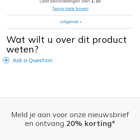
Laat beoordelingen zien
1-10
Beste toepassingen
Terug naar boven
Casual Wear
volgende
»
Going Out
Wat wilt u over dit product
Special Occasions
weten?
Travel
Ask a Question
Width
Feels true to width
Sizing
Feels true to size
View On Shoes
I'm Really Into Shoes
Meld je aan voor onze nieuwsbrief
en ontvang
20% korting*