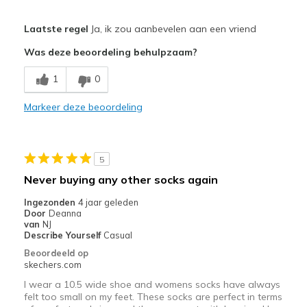
Pluspunten
Laatste regel
Ja, ik zou aanbevelen aan een vriend
Breathe Well
Was deze beoordeling behulpzaam?
Comfortable
1
0
Durable
Markeer deze beoordeling
Beste toepassingen
Casual Wear
5
Travel
Never buying any other socks again
Width
Feels true to width
Ingezonden
4 jaar geleden
Door
Deanna
Sizing
Feels true to size
van
NJ
Describe Yourself
Casual
Beoordeeld op
skechers.com
I wear a 10.5 wide shoe and womens socks have always
felt too small on my feet. These socks are perfect in terms