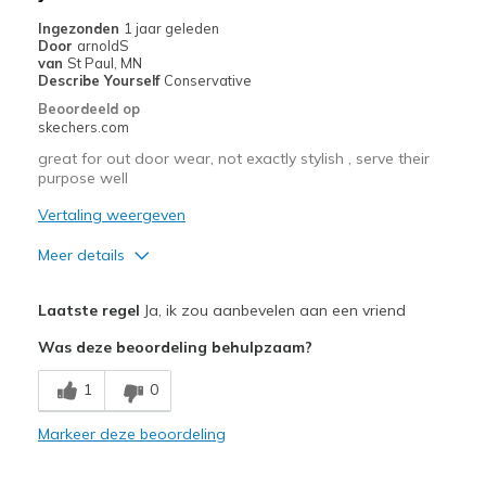
Casual Wear
Ingezonden
1 jaar geleden
Door
arnoldS
Going Out
van
St Paul, MN
Describe Yourself
Conservative
Width
Feels true to width
Beoordeeld op
skechers.com
Sizing
Feels true to size
View On Shoes
Shoes are for Wearing
great for out door wear, not exactly stylish , serve their
purpose well
Vertaling weergeven
Meer details
Pluspunten
Laatste regel
Ja, ik zou aanbevelen aan een vriend
Breathe Well
Was deze beoordeling behulpzaam?
Comfortable
1
0
Beste toepassingen
Markeer deze beoordeling
Casual Wear