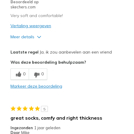
Beoordeeld op
skechers.com
Very soft and comfortable!
Vertaling weergeven
Meer details
Pluspunten
Laatste regel
Ja, ik zou aanbevelen aan een vriend
Comfortable
Was deze beoordeling behulpzaam?
Beste toepassingen
0
0
Casual Wear
Markeer deze beoordeling
Width
Feels true to width
Sizing
Feels true to size
View On Shoes
Shoes are for Wearing
5
great socks, comfy and right thickness
Ingezonden
1 jaar geleden
Door
Mike