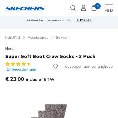
0
Men
MENU
r:
SHOP NU
⭐
Skechers VIP:
45 dagen retourrecht voor led
KLEDING
Accessoires
Sokken
Heren
Super Soft Boot Crew Socks - 3 Pack
4,3 van de 5 klantbeoordelingen
Toevoegen aan verlanglijstje
14 beoordelingen
€ 23,00
inclusief BTW