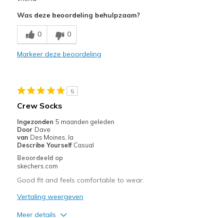
Was deze beoordeling behulpzaam?
Stylish
0
0
Minpunten
Poor Cushioning
Markeer deze beoordeling
Width
Feels true to width
Sizing
Feels true to size
5
View On Shoes
Shoes are for Wearing
Crew Socks
Ingezonden
5 maanden geleden
Door
Dave
van
Des Moines, Ia
Describe Yourself
Casual
Beoordeeld op
skechers.com
Good fit and feels comfortable to wear.
Vertaling weergeven
Meer details