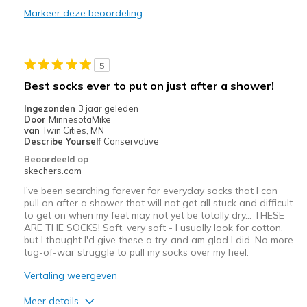
Beste toepassingen
Markeer deze beoordeling
Casual Wear
Going Out
5
Special Occasions
Best socks ever to put on just after a shower!
Width
Feels true to width
Ingezonden
3 jaar geleden
Door
MinnesotaMike
Sizing
Feels true to size
van
Twin Cities, MN
View On Shoes
Shoes are for Wearing
Describe Yourself
Conservative
Beoordeeld op
skechers.com
I've been searching forever for everyday socks that I can
pull on after a shower that will not get all stuck and difficult
to get on when my feet may not yet be totally dry... THESE
ARE THE SOCKS! Soft, very soft - I usually look for cotton,
but I thought I'd give these a try, and am glad I did. No more
tug-of-war struggle to pull my socks over my heel.
Vertaling weergeven
Meer details