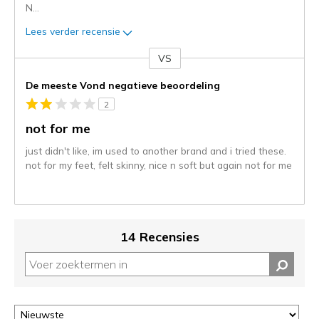
N
...
Lees verder recensie
VS
Je
content
De meeste Vond negatieve beoordeling
wordt
2
momenteel
gemigreerd
not for me
naar
just didn't like, im used to another brand and i tried these.
de
not for my feet, felt skinny, nice n soft but again not for me
niejee
page_id.
Je
kunt
de
14 Recensies
status
van
je
migratie
controleren