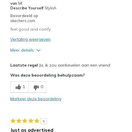
van
MI
Describe Yourself
Stylish
Beoordeeld op
skechers.com
feel good and comfy
Vertaling weergeven
Meer details
Pluspunten
Laatste regel
Ja, ik zou aanbevelen aan een vriend
Attractive Design
Was deze beoordeling behulpzaam?
Breathe Well
1
0
Comfortable
Markeer deze beoordeling
Durable
Stylish
5
Beste toepassingen
Just as advertised