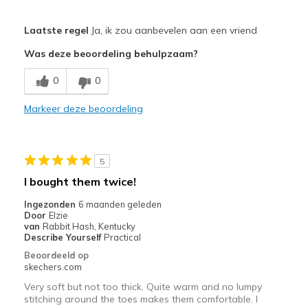
Pluspunten
Laatste regel
Ja, ik zou aanbevelen aan een vriend
Breathe Well
Was deze beoordeling behulpzaam?
Comfortable
0
0
Beste toepassingen
Markeer deze beoordeling
Casual Wear
Width
Feels true to width
5
Sizing
Feels true to size
I bought them twice!
Ingezonden
6 maanden geleden
Door
Elzie
van
Rabbit Hash, Kentucky
Describe Yourself
Practical
Beoordeeld op
skechers.com
Very soft but not too thick. Quite warm and no lumpy
stitching around the toes makes them comfortable. I