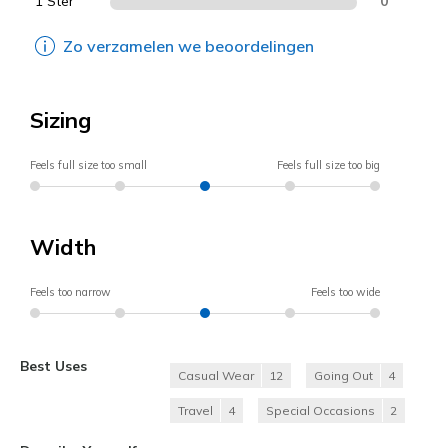
1 Ster
0
Zo verzamelen we beoordelingen
Sizing
Feels full size too small
Feels full size too big
Width
Feels too narrow
Feels too wide
Best Uses
Casual Wear
12
Going Out
4
Travel
4
Special Occasions
2