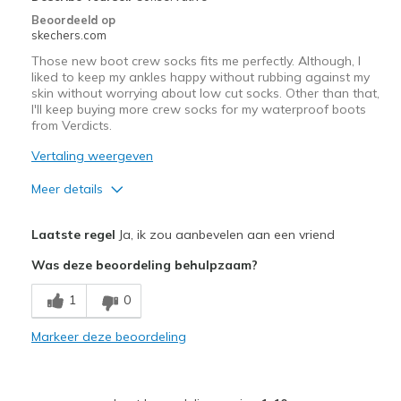
Beoordeeld op
skechers.com
Those new boot crew socks fits me perfectly. Although, I
liked to keep my ankles happy without rubbing against my
skin without worrying about low cut socks. Other than that,
I'll keep buying more crew socks for my waterproof boots
from Verdicts.
Vertaling weergeven
Meer details
Pluspunten
Laatste regel
Ja, ik zou aanbevelen aan een vriend
Attractive Design
Was deze beoordeling behulpzaam?
Breathe Well
1
0
Comfortable
Markeer deze beoordeling
Durable
Stylish