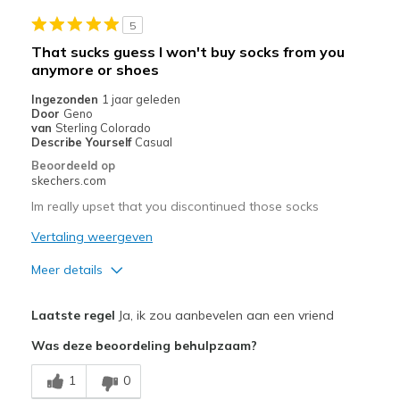
Travel
5
Width
Feels true to width
That sucks guess I won't buy socks from you
Sizing
Feels true to size
anymore or shoes
Ingezonden
1 jaar geleden
Door
Geno
van
Sterling Colorado
Describe Yourself
Casual
Beoordeeld op
skechers.com
Im really upset that you discontinued those socks
Vertaling weergeven
Meer details
Pluspunten
Laatste regel
Ja, ik zou aanbevelen aan een vriend
Comfortable
Was deze beoordeling behulpzaam?
Stylish
1
0