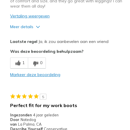
of comfort and size, and they go great with leggings! I can
wear them all day!
Vertaling weergeven
Meer details
Pluspunten
Laatste regel
Ja, ik zou aanbevelen aan een vriend
Comfortable
Was deze beoordeling behulpzaam?
Durable
1
0
Perfect for wide feet
Markeer deze beoordeling
Stylish
Beste toepassingen
5
Casual Wear
Perfect fit for my work boots
Width
Feels true to width
Ingezonden
4 jaar geleden
Door
Natedog
Sizing
Feels true to size
van
La Palma, CA
Describe Yourself
Conservative