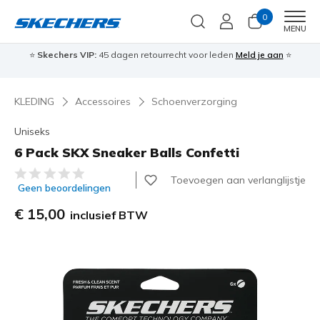
0
Men
MENU
⭐
Skechers VIP:
45 dagen retourrecht voor leden
Meld je aan
⭐
🎁
KLEDING
Accessoires
Schoenverzorging
Uniseks
6 Pack SKX Sneaker Balls Confetti
3,7 van de 5 klantbeoordelingen
Toevoegen aan verlanglijstje
Geen beoordelingen
€ 15,00
inclusief BTW