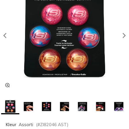
Kleur
Assorti
(#
ZI82046
AST
)