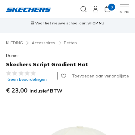
0
Men
MENU
🎒 Voor het nieuwe schooljaar:
SHOP NU
KLEDING
Accessoires
Petten
Dames
Skechers Script Gradient Hat
5 van de 5 klantbeoordelingen
Toevoegen aan verlanglijstje
Geen beoordelingen
€ 23,00
inclusief BTW