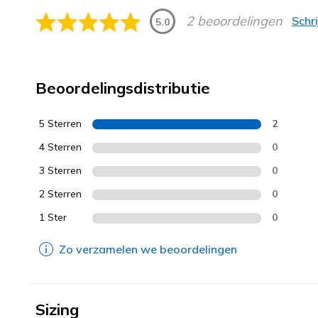
2 beoordelingen
Schr
5.0
Beoordelingsdistributie
5 Sterren
2
4 Sterren
0
3 Sterren
0
2 Sterren
0
1 Ster
0
Zo verzamelen we beoordelingen
Sizing