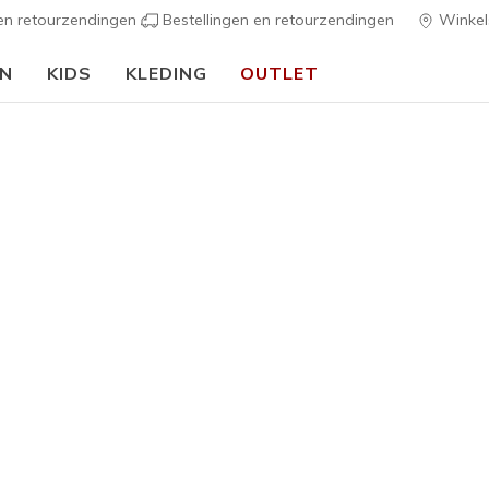
 en retourzendingen
Bestellingen en retourzendingen
Winkel
EN
KIDS
KLEDING
OUTLET
⭐
Skechers VIP:
45 dagen retourrecht voor leden
Meld je aan
⭐
Jongens
Skechers 
2
5 van de 5 klan
€ 30,00
Kleur
Zwart
(#
Z