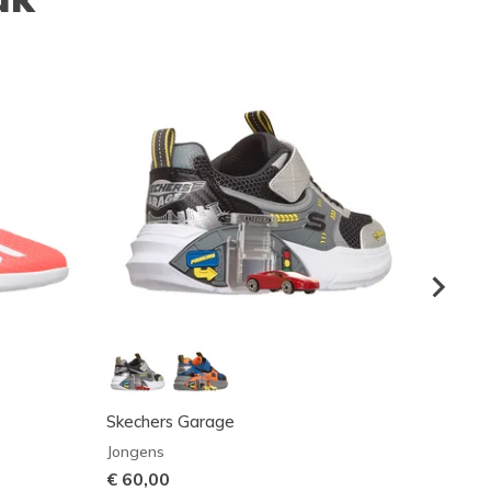
Skechers Garage
Edgeri
Jongens
Jonge
€ 60,00
€ 40,