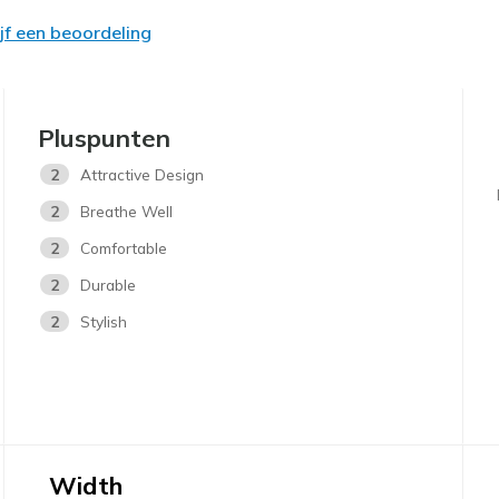
ijf een beoordeling
Pluspunten
2
Attractive Design
2
Breathe Well
2
Comfortable
2
Durable
2
Stylish
Width