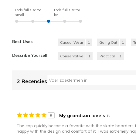
Feels full size too
Feels full size too
small
big
Best Uses
Casual Wear
1
Going Out
1
T
Describe Yourself
Conservative
1
Practical
1
2 Recensies
My grandson love's it
5
The cap quickly became a favorite with the skate boarders 
happy with the design and comfort of it. I was extremely hap