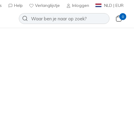
s
Help
Verlanglijstje
Inloggen
NLD | EUR
0
Destroy Dino Hat
Toevoegen aan verlanglijstje
 beoordelingen
tbeoordelingen
inclusief BTW
KCH3324
BLK
)