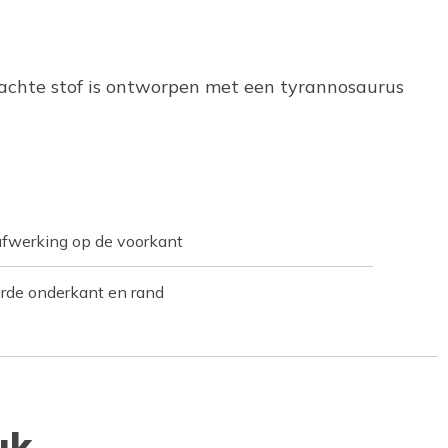
n zachte stof is ontworpen met een tyrannosaurus
afwerking op de voorkant
urde onderkant en rand
uk