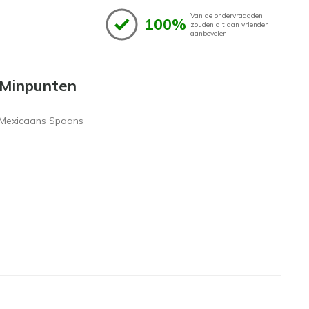
Van de ondervraagden
100%
zouden dit aan vrienden
aanbevelen.
Minpunten
Mexicaans Spaans