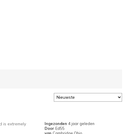
d is extremely
Ingezonden
4 jaar geleden
Door
Ed55
van
Cambridge Ohio