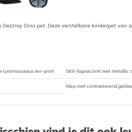
hers Destroy Dino pet. Deze verstelbare kinderpet va
e tyrannosaurus rex-print
SKX-logoaccent met metallic 
Klep met contrasterend gekle
isschien vind je dit ook le