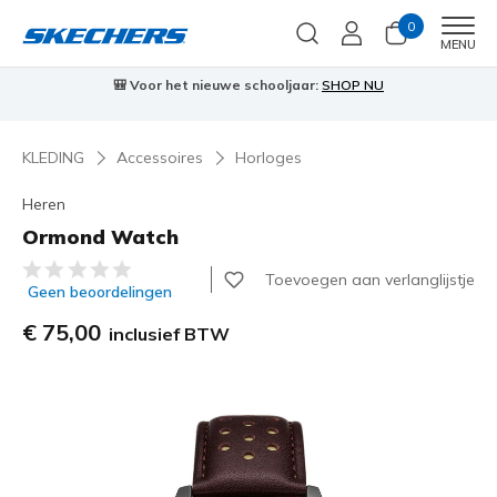
0
Men
MENU
🎒 Voor het nieuwe schooljaar:
SHOP NU
KLEDING
Accessoires
Horloges
Heren
Ormond Watch
3,7 van de 5 klantbeoordelingen
Toevoegen aan verlanglijstje
Geen beoordelingen
€ 75,00
inclusief BTW