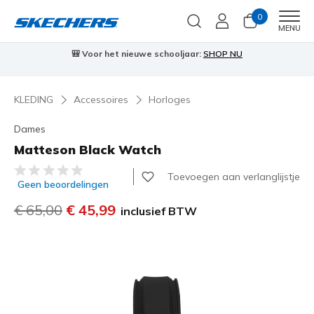
0
Men
MENU
🎒 Voor het nieuwe schooljaar:
SHOP NU
KLEDING
Accessoires
Horloges
Dames
Matteson Black Watch
5 van de 5 klantbeoordelingen
Toevoegen aan verlanglijstje
Geen beoordelingen
Prijs verlaagd van
€ 65,00
naar
€ 45,99
inclusief BTW